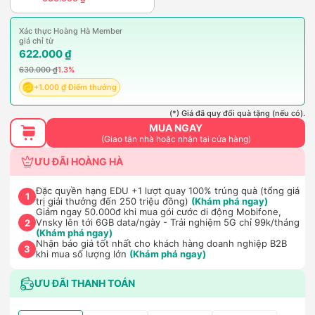
Xác thực Hoàng Hà Member
giá chỉ từ
622.000 ₫
630.000 ₫
1.3%
+1.000 ₫ Điểm thưởng
(*) Giá đã quy đổi quà tặng (nếu có).
MUA NGAY
(Giao tận nhà hoặc nhận tại cửa hàng)
ƯU ĐÃI HOÀNG HÀ
Đặc quyền hạng EDU +1 lượt quay 100% trúng quà (tổng giá
1
trị giải thưởng đến 250 triệu đồng)
(Khám phá ngay)
Giảm ngay 50.000đ khi mua gói cước di động Mobifone,
Vnsky lên tới 6GB data/ngày - Trải nghiệm 5G chỉ 99k/tháng
2
(Khám phá ngay)
Nhận báo giá tốt nhất cho khách hàng doanh nghiệp B2B
3
khi mua số lượng lớn
(Khám phá ngay)
ƯU ĐÃI THANH TOÁN