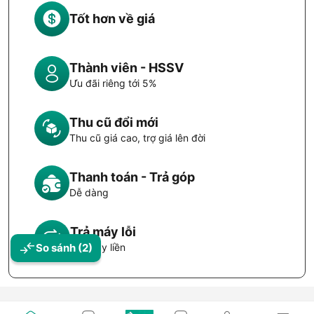
Tốt hơn về giá
Thành viên - HSSV
Ưu đãi riêng tới 5%
Thu cũ đổi mới
Thu cũ giá cao, trợ giá lên đời
Thanh toán - Trả góp
Dễ dàng
Trả máy lỗi
Đổi máy liền
So sánh
(2)