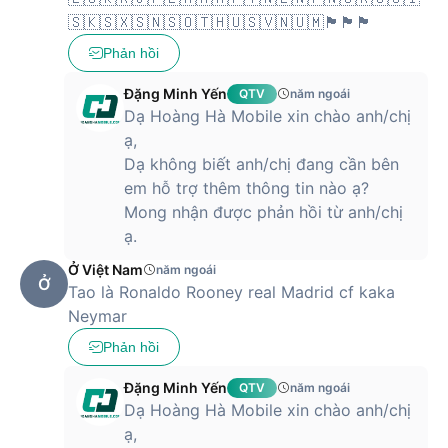
tại Hoàng Hà Mobile để mua sản phẩm với mức giá tốt nhất
🇸🇰🇸🇽🇸🇳🇸🇴🇹🇭🇺🇸🇻🇳🇺🇲🏴󠁧󠁢󠁷󠁬󠁳󠁿🏴󠁧󠁢󠁳󠁣󠁴󠁿🏴󠁧󠁢󠁥󠁮󠁧󠁿
nhé.
Phản hồi
Mua tay cầm chơi game không dây
Đặng Minh Yến
QTV
năm ngoái
Rapoo V600S chính hãng giá rẻ tại
Dạ Hoàng Hà Mobile xin chào anh/chị
Hoàng Hà Mobile
ạ,
Dạ không biết anh/chị đang cần bên
Tay cầm chơi game không dây Rapoo V600S chính hãng
được bán trên hệ thống của Hoàng Hà Mobile với mức giá ưu
em hỗ trợ thêm thông tin nào ạ?
đãi và chế độ bảo hành chính hãng 24 tháng. Hãy đến ngay
Mong nhận được phản hồi từ anh/chị
cửa hàng Hoàng Hà Mobile gần nhất hoặc đặt hàng online để
ạ.
được miễn phí vận chuyển toàn quốc.
Ở Việt Nam
năm ngoái
Ở
Tao là Ronaldo Rooney real Madrid cf kaka
Neymar
Phản hồi
Đặng Minh Yến
QTV
năm ngoái
Dạ Hoàng Hà Mobile xin chào anh/chị
ạ,