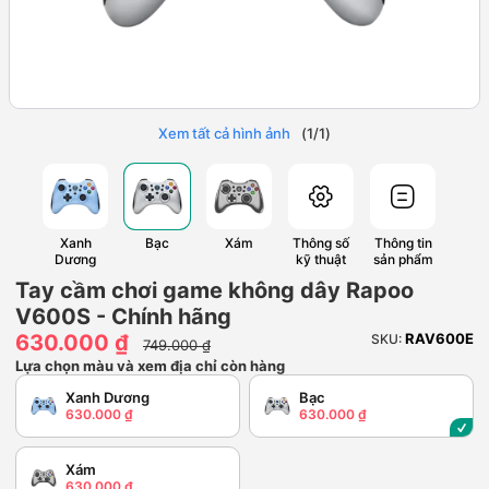
Xem tất cả hình ảnh
(
1
/
1
)
Xanh
Bạc
Xám
Thông số
Thông tin
Dương
kỹ thuật
sản phẩm
Tay cầm chơi game không dây Rapoo
V600S - Chính hãng
630.000 ₫
RAV600E
SKU:
749.000 ₫
Lựa chọn màu và xem địa chỉ còn hàng
Xanh Dương
Bạc
630.000 ₫
630.000 ₫
Xám
630.000 ₫