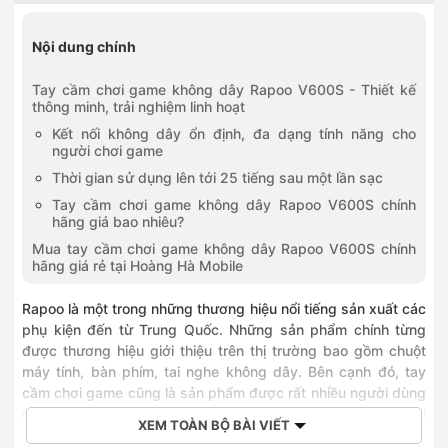
0375966196
196 Quang Trung, Phường Hà Đông, Hà Nội
Nội dung chính
0886868223
208 Trần Lư, Xã Thường Tín, Hà Nội
Tay cầm chơi game không dây Rapoo V600S - Thiết kế
0836886258
thông minh, trải nghiệm linh hoạt
258 Ngô Gia Tự, Phường Việt Hưng, Hà Nội
Kết nối không dây ổn định, đa dạng tính năng cho
0968590259
người chơi game
259 đường Lạc Long Quân, Phường Nghĩa Đô, Hà Nội
Thời gian sử dụng lên tới 25 tiếng sau một lần sạc
0886868010
336 Đường Phạm Văn Đồng, Phường Đông Ngạc, Hà Nội
Tay cầm chơi game không dây Rapoo V600S chính
0968323399
hãng giá bao nhiêu?
392 Cầu Giấy, Phường Cầu Giấy, Hà Nội
Mua tay cầm chơi game không dây Rapoo V600S chính
0832639292
hãng giá rẻ tại Hoàng Hà Mobile
392 Trương Định, Phường Tương Mai, Hà Nội
0968789651
Rapoo là một trong những thương hiệu nổi tiếng sản xuất các
651 Nguyễn Văn Linh, Phường Long Biên, Hà Nội
phụ kiện đến từ Trung Quốc. Những sản phẩm chính từng
0936396799
được thương hiệu giới thiệu trên thị trường bao gồm chuột
749 Giải Phóng, Phường Tương Mai, Hà Nội
máy tính, bàn phím, tai nghe không dây. Bên cạnh đó, tay
0828252255
cầm chơi game cũng là sản phẩm được rất nhiều người dùng
1060 Đường 3/2, Phường Phú Thọ, Hồ Chí Minh
quan tâm. Rapoo V600S là tay cầm chơi game với những cải
0889968436
XEM TOÀN BỘ BÀI VIẾT
tiến về thiết kế, kết nối
2.4 GHz
ổn định, thời lượng pin lên tới
436 Quang Trung, Phường Gò Vấp, Hồ Chí Minh