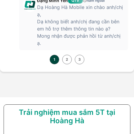
Đặng Minh Yến
QTV
năm ngoái
Dạ Hoàng Hà Mobile xin chào anh/chị
ạ,
Dạ không biết anh/chị đang cần bên
em hỗ trợ thêm thông tin nào ạ?
Mong nhận được phản hồi từ anh/chị
ạ.
1
2
3
Trải nghiệm mua sắm 5T tại
Hoàng Hà