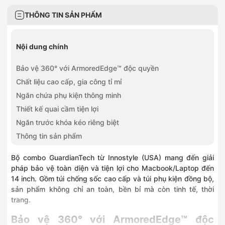
28 Trần Phú, Phường Hà Đông, Hà Nội
0886868010
THÔNG TIN SẢN PHẨM
336 Đường Phạm Văn Đồng, Phường Đông Ngạc, Hà Nội
0915963222
382 Nguyễn Văn Cừ, Phường Bồ Đề, Hà Nội
Nội dung chính
0968323399
392 Cầu Giấy, Phường Cầu Giấy, Hà Nội
Bảo vệ 360° với ArmoredEdge™ độc quyền
0832639292
Chất liệu cao cấp, gia công tỉ mỉ
392 Trương Định, Phường Tương Mai, Hà Nội
0936396799
Ngăn chứa phụ kiện thông minh
749 Giải Phóng, Phường Tương Mai, Hà Nội
Thiết kế quai cầm tiện lợi
0828252255
Ngăn trước khóa kéo riêng biệt
1060 Đường 3/2, Phường Phú Thọ, Hồ Chí Minh
0966356215
Thông tin sản phẩm
Số 215 Lê Văn Việt, Phường Tăng Nhơn Phú, Hồ Chí Minh
0826802255
Bộ combo GuardianTech từ Innostyle (USA) mang đến giải
243 Bạch Đằng, Phường Gia Định, Hồ Chí Minh
pháp bảo vệ toàn diện và tiện lợi cho Macbook/Laptop đến
0787395397
14 inch. Gồm túi chống sốc cao cấp và túi phụ kiện đồng bộ,
425 Lê Trọng Tấn, Phường Tân Sơn Nhì, Hồ Chí Minh
sản phẩm không chỉ an toàn, bền bỉ mà còn tinh tế, thời
0352024770
trang.
672–674 Lê Hồng Phong, Phường Vườn Lài, Hồ Chí Minh
0976651585
Bảo vệ 360° với ArmoredEdge™ độc
479-481 Cù Chính Lan, Phường Hòa Bình, Phú Thọ