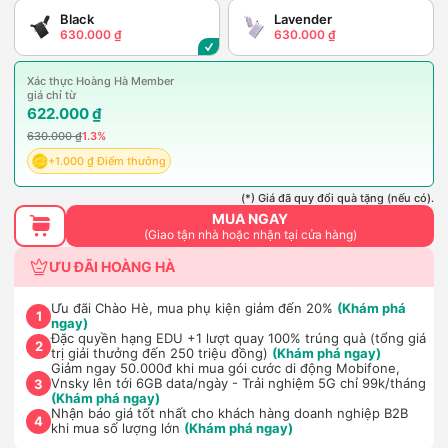
Black
Lavender
630.000 ₫
630.000 ₫
Xác thực Hoàng Hà Member
giá chỉ từ
622.000 ₫
630.000 ₫
1.3%
+1.000 ₫ Điểm thưởng
(*) Giá đã quy đổi quà tặng (nếu có).
MUA NGAY
(Giao tận nhà hoặc nhận tại cửa hàng)
ƯU ĐÃI HOÀNG HÀ
Ưu đãi Chào Hè, mua phụ kiện giảm đến 20%
(Khám phá
1
ngay)
Đặc quyền hạng EDU +1 lượt quay 100% trúng quà (tổng giá
2
trị giải thưởng đến 250 triệu đồng)
(Khám phá ngay)
Giảm ngay 50.000đ khi mua gói cước di động Mobifone,
Vnsky lên tới 6GB data/ngày - Trải nghiệm 5G chỉ 99k/tháng
3
(Khám phá ngay)
Nhận báo giá tốt nhất cho khách hàng doanh nghiệp B2B
4
khi mua số lượng lớn
(Khám phá ngay)