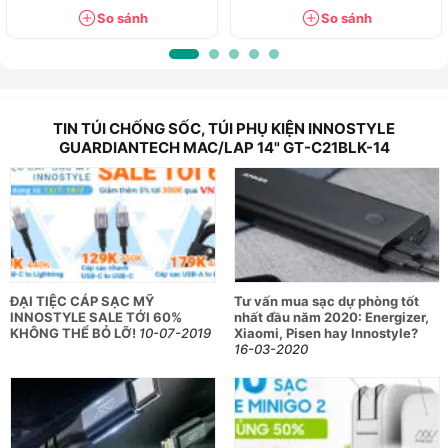
giúp bạn mang theo máy tính dễ dàng mà vẫn đảm bảo thẩm
So sánh
So sánh
mỹ.
Ngăn trước khóa kéo riêng biệt
Ngăn ngoài với khóa kéo cho phép bạn truy cập nhanh các
vật dụng thường dùng như tai nghe, bút, thẻ... đồng thời
TIN TÚI CHỐNG SỐC, TÚI PHỤ KIỆN INNOSTYLE
GUARDIANTECH MAC/LAP 14" GT-C21BLK-14
đảm bảo riêng tư và an toàn hơn.
Thông tin sản phẩm
Thương hiệu: Innostyle (USA)
Mã sản phẩm: GT-C21BLK-14
Dành cho: Laptop / Macbook đến 14 inch
Chất liệu: Vải chống nước, đệm chống sốc, khóa kéo
YKK
ĐẠI TIỆC CÁP SẠC MỸ
Tư vấn mua sạc dự phòng tốt
Phụ kiện: Túi phụ kiện đồng bộ
INNOSTYLE SALE TỚI 60%
nhất đầu năm 2020: Energizer,
Tính năng: Chống sốc 360°, chống nước, ngăn phụ
KHÔNG THỂ BỎ LỠ!
10-07-2019
Xiaomi, Pisen hay Innostyle?
kiện thông minh, quai xách tiện dụng
16-03-2020
Innostyle GuardianTech Combo 14” là lựa chọn tối ưu dành
cho những ai đề cao tính bảo vệ, tiện lợi và phong cách khi di
chuyển cùng laptop. Phù hợp cho học tập, công việc hay
công tác xa.