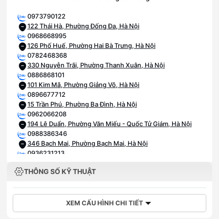
0973790122
122 Thái Hà, Phường Đống Đa, Hà Nội
0968668995
126 Phố Huế, Phường Hai Bà Trưng, Hà Nội
0782468368
330 Nguyễn Trãi, Phường Thanh Xuân, Hà Nội
0886868101
101 Kim Mã, Phường Giảng Võ, Hà Nội
0896677712
15 Trần Phú, Phường Ba Đình, Hà Nội
0962066208
194 Lê Duẩn, Phường Văn Miếu - Quốc Tử Giám, Hà Nội
0988386346
346 Bạch Mai, Phường Bạch Mai, Hà Nội
0936231213
418 Xã Đàn, Phường Văn Miếu - Quốc Tử Giám, Hà Nội
THÔNG SỐ KỸ THUẬT
0985981110
110 Phố Xốm, Phường Phú Lương, Hà Nội
0375966196
196 Quang Trung, Phường Hà Đông, Hà Nội
XEM CẤU HÌNH CHI TIẾT
0903202328