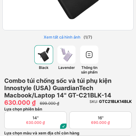
Xem tất cả hình ảnh
(
1
/
7
)
Black
Lavender
Thông tin
sản phẩm
Combo túi chống sốc và túi phụ kiện
Innostyle (USA) GuardianTech
Macbook/Laptop 14" GT-C21BLK-14
630.000 ₫
GTC21BLK14BLK
SKU:
699.000 ₫
Lựa chọn phiên bản
14"
16"
630.000 ₫
690.000 ₫
Lựa chọn màu và xem địa chỉ còn hàng