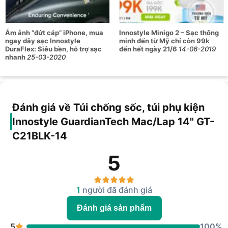
Ám ảnh “đứt cáp” iPhone, mua
Innostyle Minigo 2 – Sạc thông
ngay dây sạc Innostyle
minh đến từ Mỹ chỉ còn 99k
DuraFlex: Siêu bền, hỗ trợ sạc
đến hết ngày 21/6
14-06-2019
nhanh
25-03-2020
Đánh giá về Túi chống sốc, túi phụ kiện
Innostyle GuardianTech Mac/Lap 14" GT-
C21BLK-14
5
1
người đã đánh giá
Đánh giá sản phẩm
5
100%