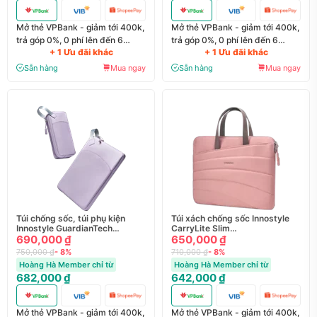
Mở thẻ VPBank - giảm tới 400k,
Mở thẻ VPBank - giảm tới 400k,
trả góp 0%, 0 phí lên đến 6
trả góp 0%, 0 phí lên đến 6
+ 1 Ưu đãi khác
+ 1 Ưu đãi khác
tháng
tháng
Sẵn hàng
Mua ngay
Sẵn hàng
Mua ngay
Túi chống sốc, túi phụ kiện
Túi xách chống sốc Innostyle
Innostyle GuardianTech
CarryLite Slim
Mac/Lap 16" GT-C21BLK-14
690,000 ₫
Macbook/Laptop 14"
650,000 ₫
(S600LV-14)
750,000 ₫
- 8%
710,000 ₫
- 8%
Hoàng Hà Member chỉ từ
Hoàng Hà Member chỉ từ
682,000 ₫
642,000 ₫
Mở thẻ VPBank - giảm tới 400k,
Mở thẻ VPBank - giảm tới 400k,