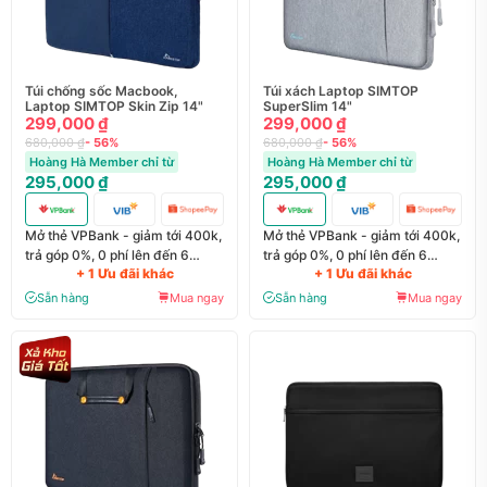
Túi chống sốc Macbook,
Túi xách Laptop SIMTOP
Laptop SIMTOP Skin Zip 14"
SuperSlim 14"
299,000 ₫
299,000 ₫
680,000 ₫
- 56%
680,000 ₫
- 56%
Hoàng Hà Member chỉ từ
Hoàng Hà Member chỉ từ
295,000 ₫
295,000 ₫
Mở thẻ VPBank - giảm tới 400k,
Mở thẻ VPBank - giảm tới 400k,
trả góp 0%, 0 phí lên đến 6
trả góp 0%, 0 phí lên đến 6
+ 1 Ưu đãi khác
+ 1 Ưu đãi khác
tháng
tháng
Sẵn hàng
Mua ngay
Sẵn hàng
Mua ngay