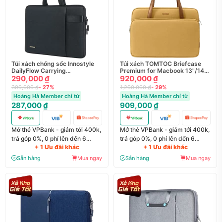
Túi xách chống sốc Innostyle
Túi xách TOMTOC Briefcase
DailyFlow Carrying
Premium for Macbook 13"/14",
Macbook/Laptop 14" S100
290,000 ₫
H21-C01
920,000 ₫
399,000 ₫
- 27%
1,290,000 ₫
- 29%
Hoàng Hà Member chỉ từ
Hoàng Hà Member chỉ từ
287,000 ₫
909,000 ₫
Mở thẻ VPBank - giảm tới 400k,
Mở thẻ VPBank - giảm tới 400k,
trả góp 0%, 0 phí lên đến 6
trả góp 0%, 0 phí lên đến 6
+ 1 Ưu đãi khác
+ 1 Ưu đãi khác
tháng
tháng
Sẵn hàng
Mua ngay
Sẵn hàng
Mua ngay