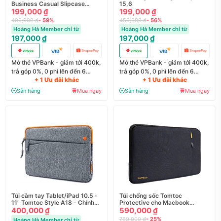
Business Casual Slipcase
15,6
TSS898-72
199,000 ₫
199,000 ₫
490,000 ₫
- 59%
450,000 ₫
- 56%
Hoàng Hà Member chỉ từ
Hoàng Hà Member chỉ từ
197,000 ₫
197,000 ₫
Mở thẻ VPBank - giảm tới 400k,
Mở thẻ VPBank - giảm tới 400k,
trả góp 0%, 0 phí lên đến 6
trả góp 0%, 0 phí lên đến 6
+ 1 Ưu đãi khác
+ 1 Ưu đãi khác
tháng
tháng
Sẵn hàng
Mua ngay
Sẵn hàng
Mua ngay
Túi cầm tay Tablet/iPad 10.5 -
Túi chống sốc Tomtoc
11" Tomtoc Style A18 - Chính
Protective cho Macbook
hãng
400,000 ₫
Pro/Air 13" A13
590,000 ₫
789,000 ₫
- 25%
Hoàng Hà Member chỉ từ