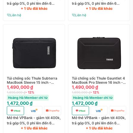
trả góp 0%, 0 phí lên đến 6
trả góp 0%, 0 phí lên đến 6
+ 1 Ưu đãi khác
+ 1 Ưu đãi khác
tháng
tháng
Liên hệ
Liên hệ
Túi chống sốc Thule Subterra
Túi chống sốc Thule Gauntlet 4
MacBook Sleeve 15 inch -
MacBook Pro Sleeve 16 inch -
TSS315B
1,490,000 ₫
TGSE2357
1,490,000 ₫
1,690,000 ₫
- 12%
1,690,000 ₫
- 12%
Hoàng Hà Member chỉ từ
Hoàng Hà Member chỉ từ
1,472,000 ₫
1,472,000 ₫
Mở thẻ VPBank - giảm tới 400k,
Mở thẻ VPBank - giảm tới 400k,
trả góp 0%, 0 phí lên đến 6
trả góp 0%, 0 phí lên đến 6
+ 1 Ưu đãi khác
+ 1 Ưu đãi khác
tháng
tháng