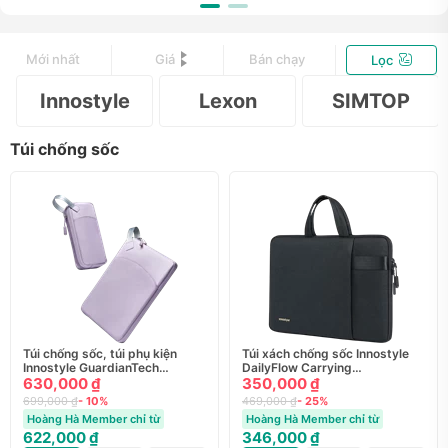
Mới nhất
Giá
Bán chạy
Lọc
Innostyle
Lexon
SIMTOP
Túi chống sốc
Túi chống sốc, túi phụ kiện
Túi xách chống sốc Innostyle
Innostyle GuardianTech
DailyFlow Carrying
Mac/Lap 14" GT-C21BLK-14
630,000 ₫
Macbook/Laptop 16" S100
350,000 ₫
699,000 ₫
- 10%
469,000 ₫
- 25%
Hoàng Hà Member chỉ từ
Hoàng Hà Member chỉ từ
622,000 ₫
346,000 ₫