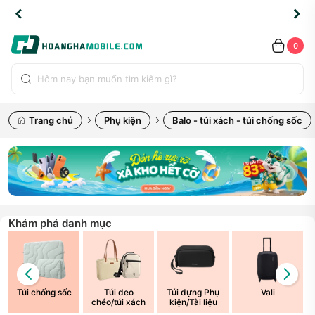
TLINE
TLINE
HẨM
HẨM
cao
cao
cao
LỖI
LỖI
UYỂN
UYỂN
0.2091
0.2091
HÍNH
HÍNH
toàn
toàn
toàn
ĐỔI
ĐỔI
OÀN
OÀN
0
ÃNG
ÃNG
LIỀN
LIỀN
bộ
bộ
bộ
UỐC
UỐC
sản
sản
sản
(*)
(*)
hẩm
hẩm
hẩm
Trang chủ
Phụ kiện
Balo - túi xách - túi chống sốc
Khám phá danh mục
Túi chống sốc
Túi đeo
Túi đựng Phụ
Vali
chéo/túi xách
kiện/Tài liệu