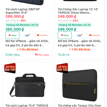
Túi xách Laptop SIMTOP
Túi Chống Sốc Laptop 13-14"
SuperSlim 15.6"
TARGUS Urban Sleeve
299,000 ₫
TBS934GL-70
249,000 ₫
680,000 ₫
- 56%
690,000 ₫
- 64%
Hoàng Hà Member chỉ từ
Hoàng Hà Member chỉ từ
295,000 ₫
246,000 ₫
Mở thẻ VPBank - giảm tới 400k,
Mở thẻ VPBank - giảm tới 400k,
trả góp 0%, 0 phí lên đến 6
trả góp 0%, 0 phí lên đến 6
+ 1 Ưu đãi khác
+ 1 Ưu đãi khác
tháng
tháng
Sẵn hàng
Mua ngay
Liên hệ
Túi xách Laptop 15.6" TARGUS
Túi chống sốc Targus City Gear