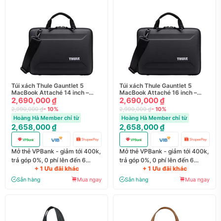
Túi xách Thule Gauntlet 5
Túi xách Thule Gauntlet 5
MacBook Attaché 14 inch –
MacBook Attaché 16 inch –
TGAE255
2,690,000 ₫
TGAE255
2,690,000 ₫
2,990,000 ₫
- 10%
2,990,000 ₫
- 10%
Hoàng Hà Member chỉ từ
Hoàng Hà Member chỉ từ
2,658,000 ₫
2,658,000 ₫
Mở thẻ VPBank - giảm tới 400k,
Mở thẻ VPBank - giảm tới 400k,
trả góp 0%, 0 phí lên đến 6
trả góp 0%, 0 phí lên đến 6
+ 1 Ưu đãi khác
+ 1 Ưu đãi khác
tháng
tháng
Sẵn hàng
Mua ngay
Sẵn hàng
Mua ngay