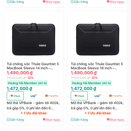
Sẵn hàng
Mua ngay
Sẵn hàng
Mua ngay
Túi chống sốc Thule Gauntlet 5
Túi chống sốc Thule Gauntlet 5
MacBook Sleeve 14 inch –
MacBook Sleeve 16 inch –
TGSE255
1,490,000 ₫
TGSE255
1,490,000 ₫
1,690,000 ₫
- 12%
1,690,000 ₫
- 12%
Hoàng Hà Member chỉ từ
Hoàng Hà Member chỉ từ
1,472,000 ₫
1,472,000 ₫
Mở thẻ VPBank - giảm tới 400k,
Mở thẻ VPBank - giảm tới 400k,
trả góp 0%, 0 phí lên đến 6
trả góp 0%, 0 phí lên đến 6
+ 1 Ưu đãi khác
+ 1 Ưu đãi khác
tháng
tháng
Sẵn hàng
Mua ngay
Sẵn hàng
Mua ngay