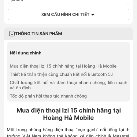
382 Nguyễn Văn Cừ, Phường Bồ Đề, Hà Nội
0968323399
XEM CẤU HÌNH CHI TIẾT
392 Cầu Giấy, Phường Cầu Giấy, Hà Nội
0936045959
59 Quang Trung, Xã Vân Đình, Hà Nội
THÔNG TIN SẢN PHẨM
0968789651
651 Nguyễn Văn Linh, Phường Long Biên, Hà Nội
0936396799
Nội dung chính
749 Giải Phóng, Phường Tương Mai, Hà Nội
0828252255
Mua điện thoại Izi 15 chính hãng tại Hoàng Hà Mobile
1060 Đường 3/2, Phường Phú Thọ, Hồ Chí Minh
0902840419
Thiết kế thân thiện cùng chuẩn kết nối Bluetooth 5.1
27M Nguyễn Ảnh Thủ, Phường Trung Mỹ Tây, Hồ Chí Minh
Chất lượng kết nối và đàm thoại nhanh chóng, liền mạch
0838302255
và ổn định
347 Hoàng Văn Thụ, Phường Tân Sơn Hòa, Hồ Chí Minh
Tốc độ phản hồi thao tác nhanh chóng
0787395397
425 Lê Trọng Tấn, Phường Tân Sơn Nhì, Hồ Chí Minh
Mua điện thoại Izi 15 chính hãng tại
0352024770
672–674 Lê Hồng Phong, Phường Vườn Lài, Hồ Chí Minh
Hoàng Hà Mobile
0936831212
258 Ngô Gia Tự, Phường Kinh Bắc, Bắc Ninh
Một trong những hãng điện thoại “cục gạch” nổi tiếng tại thị
0886869338
trường Việt Nam không thể không kể đến chính là Masstel.