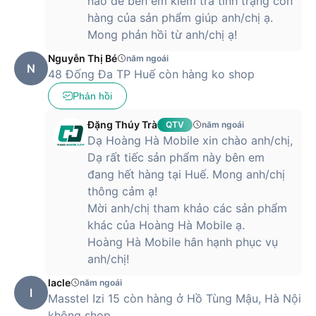
nào để bên em kiểm tra tình trạng còn
hàng của sản phẩm giúp anh/chị ạ.
Mong phản hồi từ anh/chị ạ!
Nguyễn Thị Bé
năm ngoái
N
48 Đống Đa TP Huế còn hàng ko shop
Phản hồi
Đặng Thúy Trà
QTV
năm ngoái
Dạ Hoàng Hà Mobile xin chào anh/chị,
Dạ rất tiếc sản phẩm này bên em
đang hết hàng tại Huế. Mong anh/chị
thông cảm ạ!
Mời anh/chị tham khảo các sản phẩm
khác của Hoàng Hà Mobile ạ.
Hoàng Hà Mobile hân hạnh phục vụ
anh/chị!
lacle
năm ngoái
l
Masstel Izi 15 còn hàng ở Hồ Tùng Mậu, Hà Nội
không shop