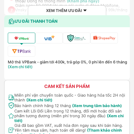
thoại/ Đồng hồ thông minh
(Khám phá ngay)
Giảm ngay 50.000đ khi mua gói cước di động Mobifone,
Vnsky lên tới 6GB data/ngày - Trải nghiệm 5G chỉ 99k/tháng
7
XEM THÊM ƯU ĐÃI
(Khám phá ngay)
Nhận báo giá tốt nhất cho khách hàng doanh nghiệp B2B
ƯU ĐÃI THANH TOÁN
8
khi mua số lượng lớn
(Khám phá ngay)
Mở thẻ VPBank - giảm tới 400k, trả góp 0%, 0 phí lên đến 6 tháng
(Xem chi tiết)
CAM KẾT SẢN PHẨM
Miễn phí vận chuyển toàn quốc - Giao hàng hỏa tốc 2H nội
thành
(Xem chi tiết)
Bảo hành chính hãng 12 tháng
(Xem trung tâm bảo hành)
Cam kết Lỗi Đổi Liền trong 12 tháng, đổi mới hoặc đổi sản
phẩm tương đương (miễn phí trong 30 ngày đầu)
(Xem chi
tiết)
Giá đã bao gồm VAT, xuất hóa đơn ngay sau khi bán hàng.
Yên tâm mua sắm, hạch toán dễ dàng!
(Tham khảo chính