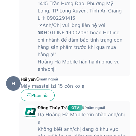
1415 Trần Hưng Đạo, Phường Mỹ
Long, TP Long Xuyên, Tỉnh An Giang
LH: 0902291415
📌Anh/Chị vui lòng liên hệ với
☎HOTLINE 19002091 hoặc Hotline
chi nhánh để đảm bảo tình trạng còn
hàng sản phẩm trước khi qua mua
hàng ạ!"
Hoàng Hà Mobile hân hạnh phục vụ
anh/chị!
Hải yến
năm ngoái
H
Máy masstel izi 15 còn ko ạ
Phản hồi
Đặng Thúy Trà
QTV
năm ngoái
Dạ Hoàng Hà Mobile xin chào anh/chị
ạ,
Không biết anh/chị đang ở khu vực