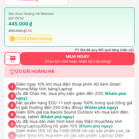
Xác thực Hoàng Hà Member
giá chỉ từ
445.000 ₫
450.000 ₫
1.1%
+1.000 ₫ Điểm thưởng
(*) Giá đã quy đổi quà tặng (nếu có).
MUA NGAY
(Giao tận nhà hoặc nhận tại cửa hàng)
ƯU ĐÃI HOÀNG HÀ
Giảm ngay 10% khi mua điện thoại phím 4G kèm Smart
1
Phone/Máy tính bảng/Laptop
Ưu đãi Chào Hè, mua phụ kiện giảm đến 20%
(Khám phá
2
ngay)
Đặc quyền hạng EDU +1 lượt quay 100% trúng quà (tổng giá
3
trị giải thưởng đến 250 triệu đồng)
(Khám phá ngay)
Giảm 30% giá loa Xiaomi Sound Outdoor khi mua kèm điện
4
thoại, tablet
(Khám phá ngay)
Ưu đãi mua dán màn hình kèm máy Điện thoại/Máy tính
5
bảng/Laptop/Đồng hồ giảm 10%
(Khám phá ngay)
Giảm thêm 15% tối đa 1.000.000đ với các sản phẩm Loa, tai
nghe Sony khi mua kèm với các sản phẩm: Laptop/ Điện
6