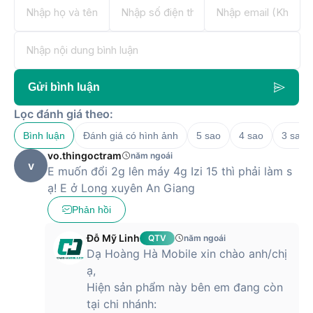
Gửi bình luận
Lọc đánh giá theo:
Bình luận
Đánh giá có hình ảnh
5 sao
4 sao
3 sao
vo.thingoctram
năm ngoái
v
E muốn đổi 2g lên máy 4g Izi 15 thì phải làm s
ạ! E ở Long xuyên An Giang
Phản hồi
Đỗ Mỹ Linh
QTV
năm ngoái
Dạ Hoàng Hà Mobile xin chào anh/chị
ạ,
Hiện sản phẩm này bên em đang còn
tại chi nhánh: