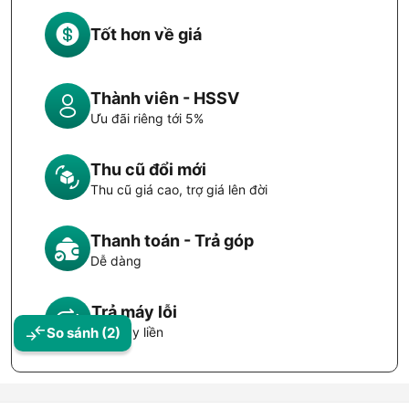
Tốt hơn về giá
Thành viên - HSSV
Ưu đãi riêng tới 5%
Thu cũ đổi mới
Thu cũ giá cao, trợ giá lên đời
Thanh toán - Trả góp
Dễ dàng
Trả máy lỗi
Đổi máy liền
So sánh
(2)