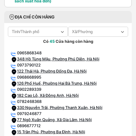
sách xuất hoá đơn)
ĐỊA CHỈ CÒN HÀNG
Có
45
Cửa hàng còn hàng
0965868348
348 Hồ Tùng Mậu, Phường Phú Diễn, Hà Nội
0973790122
122 Thái Hà, Phường Đống Đa, Hà Nội
0968668995
126 Phố Huế, Phường Hai Bà Trưng, Hà Nội
0902289339
182 Cao Lỗ, Xã Đông Anh, Hà Nội
0782468368
330 Nguyễn Trãi, Phường Thanh Xuân, Hà Nội
0979246877
77 Ngô Xuân Quảng, Xã Gia Lâm, Hà Nội
0896677712
15 Trần Phú, Phường Ba Đình, Hà Nội