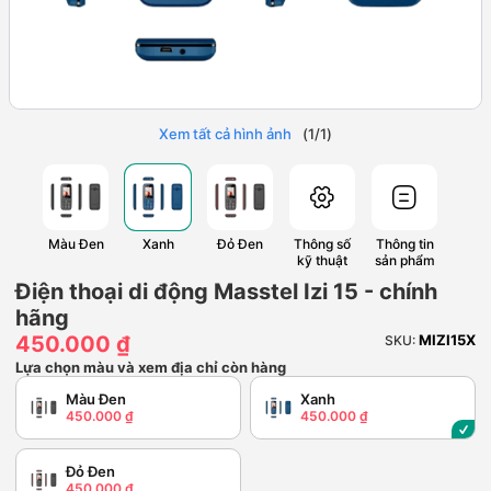
Xem tất cả hình ảnh
(
1
/
1
)
Màu Đen
Xanh
Đỏ Đen
Thông số
Thông tin
kỹ thuật
sản phẩm
Điện thoại di động Masstel Izi 15 - chính
hãng
450.000 ₫
MIZI15X
SKU:
Lựa chọn màu và xem địa chỉ còn hàng
Màu Đen
Xanh
450.000 ₫
450.000 ₫
Đỏ Đen
450.000 ₫