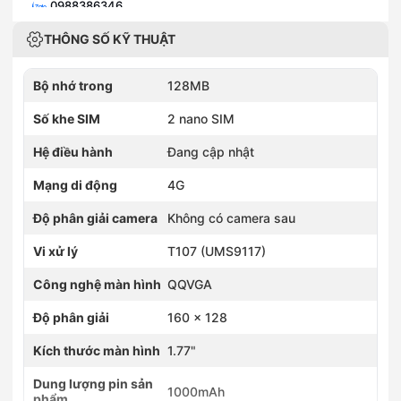
0988386346
346 Bạch Mai, Phường Bạch Mai, Hà Nội
THÔNG SỐ KỸ THUẬT
0936231213
418 Xã Đàn, Phường Văn Miếu - Quốc Tử Giám, Hà Nội
0902155252
Bộ nhớ trong
128MB
52 Hàng Đậu, Phường Hoàn Kiếm, Hà Nội
0981931110
Số khe SIM
2 nano SIM
110 Cầu Bươu, Phường Thanh Liệt, Hà Nội
0985981110
Hệ điều hành
Đang cập nhật
110 Phố Xốm, Phường Phú Lương, Hà Nội
Mạng di động
0934620123
4G
123 Vạn Phúc, Phường Hà Đông, Hà Nội
Độ phân giải camera
Không có camera sau
0886863938
176 Chùa Thông, Phường Sơn Tây, Hà Nội
Vi xử lý
T107 (UMS9117)
0375966196
196 Quang Trung, Phường Hà Đông, Hà Nội
Công nghệ màn hình
QQVGA
0836886258
258 Ngô Gia Tự, Phường Việt Hưng, Hà Nội
Độ phân giải
160 x 128
0968590259
259 đường Lạc Long Quân, Phường Nghĩa Đô, Hà Nội
Kích thước màn hình
1.77"
0903202328
28 Trần Phú, Phường Hà Đông, Hà Nội
Dung lượng pin sản
1000mAh
phẩm
0915963222