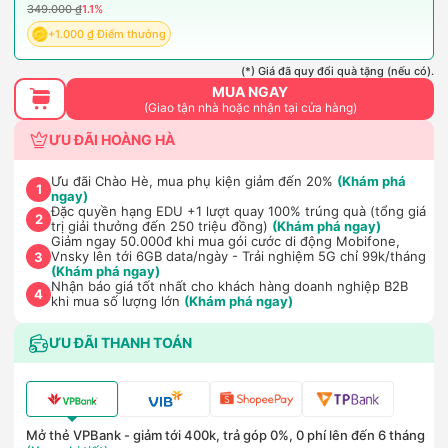
349.000 ₫
1.1%
+1.000 ₫ Điểm thưởng
(*) Giá đã quy đổi quà tặng (nếu có).
MUA NGAY
(Giao tận nhà hoặc nhận tại cửa hàng)
ƯU ĐÃI HOÀNG HÀ
Ưu đãi Chào Hè, mua phụ kiện giảm đến 20%
(Khám phá
1
ngay)
Đặc quyền hạng EDU +1 lượt quay 100% trúng quà (tổng giá
2
trị giải thưởng đến 250 triệu đồng)
(Khám phá ngay)
Giảm ngay 50.000đ khi mua gói cước di động Mobifone,
Vnsky lên tới 6GB data/ngày - Trải nghiệm 5G chỉ 99k/tháng
3
(Khám phá ngay)
Nhận báo giá tốt nhất cho khách hàng doanh nghiệp B2B
4
khi mua số lượng lớn
(Khám phá ngay)
ƯU ĐÃI THANH TOÁN
Mở thẻ VPBank - giảm tới 400k, trả góp 0%, 0 phí lên đến 6 tháng