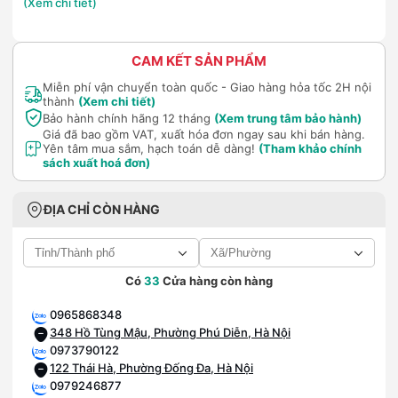
(Xem chi tiết)
CAM KẾT SẢN PHẨM
Miễn phí vận chuyển toàn quốc - Giao hàng hỏa tốc 2H nội
thành
(Xem chi tiết)
Bảo hành chính hãng 12 tháng
(Xem trung tâm bảo hành)
Giá đã bao gồm VAT, xuất hóa đơn ngay sau khi bán hàng.
Yên tâm mua sắm, hạch toán dễ dàng!
(Tham khảo chính
sách xuất hoá đơn)
ĐỊA CHỈ CÒN HÀNG
Có
33
Cửa hàng còn hàng
0965868348
348 Hồ Tùng Mậu, Phường Phú Diễn, Hà Nội
0973790122
122 Thái Hà, Phường Đống Đa, Hà Nội
0979246877