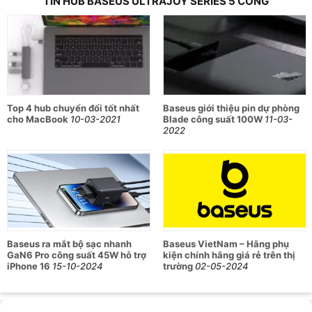
TIN HUB BASEUS ULTRAJOY SERIES 5 CỔNG
Top 4 hub chuyển đổi tốt nhất
Baseus giới thiệu pin dự phòng
cho MacBook
10-03-2021
Blade công suất 100W
11-03-
2022
Baseus ra mắt bộ sạc nhanh
Baseus VietNam – Hãng phụ
GaN6 Pro công suất 45W hỗ trợ
kiện chính hãng giá rẻ trên thị
iPhone 16
15-10-2024
trường
02-05-2024