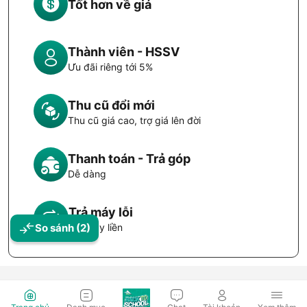
Tốt hơn về giá
Thành viên - HSSV
Ưu đãi riêng tới 5%
Thu cũ đổi mới
Thu cũ giá cao, trợ giá lên đời
Thanh toán - Trả góp
Dễ dàng
Trả máy lỗi
So sánh
(2)
Đổi máy liền