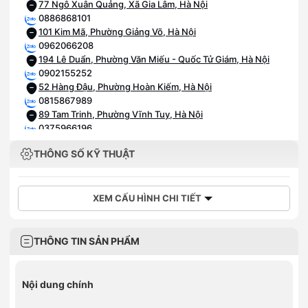
77 Ngô Xuân Quảng, Xã Gia Lâm, Hà Nội
0886868101
101 Kim Mã, Phường Giảng Võ, Hà Nội
0962066208
194 Lê Duẩn, Phường Văn Miếu - Quốc Tử Giám, Hà Nội
0902155252
52 Hàng Đậu, Phường Hoàn Kiếm, Hà Nội
0815867989
89 Tam Trinh, Phường Vĩnh Tuy, Hà Nội
0375966196
196 Quang Trung, Phường Hà Đông, Hà Nội
THÔNG SỐ KỸ THUẬT
0836886258
258 Ngô Gia Tự, Phường Việt Hưng, Hà Nội
0968590259
259 đường Lạc Long Quân, Phường Nghĩa Đô, Hà Nội
XEM CẤU HÌNH CHI TIẾT
0903202328
28 Trần Phú, Phường Hà Đông, Hà Nội
0915963222
THÔNG TIN SẢN PHẨM
382 Nguyễn Văn Cừ, Phường Bồ Đề, Hà Nội
0832639292
392 Trương Định, Phường Tương Mai, Hà Nội
Nội dung chính
0936396799
749 Giải Phóng, Phường Tương Mai, Hà Nội