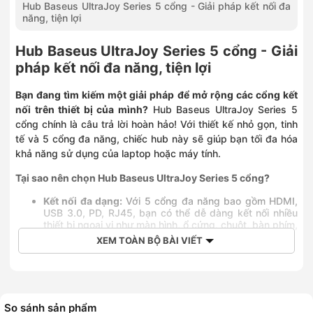
Hub Baseus UltraJoy Series 5 cổng - Giải pháp kết nối đa
0828252255
năng, tiện lợi
1060 Đường 3/2, Phường Phú Thọ, Hồ Chí Minh
0889968436
Hub Baseus UltraJoy Series 5 cổng - Giải
436 Quang Trung, Phường Gò Vấp, Hồ Chí Minh
pháp kết nối đa năng, tiện lợi
0836302255
Số 418 Nguyễn Thị Thập, Phường Tân Hưng, Hồ Chí Minh
Bạn đang tìm kiếm một giải pháp để mở rộng các cổng kết
0966356215
nối trên thiết bị của mình?
Hub Baseus UltraJoy Series 5
Số 215 Lê Văn Việt, Phường Tăng Nhơn Phú, Hồ Chí Minh
cổng chính là câu trả lời hoàn hảo! Với thiết kế nhỏ gọn, tinh
0826802255
243 Bạch Đằng, Phường Gia Định, Hồ Chí Minh
tế và 5 cổng đa năng, chiếc hub này sẽ giúp bạn tối đa hóa
0909051680
khả năng sử dụng của laptop hoặc máy tính.
Số 254 Khánh Hội, Phường Khánh Hội, Hồ Chí Minh
Tại sao nên chọn Hub Baseus UltraJoy Series 5 cổng?
0908572255
272 Đại Lộ Bình Dương, Phường Phú Lợi, Hồ Chí Minh
Kết nối đa dạng:
Với 5 cổng đa năng bao gồm HDMI,
0902840419
USB 3.0, PD, RJ45, bạn có thể dễ dàng kết nối nhiều
27M Nguyễn Ảnh Thủ, Phường Trung Mỹ Tây, Hồ Chí Minh
thiết bị ngoại vi như màn hình, ổ cứng, chuột, bàn phím,
0787395397
thiết bị mạng... cùng một lúc.
XEM TOÀN BỘ BÀI VIẾT
Truyền tải dữ liệu siêu tốc:
Cổng USB 3.0 giúp bạn
425 Lê Trọng Tấn, Phường Tân Sơn Nhì, Hồ Chí Minh
truyền tải dữ liệu với tốc độ cao, tiết kiệm thời gian
0705572574
đáng kể.
572-574 Tỉnh Lộ 10, Phường Bình Trị Đông, Hồ Chí Minh
Hình ảnh sắc nét, sống động:
Cổng HDMI cho phép
0352024770
bạn xuất hình ảnh lên màn hình lớn với độ phân giải
672–674 Lê Hồng Phong, Phường Vườn Lài, Hồ Chí Minh
So sánh sản phẩm
cao, mang đến trải nghiệm hình ảnh tuyệt vời.