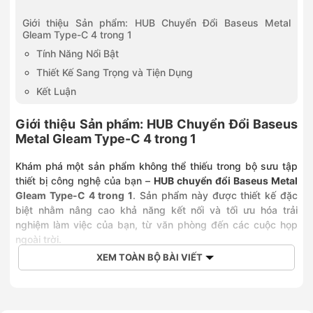
0836886258
258 Ngô Gia Tự, Phường Việt Hưng, Hà Nội
Giới thiệu Sản phẩm: HUB Chuyển Đổi Baseus Metal
0903202328
Gleam Type-C 4 trong 1
28 Trần Phú, Phường Hà Đông, Hà Nội
Tính Năng Nổi Bật
0886868010
336 Đường Phạm Văn Đồng, Phường Đông Ngạc, Hà Nội
Thiết Kế Sang Trọng và Tiện Dụng
0915963222
Kết Luận
382 Nguyễn Văn Cừ, Phường Bồ Đề, Hà Nội
0968323399
Giới thiệu Sản phẩm: HUB Chuyển Đổi Baseus
392 Cầu Giấy, Phường Cầu Giấy, Hà Nội
Metal Gleam Type-C 4 trong 1
0832639292
392 Trương Định, Phường Tương Mai, Hà Nội
Khám phá một sản phẩm không thể thiếu trong bộ sưu tập
0968789651
thiết bị công nghệ của bạn –
HUB chuyển đổi Baseus Metal
651 Nguyễn Văn Linh, Phường Long Biên, Hà Nội
Gleam Type-C 4 trong 1
. Sản phẩm này được thiết kế đặc
0889968436
biệt nhằm nâng cao khả năng kết nối và tối ưu hóa trải
436 Quang Trung, Phường Gò Vấp, Hồ Chí Minh
nghiệm làm việc của bạn, từ văn phòng đến các cuộc họp
0966356215
ngoài trời.
Số 215 Lê Văn Việt, Phường Tăng Nhơn Phú, Hồ Chí Minh
0786722255
XEM TOÀN BỘ BÀI VIẾT
108 Nguyễn Văn Tiết, Phường Lái Thiêu, Hồ Chí Minh
Tính Năng Nổi Bật
0792162255
148 Nguyễn Thanh Đằng, Phường Bà Rịa, Hồ Chí Minh
Mở Rộng 4 Cổng Kết Nối
: HUB Baseus Metal Gleam
0908572255
được trang bị 4 cổng kết nối mạnh mẽ: