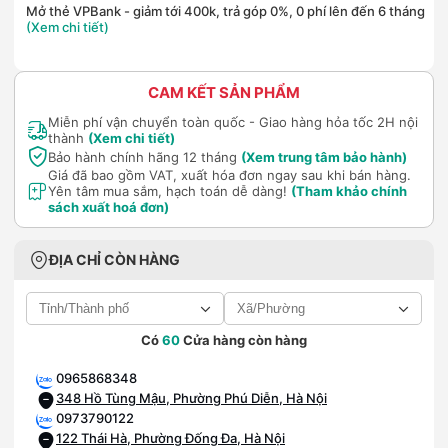
Mở thẻ VPBank - giảm tới 400k, trả góp 0%, 0 phí lên đến 6 tháng
(Xem chi tiết)
CAM KẾT SẢN PHẨM
Miễn phí vận chuyển toàn quốc - Giao hàng hỏa tốc 2H nội
thành
(Xem chi tiết)
Bảo hành chính hãng 12 tháng
(Xem trung tâm bảo hành)
Giá đã bao gồm VAT, xuất hóa đơn ngay sau khi bán hàng.
Yên tâm mua sắm, hạch toán dễ dàng!
(Tham khảo chính
sách xuất hoá đơn)
ĐỊA CHỈ CÒN HÀNG
Có
60
Cửa hàng còn hàng
0965868348
348 Hồ Tùng Mậu, Phường Phú Diễn, Hà Nội
0973790122
122 Thái Hà, Phường Đống Đa, Hà Nội