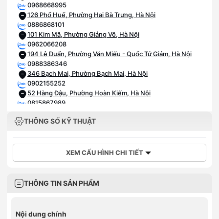
0968668995
126 Phố Huế, Phường Hai Bà Trưng, Hà Nội
0886868101
101 Kim Mã, Phường Giảng Võ, Hà Nội
0962066208
194 Lê Duẩn, Phường Văn Miếu - Quốc Tử Giám, Hà Nội
0988386346
346 Bạch Mai, Phường Bạch Mai, Hà Nội
0902155252
52 Hàng Đậu, Phường Hoàn Kiếm, Hà Nội
0815867989
89 Tam Trinh, Phường Vĩnh Tuy, Hà Nội
THÔNG SỐ KỸ THUẬT
0985568109
109 Trần Duy Hưng, Phường Yên Hòa, Hà Nội
0981931110
110 Cầu Bươu, Phường Thanh Liệt, Hà Nội
XEM CẤU HÌNH CHI TIẾT
0934620123
123 Vạn Phúc, Phường Hà Đông, Hà Nội
0886863938
THÔNG TIN SẢN PHẨM
176 Chùa Thông, Phường Sơn Tây, Hà Nội
0375966196
196 Quang Trung, Phường Hà Đông, Hà Nội
Nội dung chính