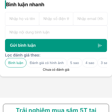
Bình luận nhanh
585 Cách Mạng Tháng 8, Phường Tân Ninh, Tây Ninh
0936533135
378 Lương Ngọc Quyến, Phường Phan Đình Phùng, Thái
Nguyên
0888203536
222 Trần Phú, Phường Hạc Thành, Thanh Hóa
Gửi bình luận
Lọc đánh giá theo:
Bình luận
Đánh giá có hình ảnh
5 sao
4 sao
3 sao
Chưa có đánh giá
Trải nghiệm mua sắm 5T tại