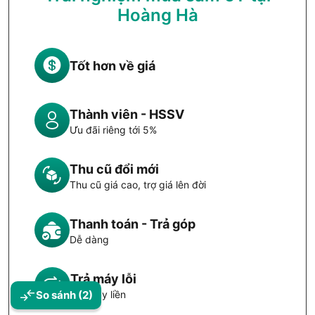
Hoàng Hà
Tốt hơn về giá
Thành viên - HSSV
Ưu đãi riêng tới 5%
Thu cũ đổi mới
Thu cũ giá cao, trợ giá lên đời
Thanh toán - Trả góp
Dễ dàng
Trả máy lỗi
So sánh
(2)
Đổi máy liền