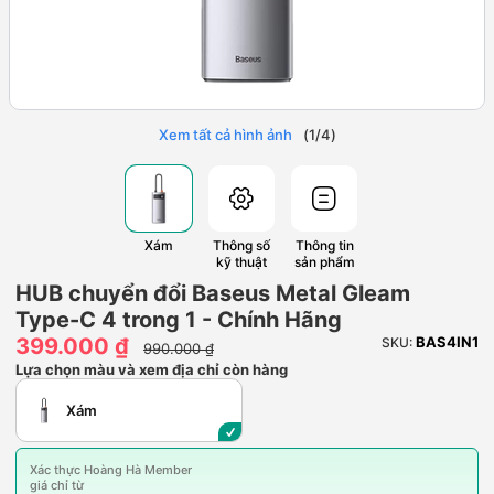
Xem tất cả hình ảnh
(
1
/
4
)
Xám
Thông số
Thông tin
kỹ thuật
sản phẩm
HUB chuyển đổi Baseus Metal Gleam
Type-C 4 trong 1 - Chính Hãng
399.000 ₫
BAS4IN1
SKU:
990.000 ₫
Lựa chọn màu và xem địa chỉ còn hàng
Xám
Xác thực Hoàng Hà Member
giá chỉ từ