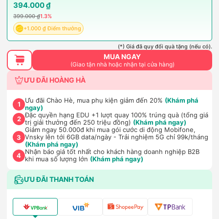
394.000 ₫
399.000 ₫
1.3%
+1.000 ₫ Điểm thưởng
(*) Giá đã quy đổi quà tặng (nếu có).
MUA NGAY
(Giao tận nhà hoặc nhận tại cửa hàng)
ƯU ĐÃI HOÀNG HÀ
Ưu đãi Chào Hè, mua phụ kiện giảm đến 20%
(Khám phá
1
ngay)
Đặc quyền hạng EDU +1 lượt quay 100% trúng quà (tổng giá
2
trị giải thưởng đến 250 triệu đồng)
(Khám phá ngay)
Giảm ngay 50.000đ khi mua gói cước di động Mobifone,
Vnsky lên tới 6GB data/ngày - Trải nghiệm 5G chỉ 99k/tháng
3
(Khám phá ngay)
Nhận báo giá tốt nhất cho khách hàng doanh nghiệp B2B
4
khi mua số lượng lớn
(Khám phá ngay)
ƯU ĐÃI THANH TOÁN