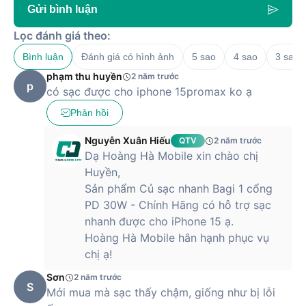
Gửi bình luận
Lọc đánh giá theo:
Bình luận
Đánh giá có hình ảnh
5 sao
4 sao
3 sao
phạm thu huyền
2 năm trước
p
có sạc được cho iphone 15promax ko ạ
Phản hồi
Nguyễn Xuân Hiếu
QTV
2 năm trước
Dạ Hoàng Hà Mobile xin chào chị
Huyền,
Sản phẩm Củ sạc nhanh Bagi 1 cổng
PD 30W - Chính Hãng có hỗ trợ sạc
nhanh được cho iPhone 15 ạ.
Hoàng Hà Mobile hân hạnh phục vụ
chị ạ!
Sơn
2 năm trước
S
Mới mua mà sạc thấy chậm, giống như bị lỗi