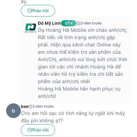
ấy,
Phản hồi
Đỗ Mỹ Linh
QTV
2 năm trước
Dạ Hoàng Hà Mobile xin chào anh/chị,
Rất tiếc về tình trạng anh/chị gặp
phải. Hiện qua kênh chat Online này
em chưa thể kiểm tra sản phẩm của
Anh/Chị, anh/chị vui lòng bớt chút thời
gian tới các chi nhánh Hoàng Hà để
nhân viên hỗ trợ kiểm tra chi tiết sản
phẩm của anh/chị nhé!
Hoàng Hà Mobile hân hạnh phục vụ
anh/chị!
bee
2 năm trước
b
Cho em hỏi sạc có tính năng tự ngắt khi máy
đầy pin không ạ??
Phản hồi