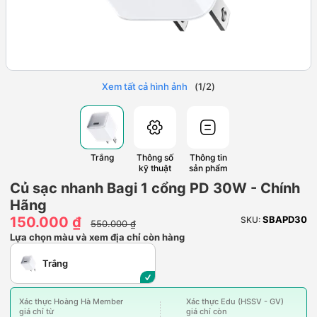
Xem tất cả hình ảnh
(
1
/
2
)
Trắng
Thông số
Thông tin
kỹ thuật
sản phẩm
Củ sạc nhanh Bagi 1 cổng PD 30W - Chính
Hãng
150.000 ₫
SBAPD30
SKU:
550.000 ₫
Lựa chọn màu và xem địa chỉ còn hàng
Trắng
Xác thực Hoàng Hà Member
Xác thực Edu (HSSV - GV)
giá chỉ từ
giá chỉ còn