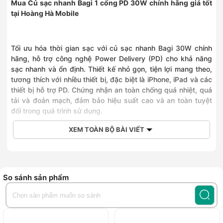
Mua
Củ sạc nhanh Bagi 1 cổng PD 30W
chính hãng giá tốt
336 Đường Phạm Văn Đồng, Phường Đông Ngạc, Hà Nội
tại Hoàng Hà Mobile
0915963222
382 Nguyễn Văn Cừ, Phường Bồ Đề, Hà Nội
0832639292
392 Trương Định, Phường Tương Mai, Hà Nội
Tối ưu hóa thời gian sạc với củ sạc nhanh Bagi 30W chính
0936396799
hãng, hỗ trợ công nghệ Power Delivery (PD) cho khả năng
749 Giải Phóng, Phường Tương Mai, Hà Nội
sạc nhanh và ổn định. Thiết kế nhỏ gọn, tiện lợi mang theo,
0932351080
tương thích với nhiều thiết bị, đặc biệt là iPhone, iPad và các
27A Nguyễn Công Trứ, Phường Hai Bà Trưng, Hà Nội
thiết bị hỗ trợ PD. Chứng nhận an toàn chống quá nhiệt, quá
0942892255
tải và đoản mạch, đảm bảo hiệu suất cao và an toàn tuyệt
188Ter Trần Quang Khải, Phường Tân Định, Hồ Chí Minh
đối trong quá trình sử dụng.
0828252255
1060 Đường 3/2, Phường Phú Thọ, Hồ Chí Minh
XEM TOÀN BỘ BÀI VIẾT
0889968436
436 Quang Trung, Phường Gò Vấp, Hồ Chí Minh
0836302255
Số 418 Nguyễn Thị Thập, Phường Tân Hưng, Hồ Chí Minh
0966356215
So sánh sản phẩm
Số 215 Lê Văn Việt, Phường Tăng Nhơn Phú, Hồ Chí Minh
0826802255
243 Bạch Đằng, Phường Gia Định, Hồ Chí Minh
0909051680