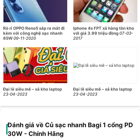
0899820821
Số 1 Lạc Long Quân, Phường Phúc Yên, Phú Thọ
0908972255
304 Hùng Vương, Phường Long An, Tây Ninh
Rò rỉ OPPO Reno5 sắp ra mắt đi
Iphone 4s FPT xả hàng tồn kho
0789196363
kèm với công nghệ sạc nhanh
với giá 3.99 triệu đồng
07-03-
447-449 Quang Trung, Phường Minh Xuân, Tuyên Quang
65W
09-11-2020
2017
0766908899
134 Trưng Nữ Vương, Phường Long Châu, Vĩnh Long
Đại lễ siêu mê – xả kho laptop
Đại lễ siêu mê – xả kho laptop
23-04-2023
23-04-2023
Đánh giá về Củ sạc nhanh Bagi 1 cổng PD
30W - Chính Hãng