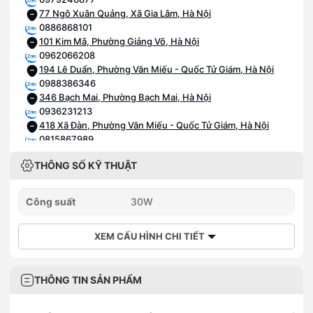
77 Ngô Xuân Quảng, Xã Gia Lâm, Hà Nội
0886868101
101 Kim Mã, Phường Giảng Võ, Hà Nội
0962066208
194 Lê Duẩn, Phường Văn Miếu - Quốc Tử Giám, Hà Nội
0988386346
346 Bạch Mai, Phường Bạch Mai, Hà Nội
0936231213
418 Xã Đàn, Phường Văn Miếu - Quốc Tử Giám, Hà Nội
0815867989
89 Tam Trinh, Phường Vĩnh Tuy, Hà Nội
THÔNG SỐ KỸ THUẬT
0934620123
123 Vạn Phúc, Phường Hà Đông, Hà Nội
0886868223
Công suất
30W
208 Trần Lư, Xã Thường Tín, Hà Nội
0836886258
XEM CẤU HÌNH CHI TIẾT
258 Ngô Gia Tự, Phường Việt Hưng, Hà Nội
0968590259
259 đường Lạc Long Quân, Phường Nghĩa Đô, Hà Nội
0903202328
THÔNG TIN SẢN PHẨM
28 Trần Phú, Phường Hà Đông, Hà Nội
0886868010