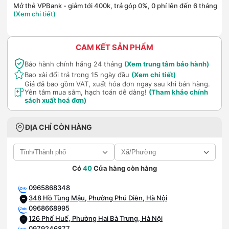
Mở thẻ VPBank - giảm tới 400k, trả góp 0%, 0 phí lên đến 6 tháng
(Xem chi tiết)
CAM KẾT SẢN PHẨM
Bảo hành chính hãng 24 tháng
(Xem trung tâm bảo hành)
Bao xài đổi trả trong 15 ngày đầu
(Xem chi tiết)
Giá đã bao gồm VAT, xuất hóa đơn ngay sau khi bán hàng.
Yên tâm mua sắm, hạch toán dễ dàng!
(Tham khảo chính
sách xuất hoá đơn)
ĐỊA CHỈ CÒN HÀNG
Có
40
Cửa hàng còn hàng
0965868348
348 Hồ Tùng Mậu, Phường Phú Diễn, Hà Nội
0968668995
126 Phố Huế, Phường Hai Bà Trưng, Hà Nội
0979246877