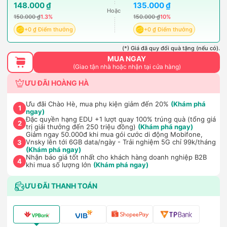
148.000 ₫
135.000 ₫
Hoặc
150.000 ₫
1.3%
150.000 ₫
10%
+0 ₫ Điểm thưởng
+0 ₫ Điểm thưởng
(*) Giá đã quy đổi quà tặng (nếu có).
MUA NGAY
(Giao tận nhà hoặc nhận tại cửa hàng)
ƯU ĐÃI HOÀNG HÀ
Ưu đãi Chào Hè, mua phụ kiện giảm đến 20%
(Khám phá
1
ngay)
Đặc quyền hạng EDU +1 lượt quay 100% trúng quà (tổng giá
2
trị giải thưởng đến 250 triệu đồng)
(Khám phá ngay)
Giảm ngay 50.000đ khi mua gói cước di động Mobifone,
Vnsky lên tới 6GB data/ngày - Trải nghiệm 5G chỉ 99k/tháng
3
(Khám phá ngay)
Nhận báo giá tốt nhất cho khách hàng doanh nghiệp B2B
4
khi mua số lượng lớn
(Khám phá ngay)
ƯU ĐÃI THANH TOÁN