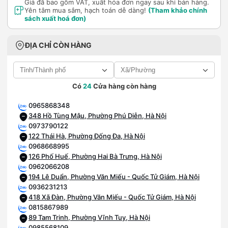
Giá đã bao gồm VAT, xuất hóa đơn ngay sau khi bán hàng.
Yên tâm mua sắm, hạch toán dễ dàng!
(Tham khảo chính
sách xuất hoá đơn)
ĐỊA CHỈ CÒN HÀNG
Có
24
Cửa hàng còn hàng
0965868348
348 Hồ Tùng Mậu, Phường Phú Diễn, Hà Nội
0973790122
122 Thái Hà, Phường Đống Đa, Hà Nội
0968668995
126 Phố Huế, Phường Hai Bà Trưng, Hà Nội
0962066208
194 Lê Duẩn, Phường Văn Miếu - Quốc Tử Giám, Hà Nội
0936231213
418 Xã Đàn, Phường Văn Miếu - Quốc Tử Giám, Hà Nội
0815867989
89 Tam Trinh, Phường Vĩnh Tuy, Hà Nội
0985568109