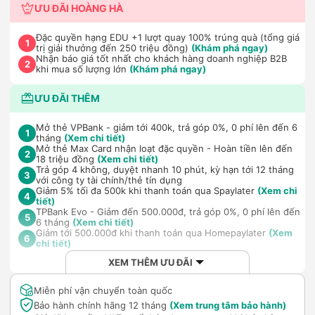
ƯU ĐÃI HOÀNG HÀ
Đặc quyền hạng EDU +1 lượt quay 100% trúng quà (tổng giá
1
trị giải thưởng đến 250 triệu đồng)
(Khám phá ngay)
Nhận báo giá tốt nhất cho khách hàng doanh nghiệp B2B
2
khi mua số lượng lớn
(Khám phá ngay)
ƯU ĐÃI THÊM
Mở thẻ VPBank - giảm tới 400k, trả góp 0%, 0 phí lên đến 6
1
tháng
(Xem chi tiết)
Mở thẻ Max Card nhận loạt đặc quyền - Hoàn tiền lên đến
2
18 triệu đồng
(Xem chi tiết)
Trả góp 4 không, duyệt nhanh 10 phút, kỳ hạn tới 12 tháng
3
với công ty tài chính/thẻ tín dụng
Giảm 5% tối đa 500k khi thanh toán qua Spaylater
(Xem chi
4
tiết)
TPBank Evo - Giảm đến 500.000đ, trả góp 0%, 0 phí lên đến
5
6 tháng
(Xem chi tiết)
Giảm tới 500.000đ khi thanh toán qua Homepaylater
(Xem
6
chi tiết)
XEM THÊM ƯU ĐÃI
Miễn phí vận chuyển toàn quốc
Bảo hành chính hãng 12 tháng
(Xem trung tâm bảo hành)