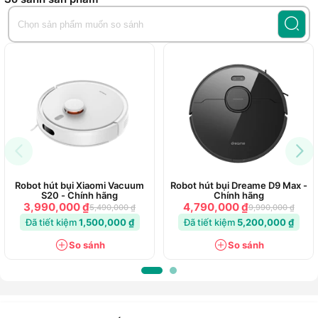
Số 127 Tô Ngọc Vân, Phường Thủ Đức, Hồ Chí Minh
0909222156
Số 489B Đỗ Xuân Hợp, Phường Phước Long, Hồ Chí Minh
0906026382
95 Lê Thanh Nghị, Phường Lê Thanh Nghị, Hải Phòng
0792182255
22 Đường 16 Tháng 4, Phường Phan Rang, Khánh Hòa
0778523523
10 Nguyễn Thị Minh Khai, Phường Thành Vinh, Nghệ An
0976651585
479-481 Cù Chính Lan, Phường Hòa Bình, Phú Thọ
0766908899
134 Trưng Nữ Vương, Phường Long Châu, Vĩnh Long
Robot hút bụi Xiaomi Vacuum
Robot hút bụi Dreame D9 Max -
S20 - Chính hãng
Chính hãng
3,990,000 ₫
4,790,000 ₫
5,490,000 ₫
9,990,000 ₫
Đã tiết kiệm
1,500,000 ₫
Đã tiết kiệm
5,200,000 ₫
So sánh
So sánh