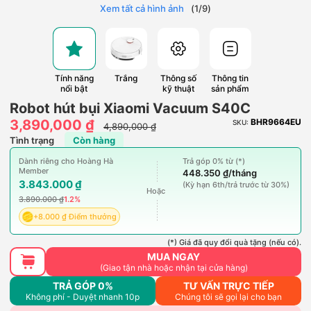
Xem tất cả hình ảnh
(
1
/
9
)
Tính năng
Trắng
Thông số
Thông tin
nổi bật
kỹ thuật
sản phẩm
Robot hút bụi Xiaomi Vacuum S40C
3,890,000 ₫
BHR9664EU
SKU:
4,890,000 ₫
Tình trạng
Còn hàng
Dành riêng cho Hoàng Hà
Trả góp 0% từ (*)
Member
448.350 ₫/tháng
3.843.000 ₫
(Kỳ hạn 6th/trả trước từ 30%)
Hoặc
3.890.000 ₫
1.2%
+8.000 ₫ Điểm thưởng
(*) Giá đã quy đổi quà tặng (nếu có).
MUA NGAY
(Giao tận nhà hoặc nhận tại cửa hàng)
TRẢ GÓP 0%
TƯ VẤN TRỰC TIẾP
Không phí - Duyệt nhanh 10p
Chúng tôi sẽ gọi lại cho bạn