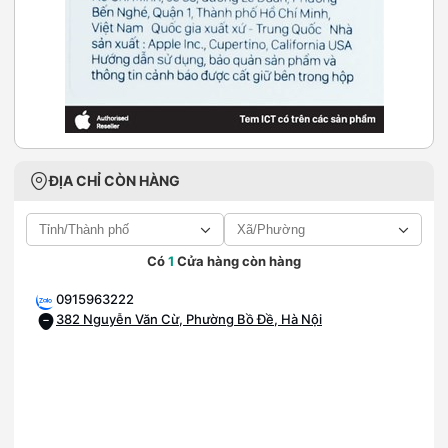
ĐỊA CHỈ CÒN HÀNG
Có
1
Cửa hàng còn hàng
0915963222
382 Nguyễn Văn Cừ, Phường Bồ Đề, Hà Nội