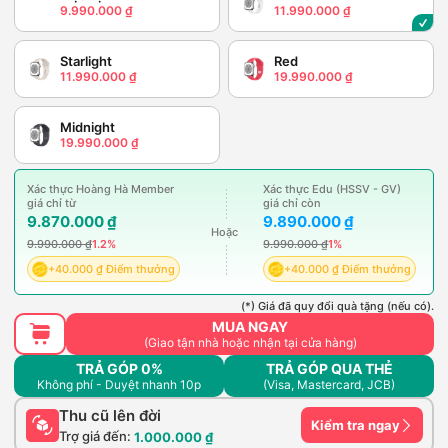
9.990.000 ₫
11.990.000 ₫
Starlight
Red
11.990.000 ₫
19.990.000 ₫
Midnight
19.990.000 ₫
Xác thực Hoàng Hà Member
Xác thực Edu (HSSV - GV)
giá chỉ từ
giá chỉ còn
9.870.000 ₫
9.890.000 ₫
Hoặc
9.990.000 ₫
1.2%
9.990.000 ₫
1%
+40.000 ₫ Điểm thưởng
+40.000 ₫ Điểm thưởng
(*) Giá đã quy đổi quà tặng (nếu có).
MUA NGAY
(Giao tận nhà hoặc nhận tại cửa hàng)
TRẢ GÓP 0%
TRẢ GÓP QUA THẺ
Không phí - Duyệt nhanh 10p
(Visa, Mastercard, JCB)
Thu cũ lên đời
Kiểm tra ngay
Trợ giá đến:
1.000.000 ₫