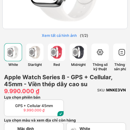
Xem tất cả hình ảnh
(
1
/
2
)
White
Starlight
Red
Midnight
Thông số
Thông tin
kỹ thuật
sản phẩm
Apple Watch Series 8 - GPS + Cellular,
45mm - Viền thép dây cao su
9.990.000 ₫
MNKE3VN
SKU:
Lựa chọn phiên bản
GPS + Cellular 45mm
9.990.000 ₫
Lựa chọn màu và xem địa chỉ còn hàng
Mặc định
White