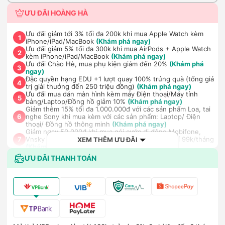
ƯU ĐÃI HOÀNG HÀ
Ưu đãi giảm tới 3% tối đa 200k khi mua Apple Watch kèm
1
iPhone/iPad/MacBook
(Khám phá ngay)
Ưu đãi giảm 5% tối đa 300k khi mua AirPods + Apple Watch
2
kèm iPhone/iPad/MacBook
(Khám phá ngay)
Ưu đãi Chào Hè, mua phụ kiện giảm đến 20%
(Khám phá
3
ngay)
Đặc quyền hạng EDU +1 lượt quay 100% trúng quà (tổng giá
4
trị giải thưởng đến 250 triệu đồng)
(Khám phá ngay)
Ưu đãi mua dán màn hình kèm máy Điện thoại/Máy tính
5
bảng/Laptop/Đồng hồ giảm 10%
(Khám phá ngay)
Giảm thêm 15% tối đa 1.000.000đ với các sản phẩm Loa, tai
nghe Sony khi mua kèm với các sản phẩm: Laptop/ Điện
6
thoại/ Đồng hồ thông minh
(Khám phá ngay)
Giảm ngay 50.000đ khi mua gói cước di động Mobifone,
Vnsky lên tới 6GB data/ngày - Trải nghiệm 5G chỉ 99k/tháng
7
XEM THÊM ƯU ĐÃI
(Khám phá ngay)
Nhận báo giá tốt nhất cho khách hàng doanh nghiệp B2B
ƯU ĐÃI THANH TOÁN
8
khi mua số lượng lớn
(Khám phá ngay)