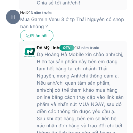
Chia sẻ tới anh/chị!
Hai
3 năm trước
H
Mua Garmin Venu 3 ở tp Thái Nguyên có shop
bán không ?
Phản hồi
Đỗ Mỹ Linh
QTV
3 năm trước
Dạ Hoàng Hà Mobile xin chào anh/chị,
Hiện tại sản phẩm này bên em đang
tạm hết hàng tại chi nhánh Thái
Nguyên, mong Anh/chị thông cảm ạ.
Nếu anh/chị quan tâm sản phẩm,
anh/chị có thể tham khảo mua hàng
online bằng cách truy cập vào link sản
phẩm và nhấn nút MUA NGAY, sau đó
điền các thông tin được yêu cầu ạ.
Sau khi đặt hàng, bên em sẽ liên hệ
xác nhận đơn hàng và trao đổi chi tiết
thông tin tình trạng còn hết hàng ạ.