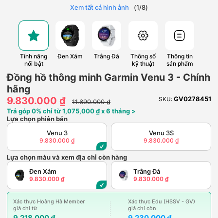
Xem tất cả hình ảnh
(
1
/
8
)
Tính năng
Đen Xám
Trắng Đá
Thông số
Thông tin
nổi bật
kỹ thuật
sản phẩm
Đồng hồ thông minh Garmin Venu 3 - Chính
hãng
9.830.000 ₫
GV0278451
SKU:
11.690.000 ₫
Trả góp 0% chỉ từ 1,075,000 ₫ x 6 tháng >
Lựa chọn phiên bản
Venu 3
Venu 3S
9.830.000 ₫
9.830.000 ₫
Lựa chọn màu và xem địa chỉ còn hàng
Đen Xám
Trắng Đá
9.830.000 ₫
9.830.000 ₫
Xác thực Hoàng Hà Member
Xác thực Edu (HSSV - GV)
giá chỉ từ
giá chỉ còn
9.218.000 ₫
9.230.000 ₫