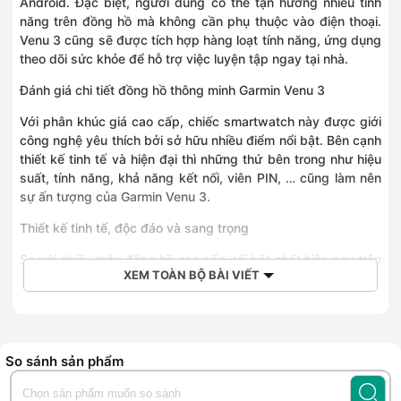
Android. Đặc biệt, người dùng có thể tận hưởng nhiều tính
năng trên đồng hồ mà không cần phụ thuộc vào điện thoại.
Venu 3 cũng sẽ được tích hợp hàng loạt tính năng, ứng dụng
theo dõi sức khỏe để hỗ trợ việc luyện tập ngay tại nhà.
Đánh giá chi tiết đồng hồ thông minh Garmin Venu 3
Với phân khúc giá cao cấp, chiếc smartwatch này được giới
công nghệ yêu thích bởi sở hữu nhiều điểm nổi bật. Bên cạnh
thiết kế tinh tế và hiện đại thì những thứ bên trong như hiệu
suất, tính năng, khả năng kết nối, viên PIN, … cũng làm nên
sự ấn tượng của Garmin Venu 3.
Thiết kế tinh tế, độc đáo và sang trọng
So với nhiều mẫu đồng hồ cao cấp nổi bật nhất hiện nay trên
XEM TOÀN BỘ BÀI VIẾT
thị trường, chiếc smartwatch đến từ nhà
Garmin
không hề tỏ
ra kém cạnh. Điểm nhấn đầu tiên là mặt đồng hồ tròn truyền
thống - khác biệt với những mặt đồng hồ vuông vức phổ
biến hiện nay. Bên cạnh đó, mặt kính cường lực cao cấp
không chỉ tăng cường độ bền cho sản phẩm, mà còn phản
So sánh sản phẩm
chiếu ánh sáng tốt hơn để hiển thị nội dung rõ hơn.