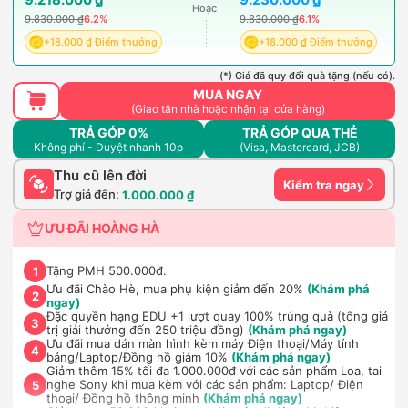
Hoặc
9.830.000 ₫
6.2%
9.830.000 ₫
6.1%
+18.000 ₫ Điểm thưởng
+18.000 ₫ Điểm thưởng
(*) Giá đã quy đổi quà tặng (nếu có).
MUA NGAY
(Giao tận nhà hoặc nhận tại cửa hàng)
TRẢ GÓP 0%
TRẢ GÓP QUA THẺ
Không phí - Duyệt nhanh 10p
(Visa, Mastercard, JCB)
Thu cũ lên đời
Kiểm tra ngay
Trợ giá đến:
1.000.000 ₫
ƯU ĐÃI HOÀNG HÀ
Tặng PMH 500.000đ.
1
Ưu đãi Chào Hè, mua phụ kiện giảm đến 20%
(Khám phá
2
ngay)
Đặc quyền hạng EDU +1 lượt quay 100% trúng quà (tổng giá
3
trị giải thưởng đến 250 triệu đồng)
(Khám phá ngay)
Ưu đãi mua dán màn hình kèm máy Điện thoại/Máy tính
4
bảng/Laptop/Đồng hồ giảm 10%
(Khám phá ngay)
Giảm thêm 15% tối đa 1.000.000đ với các sản phẩm Loa, tai
nghe Sony khi mua kèm với các sản phẩm: Laptop/ Điện
5
thoại/ Đồng hồ thông minh
(Khám phá ngay)