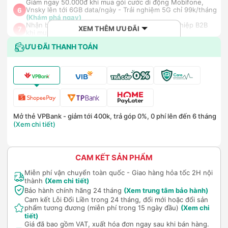
Giảm ngay 50.000đ khi mua gói cước di động Mobifone,
Vnsky lên tới 6GB data/ngày - Trải nghiệm 5G chỉ 99k/tháng
6
(Khám phá ngay)
Nhận báo giá tốt nhất cho khách hàng doanh nghiệp B2B
XEM THÊM ƯU ĐÃI
7
khi mua số lượng lớn
(Khám phá ngay)
ƯU ĐÃI THANH TOÁN
Mở thẻ VPBank - giảm tới 400k, trả góp 0%, 0 phí lên đến 6 tháng
(Xem chi tiết)
CAM KẾT SẢN PHẨM
Miễn phí vận chuyển toàn quốc - Giao hàng hỏa tốc 2H nội
thành
(Xem chi tiết)
Bảo hành chính hãng 24 tháng
(Xem trung tâm bảo hành)
Cam kết Lỗi Đổi Liền trong 24 tháng, đổi mới hoặc đổi sản
phẩm tương đương (miễn phí trong 15 ngày đầu)
(Xem chi
tiết)
Giá đã bao gồm VAT, xuất hóa đơn ngay sau khi bán hàng.