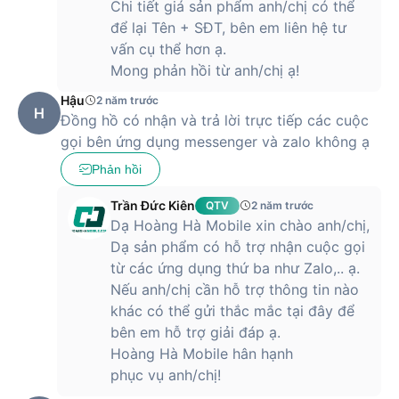
Chi tiết giá sản phẩm anh/chị có thể
để lại Tên + SĐT, bên em liên hệ tư
vấn cụ thể hơn ạ.
Mong phản hồi từ anh/chị ạ!
Hậu
2 năm trước
H
Đồng hồ có nhận và trả lời trực tiếp các cuộc
gọi bên ứng dụng messenger và zalo không ạ
Phản hồi
Trần Đức Kiên
QTV
2 năm trước
Dạ Hoàng Hà Mobile xin chào anh/chị,
Dạ sản phẩm có hỗ trợ nhận cuộc gọi
từ các ứng dụng thứ ba như Zalo,.. ạ.
Nếu anh/chị cần hỗ trợ thông tin nào
khác có thể gửi thắc mắc tại đây để
bên em hỗ trợ giải đáp ạ.
Hoàng Hà Mobile hân hạnh
phục vụ anh/chị!