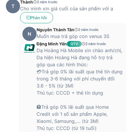
Thành
2 năm trước
T
Cho mình xin giá cuối của sản phẩm với ạ
Phản hồi
Nguyễn Thành Tân
2 năm trước
N
Muốn mua trả góp con venus 3S
Đặng Minh Yến
QTV
2 năm trước
Dạ Hoàng Hà Mobile xin chào anh/chị,
Dạ hiện Hoàng Hà đang hỗ trợ trả
góp qua các hình thức:
💳Trả góp 0% lãi suất qua thẻ tín dụng
trong 3-6 tháng với phí chuyển đổi
3.6 - 5% (từ 3M)
Thủ tục: CCCD + thẻ tín dụng
🏦Trả góp 0% lãi suất qua Home
Credit với 1 số sản phẩm Apple,
Xiaomi, Samsung,.... (từ 3M)
Thủ tục: CCCD (từ 19 tuổi)