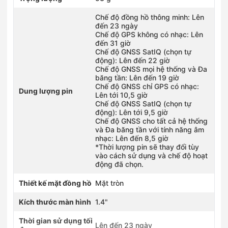
188Ter Trần Quang Khải, Phường Tân Định, Hồ Chí Minh
0836302255
Chế độ đồng hồ thông minh: Lên
Số 418 Nguyễn Thị Thập, Phường Tân Hưng, Hồ Chí Minh
đến 23 ngày
Chế độ GPS không có nhạc: Lên
0966356215
đến 31 giờ
Số 215 Lê Văn Việt, Phường Tăng Nhơn Phú, Hồ Chí Minh
Chế độ GNSS SatIQ (chọn tự
0786722255
động): Lên đến 22 giờ
108 Nguyễn Văn Tiết, Phường Lái Thiêu, Hồ Chí Minh
Chế độ GNSS mọi hệ thống và Đa
0792162255
băng tần: Lên đến 19 giờ
Chế độ GNSS chỉ GPS có nhạc:
148 Nguyễn Thanh Đằng, Phường Bà Rịa, Hồ Chí Minh
Dung lượng pin
Lên tới 10,5 giờ
0902840419
Chế độ GNSS SatIQ (chọn tự
27M Nguyễn Ảnh Thủ, Phường Trung Mỹ Tây, Hồ Chí Minh
động): Lên tới 9,5 giờ
0838302255
Chế độ GNSS cho tất cả hệ thống
347 Hoàng Văn Thụ, Phường Tân Sơn Hòa, Hồ Chí Minh
và Đa băng tần với tính năng âm
0787395397
nhạc: Lên đến 8,5 giờ
*Thời lượng pin sẽ thay đổi tùy
425 Lê Trọng Tấn, Phường Tân Sơn Nhì, Hồ Chí Minh
vào cách sử dụng và chế độ hoạt
0352024770
động đã chọn.
672–674 Lê Hồng Phong, Phường Vườn Lài, Hồ Chí Minh
0768663665
Thiết kế mặt đồng hồ
Mặt tròn
736 Hậu Giang, Phường Phú Lâm, Hồ Chí Minh
0908892255
Kích thước màn hình
1.4"
91 Ba Cu, Phường Vũng Tàu, Hồ Chí Minh
0909898384
Thời gian sử dụng tối
Lên đến 23 ngày