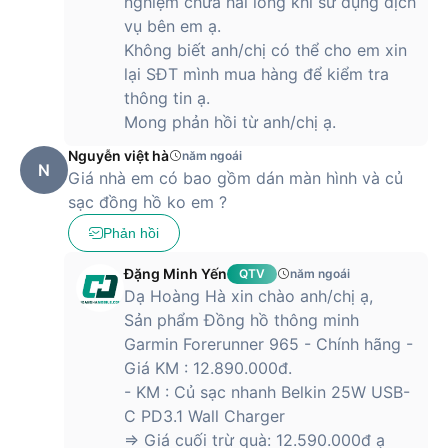
nghiệm chưa hài lòng khi sử dụng dịch
vụ bên em ạ.
Không biết anh/chị có thể cho em xin
lại SĐT mình mua hàng để kiểm tra
thông tin ạ.
Mong phản hồi từ anh/chị ạ.
Nguyễn việt hà
năm ngoái
N
Giá nhà em có bao gồm dán màn hình và củ
sạc đồng hồ ko em ?
Phản hồi
Đặng Minh Yến
QTV
năm ngoái
Dạ Hoàng Hà xin chào anh/chị ạ,
Sản phẩm Đồng hồ thông minh
Garmin Forerunner 965 - Chính hãng -
Giá KM : 12.890.000đ.
- KM : Củ sạc nhanh Belkin 25W USB-
C PD3.1 Wall Charger
=> Giá cuối trừ quà: 12.590.000đ ạ