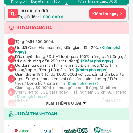
Không phí - Duyệt nhanh 10p
(Visa, Mastercard, JCB)
Thu cũ lên đời
Kiểm tra ngay
Trợ giá đến:
1.000.000 ₫
ƯU ĐÃI HOÀNG HÀ
Tặng PMH 300.000đ.
1
Ưu đãi Chào Hè, mua phụ kiện giảm đến 20%
(Khám phá
2
ngay)
Đặc quyền hạng EDU +1 lượt quay 100% trúng quà (tổng giá
3
trị giải thưởng đến 250 triệu đồng)
(Khám phá ngay)
Ưu đãi mua dán màn hình kèm máy Điện thoại/Máy tính
4
bảng/Laptop/Đồng hồ giảm 10%
(Khám phá ngay)
Giảm thêm 15% tối đa 1.000.000đ với các sản phẩm Loa, tai
nghe Sony khi mua kèm với các sản phẩm: Laptop/ Điện
5
thoại/ Đồng hồ thông minh
(Khám phá ngay)
Giảm ngay 50.000đ khi mua gói cước di động Mobifone,
Vnsky lên tới 6GB data/ngày - Trải nghiệm 5G chỉ 99k/tháng
6
(Khám phá ngay)
Nhận báo giá tốt nhất cho khách hàng doanh nghiệp B2B
XEM THÊM ƯU ĐÃI
7
khi mua số lượng lớn
(Khám phá ngay)
ƯU ĐÃI THANH TOÁN