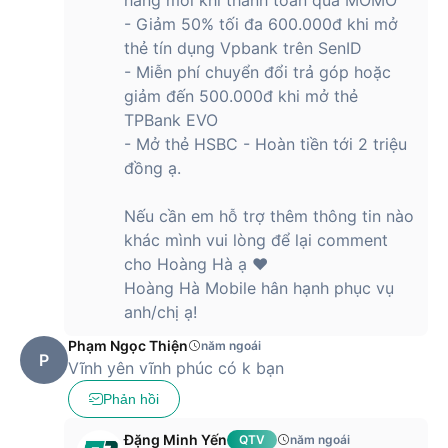
- Giảm 50% tối đa 600.000đ khi mở
thẻ tín dụng Vpbank trên SenID
- Miễn phí chuyển đổi trả góp hoặc
giảm đến 500.000đ khi mở thẻ
TPBank EVO
- Mở thẻ HSBC - Hoàn tiền tới 2 triệu
đồng ạ.
Nếu cần em hỗ trợ thêm thông tin nào
khác mình vui lòng để lại comment
cho Hoàng Hà ạ ❤️
Hoàng Hà Mobile hân hạnh phục vụ
anh/chị ạ!
Phạm Ngọc Thiện
năm ngoái
P
Vĩnh yên vĩnh phúc có k bạn
Phản hồi
Đặng Minh Yến
QTV
năm ngoái