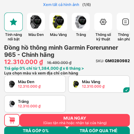
Xem tất cả hình ảnh
(
1
/
6
)
Tính năng
Màu Đen
Màu Vàng
Trắng
Thông số
Thông tin
nổi bật
kỹ thuật
sản phẩm
Đồng hồ thông minh Garmin Forerunner
965 - Chính hãng
12.310.000 ₫
GM0280982
SKU:
16.490.000 ₫
Trả góp 0% chỉ từ 1,384,000 ₫ x 6 tháng >
Lựa chọn màu và xem địa chỉ còn hàng
Màu Đen
Màu Vàng
12.310.000 ₫
12.310.000 ₫
Trắng
12.310.000 ₫
MUA NGAY
(Giao tận nhà hoặc nhận tại cửa hàng)
TRẢ GÓP 0%
TRẢ GÓP QUA THẺ