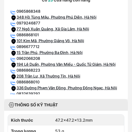
Có
25
Cửa hàng còn hàng
0965868348
348 Hồ Tùng Mậu, Phường Phú Diễn, Hà Nội
0979246877
77 Ngô Xuân Quảng, Xã Gia Lâm, Hà Nội
0886868101
101 Kim Mã, Phường Giảng Võ, Hà Nội
0896677712
15 Trần Phú, Phường Ba Đình, Hà Nội
0962066208
194 Lê Duẩn, Phường Văn Miếu - Quốc Tử Giám, Hà Nội
0886868223
208 Trần Lư, Xã Thường Tín, Hà Nội
0886868010
336 Đường Phạm Văn Đồng, Phường Đông Ngạc, Hà Nội
0832639292
392 Trương Định, Phường Tương Mai, Hà Nội
THÔNG SỐ KỸ THUẬT
0968789651
651 Nguyễn Văn Linh, Phường Long Biên, Hà Nội
0936396799
Kích thước
47.2x47.2x13.2mm
749 Giải Phóng, Phường Tương Mai, Hà Nội
0942892255
Trọng lượng
53 g