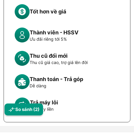
Tốt hơn về giá
Thành viên - HSSV
Ưu đãi riêng tới 5%
Thu cũ đổi mới
Thu cũ giá cao, trợ giá lên đời
Thanh toán - Trả góp
Dễ dàng
Trả máy lỗi
Đổi máy liền
So sánh
(2)