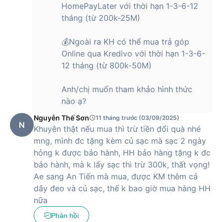
HomePayLater với thời hạn 1-3-6-12
tháng (từ 200k-25M)
💰Ngoài ra KH có thể mua trả góp
Online qua Kredivo với thời hạn 1-3-6-
12 tháng (từ 800k-50M)
Anh/chị muốn tham khảo hình thức
nào ạ?
Nguyễn Thế Sơn
11 tháng trước (03/09/2025)
N
Khuyên thật nếu mua thì trừ tiền đổi quà nhé
mng, mình đc tặng kèm củ sạc mà sạc 2 ngày
hỏng k được bảo hành, HH bảo hàng tặng k đc
bảo hành, mà k lấy sạc thì trừ 300k, thất vọng!
Ae sang An Tiến mà mua, được KM thêm cả
dây đeo và củ sạc, thế k bao giờ mua hàng HH
nữa
Phản hồi