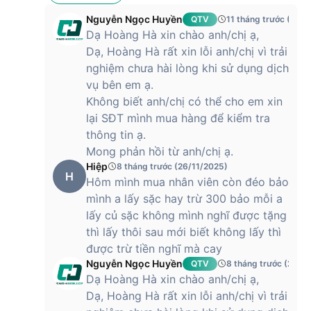
Nguyễn Ngọc Huyền
QTV
11 tháng trước (04/
Dạ Hoàng Hà xin chào anh/chị ạ,
Dạ, Hoàng Hà rất xin lỗi anh/chị vì trải
nghiệm chưa hài lòng khi sử dụng dịch
vụ bên em ạ.
Không biết anh/chị có thể cho em xin
lại SĐT mình mua hàng để kiểm tra
thông tin ạ.
Mong phản hồi từ anh/chị ạ.
Hiệp
8 tháng trước (26/11/2025)
H
Hôm mình mua nhân viên còn đéo bảo
mình a lấy sặc hay trừ 300 bảo mỗi a
lấy củ sặc không mình nghĩ được tặng
thì lấy thôi sau mới biết không lấy thì
được trừ tiền nghĩ mà cay
Nguyễn Ngọc Huyền
QTV
8 tháng trước (27/1
Dạ Hoàng Hà xin chào anh/chị ạ,
Dạ, Hoàng Hà rất xin lỗi anh/chị vì trải