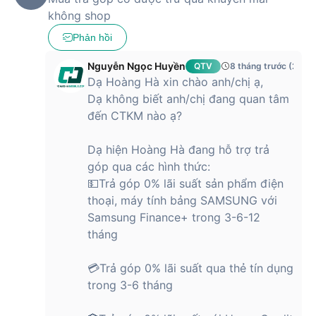
không shop
Phản hồi
Nguyễn Ngọc Huyền
QTV
8 tháng trước (27/1
Dạ Hoàng Hà xin chào anh/chị ạ,
Dạ không biết anh/chị đang quan tâm
đến CTKM nào ạ?
Dạ hiện Hoàng Hà đang hỗ trợ trả
góp qua các hình thức:
💵Trả góp 0% lãi suất sản phẩm điện
thoại, máy tính bảng SAMSUNG với
Samsung Finance+ trong 3-6-12
tháng
💳Trả góp 0% lãi suất qua thẻ tín dụng
trong 3-6 tháng