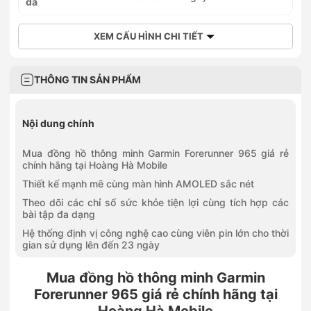
đa
Số 127 Tô Ngọc Vân, Phường Thủ Đức, Hồ Chí Minh
0909222156
Số 489B Đỗ Xuân Hợp, Phường Phước Long, Hồ Chí Minh
XEM CẤU HÌNH CHI TIẾT
0937942255
168 Trần Hưng Đạo, Phường Phú Thuỷ, Lâm Đồng
0778523523
THÔNG TIN SẢN PHẨM
10 Nguyễn Thị Minh Khai, Phường Thành Vinh, Nghệ An
Nội dung chính
Mua đồng hồ thông minh Garmin Forerunner 965 giá rẻ
chính hãng tại Hoàng Hà Mobile
Thiết kế mạnh mẽ cùng màn hình AMOLED sắc nét
Theo dõi các chỉ số sức khỏe tiện lợi cùng tích hợp các
bài tập đa dạng
Hệ thống định vị công nghệ cao cùng viên pin lớn cho thời
gian sử dụng lên đến 23 ngày
Mua đồng hồ thông minh Garmin
Forerunner 965 giá rẻ chính hãng tại
Hoàng Hà Mobile