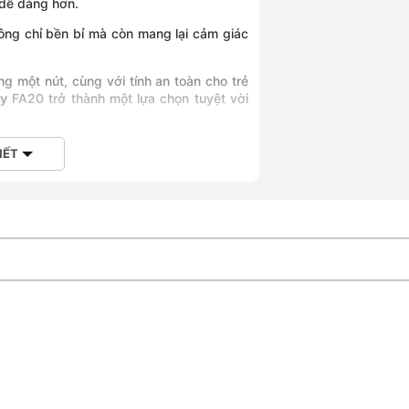
 dễ dàng hơn.
ng chỉ bền bỉ mà còn mang lại cảm giác
ng một nút, cùng với tính an toàn cho trẻ
ay
FA20 trở thành một lựa chọn tuyệt vời
IẾT
 dụng
chiếc điện thoại di động và chỉ nặng 3
ặc làm việc. Những quạt nhỏ gọn và tiện
 cho cơ thể, vì vậy bạn gần như không
thể hoàn toàn đáp ứng nhu cầu hàng ngày
ó mát vượt xa mong đợi từ một cơ thể nhỏ