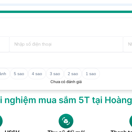
 nắp quạt, giúp bảo vệ trẻ em khỏi đưa
này cũng có thiết kế lỗ móc dây đeo, vì
a bạn. Thực sự tiện lợi để mang theo!
vời, vì vậy khi chạm vào nó cảm giác rất
 ảnh
5 sao
4 sao
3 sao
2 sao
1 sao
Chưa có đánh giá
i nghiệm mua sắm 5T tại Hoàn