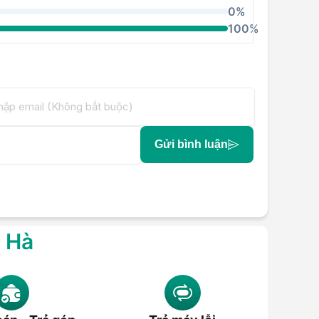
0%
100%
Gửi bình luận
g Hà