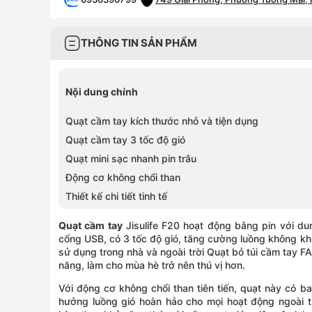
0942892255
188Ter Trần Quang Khải, Phường Tân
0828252255
1060 Đường 3/2, Phường Phú Thọ, H
THÔNG TIN SẢN PHẨM
0702825505
505 Lê Hồng Phong, Phường Vườn Là
0836302255
Số 418 Nguyễn Thị Thập, Phường Tâ
0966356215
Số 215 Lê Văn Việt, Phường Tăng Nh
Nội dung chính
0826802255
243 Bạch Đằng, Phường Gia Định, H
0838302255
347 Hoàng Văn Thụ, Phường Tân Sơn
Quạt cầm tay kích thước nhỏ và tiện dụng
0787395397
425 Lê Trọng Tấn, Phường Tân Sơn N
Quạt cầm tay 3 tốc độ gió
0705572574
572-574 Tỉnh Lộ 10, Phường Bình Tr
Quạt mini sạc nhanh pin trâu
0352024770
672–674 Lê Hồng Phong, Phường Vườ
Động cơ không chổi than
0768663665
736 Hậu Giang, Phường Phú Lâm, Hồ
Thiết kế chi tiết tinh tế
0898899170
Số 454 Nguyễn Oanh, Phường An Nh
0909222156
Số 489B Đỗ Xuân Hợp, Phường Phướ
Quạt cầm tay
Jisulife F20 hoạt động bằng pin với d
cổng USB, có 3 tốc độ gió, tăng cường luồng không khí, 
sử dụng trong nhà và ngoài trời Quạt bỏ túi cầm tay FA
năng, làm cho mùa hè trở nên thú vị hơn.
Với động cơ không chổi than tiên tiến, quạt này có b
hưởng luồng gió hoàn hảo cho mọi hoạt động ngoài trờ