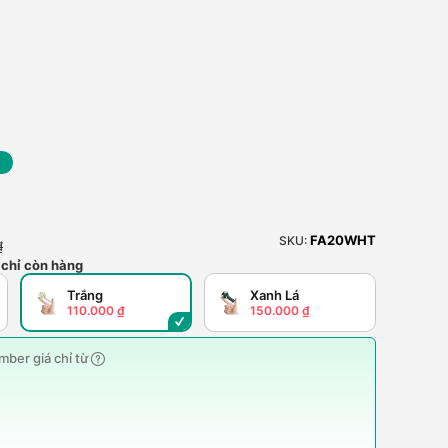
FA20WHT
SKU:
₫
 chỉ còn hàng
Trắng
Xanh Lá
110.000 ₫
150.000 ₫
ber giá chỉ từ