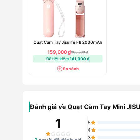
Quạt sử dụng ba cánh và một động cơ không chổi tha
để cảm nhận luồng gió mát trong mùa hè nóng.
Quạt mini sạc nhanh pin trâu
Quạt Cầm Tay Jisulife F8 2000mAh
Quạt cầm tay
FA20 có thể tạo ra luồng gió mát trong 
159,000 ₫
trong những ngày hè nóng.
300,000 ₫
Đã tiết kiệm
141,000 ₫
Thiết kế pin lithium lớn tích hợp và cổng USB-C cập n
So sánh
Hơn nữa, thiết kế mạch tối ưu hóa của chúng tôi đảm b
Động cơ không chổi than
Quạt cánh
JISULIFE
cầm tay sử dụng động cơ không chổ
để giảm tiếng ồn.
Đánh giá về Quạt Cầm Tay Mini JIS
Khi bạn sử dụng quạt cá nhân này ở tốc độ thứ ba, bạ
cảm nhận được cơn gió nhẹ nhàng.
1
5
Cơn gió nhẹ nhàng thổi, như một cơn gió mát mẻ mùa hè
4
và ánh nắng mùa hè.
3