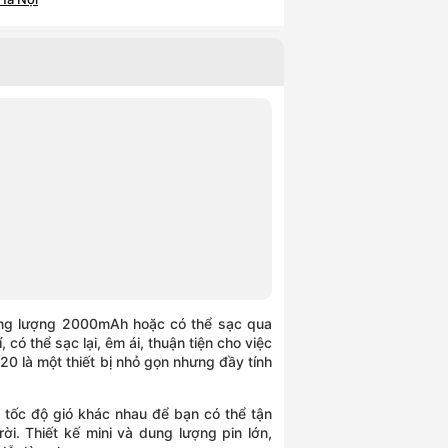
 Định, Hồ Chí Minh
ồ Chí Minh
i, Hồ Chí Minh
n Hưng, Hồ Chí Minh
ơn Phú, Hồ Chí Minh
ồ Chí Minh
 Hòa, Hồ Chí Minh
hì, Hồ Chí Minh
ị Đông, Hồ Chí Minh
n Lài, Hồ Chí Minh
 Chí Minh
ơn, Hồ Chí Minh
c Long, Hồ Chí Minh
ung lượng 2000mAh hoặc có thể sạc qua
có thể sạc lại, êm ái, thuận tiện cho việc
20 là một thiết bị nhỏ gọn nhưng đầy tính
a tốc độ gió khác nhau để bạn có thể tận
i. Thiết kế mini và dung lượng pin lớn,