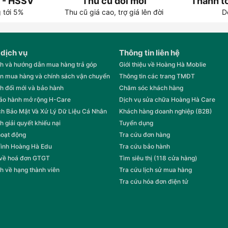
 - HSSV
Thu cũ đổi mới
Thanh to
g tới 5%
Thu cũ giá cao, trợ giá lên đời
D
 dịch vụ
Thông tin liên hệ
h và hướng dẫn mua hàng trả góp
Giới thiệu về Hoàng Hà Moblie
n mua hàng và chính sách vận chuyển
Thông tin các trang TMĐT
h đổi mới và bảo hành
Chăm sóc khách hàng
bảo hành mở rộng H-Care
Dịch vụ sửa chữa Hoàng Hà Care
h Bảo Mật Và Xử Lý Dữ Liệu Cá Nhân
Khách hàng doanh nghiệp (B2B)
h giải quyết khiếu nại
Tuyển dụng
hoạt động
Tra cứu đơn hàng
rình Hoàng Hà Edu
Tra cứu bảo hành
 về hoá đơn GTGT
Tìm siêu thị (118 cửa hàng)
h về hạng thành viên
Tra cứu lịch sử mua hàng
Tra cứu hóa đơn điện tử