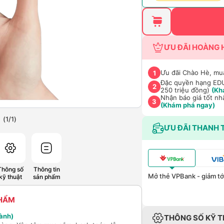
ƯU ĐÃI HOÀNG 
Ưu đãi Chào Hè, mu
1
Đặc quyền hạng EDU 
2
250 triệu đồng)
(Kh
Nhận báo giá tốt nh
3
(Khám phá ngay)
(
1
/
1
)
ƯU ĐÃI THANH 
Thông số
Thông tin
Mở thẻ VPBank - giảm tới
kỹ thuật
sản phẩm
PHẨM
ành)
THÔNG SỐ KỸ 