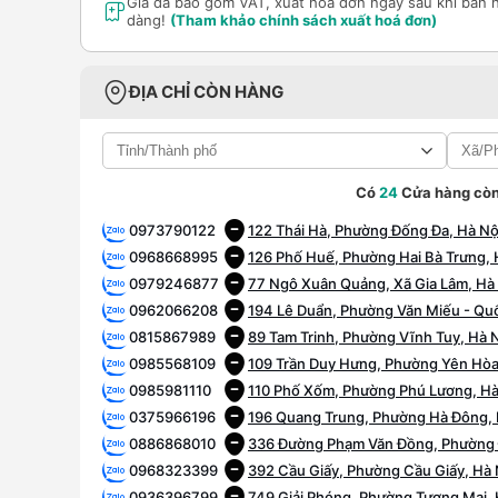
Giá đã bao gồm VAT, xuất hóa đơn ngay sau khi bán 
dàng!
(Tham khảo chính sách xuất hoá đơn)
ĐỊA CHỈ CÒN HÀNG
Có
24
Cửa hàng còn
0973790122
122 Thái Hà, Phường Đống Đa, Hà Nộ
0968668995
126 Phố Huế, Phường Hai Bà Trưng, 
0979246877
77 Ngô Xuân Quảng, Xã Gia Lâm, Hà
0962066208
194 Lê Duẩn, Phường Văn Miếu - Quố
0815867989
89 Tam Trinh, Phường Vĩnh Tuy, Hà 
0985568109
109 Trần Duy Hưng, Phường Yên Hòa
0985981110
110 Phố Xốm, Phường Phú Lương, Hà
0375966196
196 Quang Trung, Phường Hà Đông, 
0886868010
336 Đường Phạm Văn Đồng, Phường 
0968323399
392 Cầu Giấy, Phường Cầu Giấy, Hà 
0936396799
749 Giải Phóng, Phường Tương Mai, 