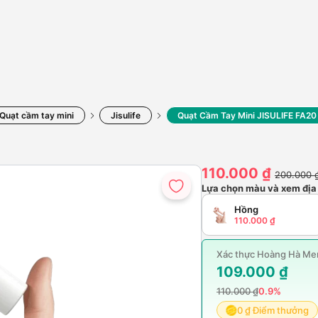
Quạt cầm tay mini
Jisulife
Quạt Cầm Tay Mini JISULIFE FA20
110.000 ₫
200.000 
Lựa chọn màu và xem địa
Hồng
110.000 ₫
Xác thực Hoàng Hà Mem
109.000 ₫
110.000 ₫
0.9%
0 ₫ Điểm thưởng