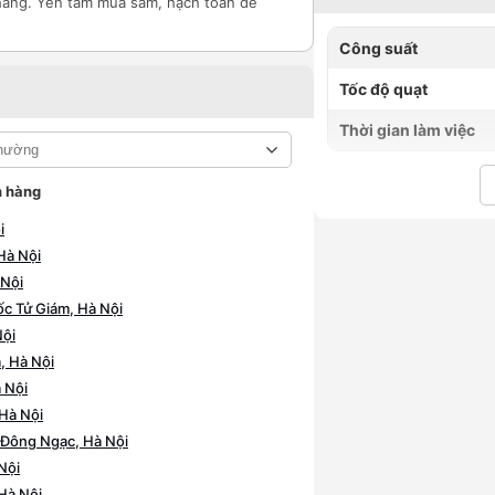
hàng. Yên tâm mua sắm, hạch toán dễ
Công suất
Tốc độ quạt
Thời gian làm việc
 hàng
i
Hà Nội
 Nội
c Tử Giám, Hà Nội
Nội
, Hà Nội
 Nội
Hà Nội
Đông Ngạc, Hà Nội
Nội
Hà Nội