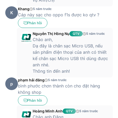
vụ Anh/chị!
Khang
5 năm trước
K
Cáp này sạc cho oppo f1s được ko qtv ?
Phản hồi
Nguyễn Thị Hồng Nụ
QTV
5 năm trước
Chào anh,
Dạ đây là chân sạc Micro USB, nếu
sản phẩm điện thoại của anh có thiết
kế chân sạc Micro USB thì dùng được
anh nhé.
Thông tin đến anh!
phạm hải đăng
5 năm trước
p
bình phước chơn thành còn cho đặt hàng
không shop
Phản hồi
Hoàng Minh Anh
QTV
5 năm trước
Chào anh Đăng,