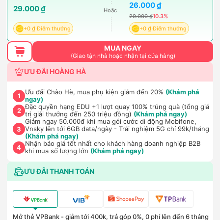
26.000 ₫
29.000 ₫
Hoặc
29.000 ₫
10.3%
+0 ₫ Điểm thưởng
+0 ₫ Điểm thưởng
MUA NGAY
(Giao tận nhà hoặc nhận tại cửa hàng)
ƯU ĐÃI HOÀNG HÀ
Ưu đãi Chào Hè, mua phụ kiện giảm đến 20%
(Khám phá
1
ngay)
Đặc quyền hạng EDU +1 lượt quay 100% trúng quà (tổng giá
2
trị giải thưởng đến 250 triệu đồng)
(Khám phá ngay)
Giảm ngay 50.000đ khi mua gói cước di động Mobifone,
Vnsky lên tới 6GB data/ngày - Trải nghiệm 5G chỉ 99k/tháng
3
(Khám phá ngay)
Nhận báo giá tốt nhất cho khách hàng doanh nghiệp B2B
4
khi mua số lượng lớn
(Khám phá ngay)
ƯU ĐÃI THANH TOÁN
Mở thẻ VPBank - giảm tới 400k, trả góp 0%, 0 phí lên đến 6 tháng