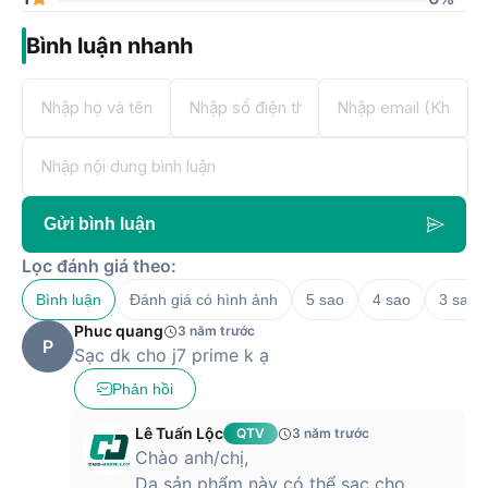
Bình luận nhanh
Gửi bình luận
Lọc đánh giá theo:
Bình luận
Đánh giá có hình ảnh
5 sao
4 sao
3 sao
Phuc quang
3 năm trước
P
Sạc dk cho j7 prime k ạ
Phản hồi
Lê Tuấn Lộc
QTV
3 năm trước
Chào anh/chị,
Dạ sản phẩm này có thể sạc cho