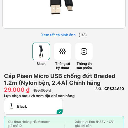
Xem tất cả hình ảnh
(
1
/
3
)
Black
Thông số
Thông tin
kỹ thuật
sản phẩm
Cáp Pisen Micro USB chống đứt Braided
1.2m (Nylon bện, 2.4A) Chính hãng
29.000 ₫
CPS24A10
SKU:
190.000 ₫
Lựa chọn màu và xem địa chỉ còn hàng
Black
Xác thực Hoàng Hà Member
Xác thực Edu (HSSV - GV)
giá chỉ từ
giá chỉ còn