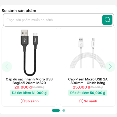
148 Nguyễn Thanh Đằng, Phường Bà Rịa, Hồ Chí Minh
0826802255
So sánh sản phẩm
243 Bạch Đằng, Phường Gia Định, Hồ Chí Minh
0909051680
Số 254 Khánh Hội, Phường Khánh Hội, Hồ Chí Minh
0908572255
272 Đại Lộ Bình Dương, Phường Phú Lợi, Hồ Chí Minh
0902840419
27M Nguyễn Ảnh Thủ, Phường Trung Mỹ Tây, Hồ Chí Minh
0838302255
347 Hoàng Văn Thụ, Phường Tân Sơn Hòa, Hồ Chí Minh
0705572574
572-574 Tỉnh Lộ 10, Phường Bình Trị Đông, Hồ Chí Minh
0352024770
672–674 Lê Hồng Phong, Phường Vườn Lài, Hồ Chí Minh
Cáp dù sạc nhanh Micro USB
Cáp Pisen Micro USB 2A
0768663665
Bagi dài 20cm MS20
800mm - Chính hãng
736 Hậu Giang, Phường Phú Lâm, Hồ Chí Minh
29,000 ₫
25,000 ₫
90,000 ₫
75,000 ₫
0909898384
Đã tiết kiệm
61,000 ₫
Đã tiết kiệm
50,000 ₫
Số 127 Tô Ngọc Vân, Phường Thủ Đức, Hồ Chí Minh
0898899170
So sánh
So sánh
Số 454 Nguyễn Oanh, Phường An Nhơn, Hồ Chí Minh
0909222156
Số 489B Đỗ Xuân Hợp, Phường Phước Long, Hồ Chí Minh