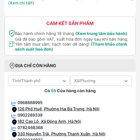
(Xem chi tiết)
CAM KẾT SẢN PHẨM
Bảo hành chính hãng 18 tháng
(Xem trung tâm bảo hành)
Giá đã bao gồm VAT, xuất hóa đơn ngay sau khi bán hàng.
Yên tâm mua sắm, hạch toán dễ dàng!
(Tham khảo chính
sách xuất hoá đơn)
ĐỊA CHỈ CÒN HÀNG
Có
55
Cửa hàng còn hàng
0968668995
126 Phố Huế, Phường Hai Bà Trưng, Hà Nội
0902289339
182 Cao Lỗ, Xã Đông Anh, Hà Nội
0782468368
330 Nguyễn Trãi, Phường Thanh Xuân, Hà Nội