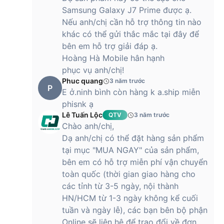
Samsung Galaxy J7 Prime được ạ.
Nếu anh/chị cần hỗ trợ thông tin nào
khác có thể gửi thắc mắc tại đây để
bên em hỗ trợ giải đáp ạ.
Hoàng Hà Mobile hân hạnh
phục vụ anh/chị!
Phuc quang
3 năm trước
P
E ở.ninh bình còn hàng k a.ship miễn
phisnk ạ
Lê Tuấn Lộc
QTV
3 năm trước
Chào anh/chị,
Dạ anh/chị có thể đặt hàng sản phẩm
tại mục "MUA NGAY" của sản phẩm,
bên em có hỗ trợ miễn phí vận chuyển
toàn quốc (thời gian giao hàng cho
các tỉnh từ 3-5 ngày, nội thành
HN/HCM từ 1-3 ngày không kể cuối
tuần và ngày lễ), các bạn bên bộ phận
Online sẽ liên hệ để trao đổi về đơn