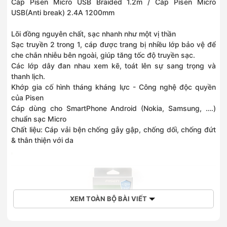
Cáp Pisen Micro USB Braided 1.2m / Cáp Pisen Micro
258 Ngô Gia Tự, Phường Việt Hưng, Hà Nội
USB(Anti break) 2.4A 1200mm
0886868010
336 Đường Phạm Văn Đồng, Phường Đông Ngạc, Hà Nội
Lõi đồng nguyên chất, sạc nhanh như một vị thần
0915963222
Sạc truyền 2 trong 1, cáp được trang bị nhiều lớp bảo vệ để
382 Nguyễn Văn Cừ, Phường Bồ Đề, Hà Nội
che chắn nhiễu bên ngoài, giúp tăng tốc độ truyền sạc.
0968323399
Các lớp dây đan nhau xem kẽ, toát lên sự sang trọng và
392 Cầu Giấy, Phường Cầu Giấy, Hà Nội
thanh lịch.
0936045959
Khớp gia cố hình tháng kháng lực - Công nghệ độc quyền
59 Quang Trung, Xã Vân Đình, Hà Nội
của Pisen
0936396799
749 Giải Phóng, Phường Tương Mai, Hà Nội
Cáp dùng cho SmartPhone Android (Nokia, Samsung, ….)
0828252255
chuẩn sạc Micro
1060 Đường 3/2, Phường Phú Thọ, Hồ Chí Minh
Chất liệu: Cáp vải bện chống gẫy gập, chống dối, chống đứt
0889968436
& thân thiện với da
436 Quang Trung, Phường Gò Vấp, Hồ Chí Minh
0836302255
Số 418 Nguyễn Thị Thập, Phường Tân Hưng, Hồ Chí Minh
0966356215
Số 215 Lê Văn Việt, Phường Tăng Nhơn Phú, Hồ Chí Minh
0786722255
XEM TOÀN BỘ BÀI VIẾT
108 Nguyễn Văn Tiết, Phường Lái Thiêu, Hồ Chí Minh
0792162255