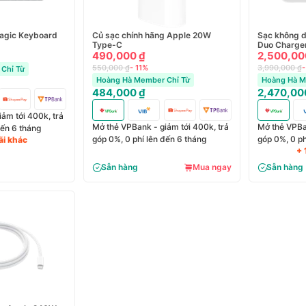
agic Keyboard
Củ sạc chính hãng Apple 20W
Sạc không 
Type-C
Duo Charger
490,000 ₫
Việt Nam
2,500,00
550,000 ₫
- 11%
3,990,000 ₫
-
Chỉ Từ
Hoàng Hà Member Chỉ Từ
Hoàng Hà M
484,000 ₫
2,470,00
ảm tới 400k, trả
Mở thẻ VPBank - giảm tới 400k, trả
Mở thẻ VPBan
đến 6 tháng
góp 0%, 0 phí lên đến 6 tháng
góp 0%, 0 ph
ãi khác
+ 
Sẵn hàng
Mua ngay
Sẵn hàng