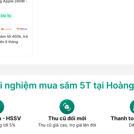
ng Apple 240W -
Chỉ Từ
ảm tới 400k, trả
đến 6 tháng
i nghiệm mua sắm 5T tại Hoàn
n - HSSV
Thu cũ đổi mới
Thanh to
g tới 5%
Thu cũ giá cao, trợ giá lên đời
Dễ