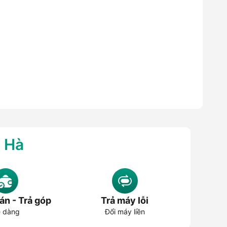
g Hà
án - Trả góp
Trả máy lỗi
 dàng
Đổi máy liền