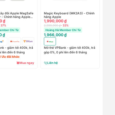
dây đôi Apple MagSafe
Magic Keyboard (MK2A3) - Chính
 - Chính hãng Apple
hãng Apple
0 ₫
1,990,000 ₫
 37%
2,990,000 ₫
- 33%
ember Chỉ Từ
Hoàng Hà Member Chỉ Từ
0 ₫
1,966,000 ₫
k - giảm tới 400k, trả
Mở thẻ VPBank - giảm tới 400k, trả
í lên đến 6 tháng
góp 0%, 0 phí lên đến 6 tháng
1 Ưu đãi khác
Mua ngay
Liên hệ