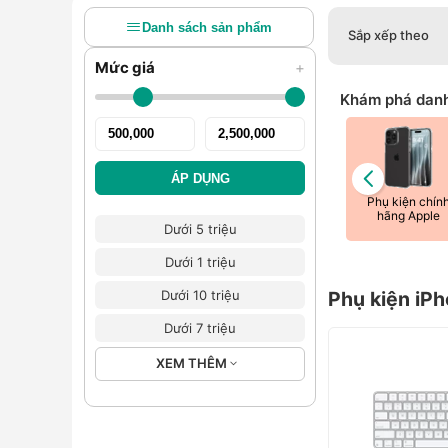
Danh sách sản phẩm
Sắp xếp theo
Mức giá
+
Khám phá dan
ÁP DỤNG
, dây Cáp
Ốp lưng MagSafe
Bút, Chuột & Bàn
Phụ kiện chín
pple
phím Apple
hãng Apple
Dưới 5 triệu
Dưới 1 triệu
Dưới 10 triệu
Phụ kiện iP
Dưới 7 triệu
XEM THÊM