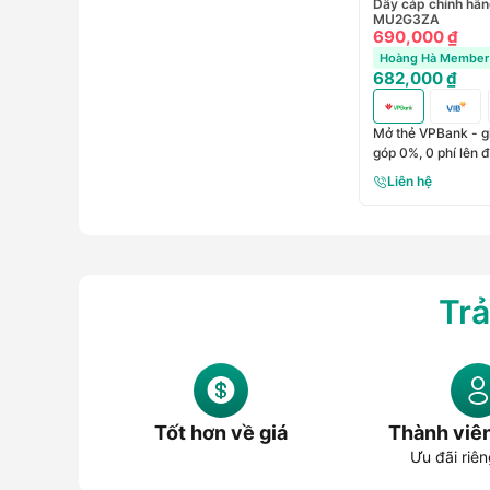
Dây cáp chính hã
MU2G3ZA
690,000 ₫
Hoàng Hà Member 
682,000 ₫
Mở thẻ VPBank - gi
góp 0%, 0 phí lên 
Liên hệ
Trả
Tốt hơn về giá
Thành viê
Ưu đãi riên