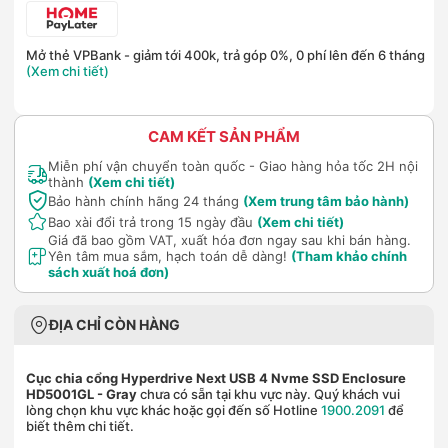
Mở thẻ VPBank - giảm tới 400k, trả góp 0%, 0 phí lên đến 6 tháng
(Xem chi tiết)
CAM KẾT SẢN PHẨM
Miễn phí vận chuyển toàn quốc - Giao hàng hỏa tốc 2H nội
thành
(Xem chi tiết)
Bảo hành chính hãng 24 tháng
(Xem trung tâm bảo hành)
Bao xài đổi trả trong 15 ngày đầu
(Xem chi tiết)
Giá đã bao gồm VAT, xuất hóa đơn ngay sau khi bán hàng.
Yên tâm mua sắm, hạch toán dễ dàng!
(Tham khảo chính
sách xuất hoá đơn)
ĐỊA CHỈ CÒN HÀNG
Cục chia cổng Hyperdrive Next USB 4 Nvme SSD Enclosure
HD5001GL
- Gray
chưa có sẵn tại khu vực này. Quý khách vui
lòng chọn khu vực khác hoặc gọi đến số Hotline
1900.2091
để
biết thêm chi tiết.