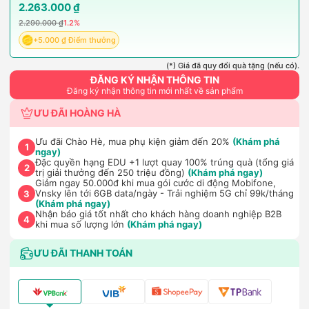
2.263.000 ₫
2.290.000 ₫
1.2%
+5.000 ₫ Điểm thưởng
(*) Giá đã quy đổi quà tặng (nếu có).
ĐĂNG KÝ NHẬN THÔNG TIN
Đăng ký nhận thông tin mới nhất về sản phẩm
ƯU ĐÃI HOÀNG HÀ
Ưu đãi Chào Hè, mua phụ kiện giảm đến 20%
(Khám phá
1
ngay)
Đặc quyền hạng EDU +1 lượt quay 100% trúng quà (tổng giá
2
trị giải thưởng đến 250 triệu đồng)
(Khám phá ngay)
Giảm ngay 50.000đ khi mua gói cước di động Mobifone,
Vnsky lên tới 6GB data/ngày - Trải nghiệm 5G chỉ 99k/tháng
3
(Khám phá ngay)
Nhận báo giá tốt nhất cho khách hàng doanh nghiệp B2B
4
khi mua số lượng lớn
(Khám phá ngay)
ƯU ĐÃI THANH TOÁN