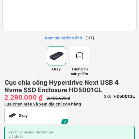
Xem tất cả hình ảnh
(
1
/
7
)
Gray
Thông tin
sản phẩm
Cục chia cổng Hyperdrive Next USB 4
Nvme SSD Enclosure HD5001GL
2.290.000 ₫
HD5001GL
SKU:
3.450.000 ₫
Lựa chọn màu và xem địa chỉ còn hàng
Gray
Xác thực Hoàng Hà Member
giá chỉ từ