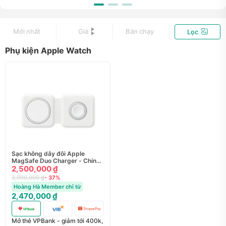
Mới nhất
Giá
Bán chạy
Lọc
Phụ kiện Apple Watch
Sạc không dây đôi Apple
MagSafe Duo Charger - Chính
hãng Apple Việt Nam
2,500,000 ₫
3,990,000 ₫
- 37%
Hoàng Hà Member chỉ từ
2,470,000 ₫
Mở thẻ VPBank - giảm tới 400k,