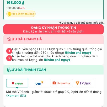
168.000 ₫
170.000 ₫
1.2%
+0 ₫ Điểm thưởng
(*) Giá đã quy đổi quà tặng (nếu có).
ĐĂNG KÝ NHẬN THÔNG TIN
Đăng ký nhận thông tin mới nhất về sản phẩm
ƯU ĐÃI HOÀNG HÀ
Đặc quyền hạng EDU +1 lượt quay 100% trúng quà (tổng giá
1
trị giải thưởng đến 250 triệu đồng)
(Khám phá ngay)
Nhận báo giá tốt nhất cho khách hàng doanh nghiệp B2B
2
khi mua số lượng lớn
(Khám phá ngay)
ƯU ĐÃI THANH TOÁN
Mở thẻ VPBank - giảm tới 400k, trả góp 0%, 0 phí lên đến 6 tháng
(Xem chi tiết)