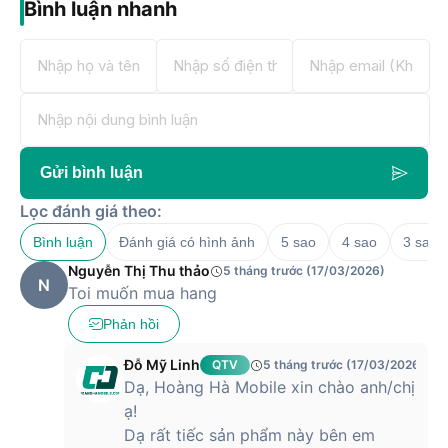
Bình luận nhanh
Gửi bình luận
Lọc đánh giá theo:
Bình luận
Đánh giá có hình ảnh
5 sao
4 sao
3 sao
Nguyễn Thị Thu thảo
5 tháng trước (17/03/2026)
N
Toi muốn mua hang
Phản hồi
Đỗ Mỹ Linh
QTV
5 tháng trước (17/03/2026)
Dạ, Hoàng Hà Mobile xin chào anh/chị
ạ!
Dạ rất tiếc sản phẩm này bên em