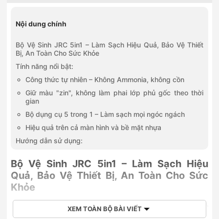
Nội dung chính
Bộ Vệ Sinh JRC 5in1 – Làm Sạch Hiệu Quả, Bảo Vệ Thiết
Bị, An Toàn Cho Sức Khỏe
Tính năng nổi bật:
Công thức tự nhiên – Không Ammonia, không cồn
Giữ màu "zin", không làm phai lớp phủ gốc theo thời
gian
Bộ dụng cụ 5 trong 1 – Làm sạch mọi ngóc ngách
Hiệu quả trên cả màn hình và bề mặt nhựa
Hướng dẫn sử dụng:
Bộ Vệ Sinh JRC 5in1 – Làm Sạch Hiệu
Quả, Bảo Vệ Thiết Bị, An Toàn Cho Sức
Khỏe
JRC 5in1 Multi-Functional Nano Cleaning Fluid là giải pháp vệ
XEM TOÀN BỘ BÀI VIẾT
sinh toàn diện dành cho các thiết bị công nghệ như màn hình