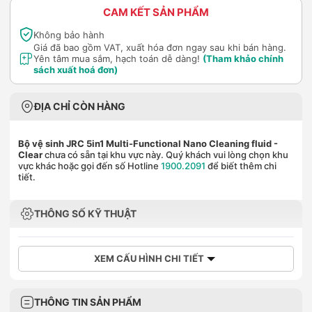
CAM KẾT SẢN PHẨM
Không bảo hành
Giá đã bao gồm VAT, xuất hóa đơn ngay sau khi bán hàng.
Yên tâm mua sắm, hạch toán dễ dàng!
(Tham khảo chính
sách xuất hoá đơn)
ĐỊA CHỈ CÒN HÀNG
Bộ vệ sinh JRC 5in1 Multi-Functional Nano Cleaning fluid
-
Clear
chưa có sẵn tại khu vực này. Quý khách vui lòng chọn khu
vực khác hoặc gọi đến số Hotline
1900.2091
để biết thêm chi
tiết.
THÔNG SỐ KỸ THUẬT
XEM CẤU HÌNH CHI TIẾT
THÔNG TIN SẢN PHẨM