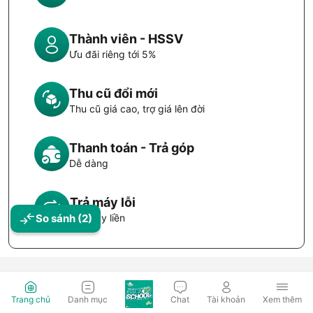
Thành viên - HSSV
Ưu đãi riêng tới 5%
Thu cũ đổi mới
Thu cũ giá cao, trợ giá lên đời
Thanh toán - Trả góp
Dễ dàng
Trả máy lỗi
So sánh
(2)
Đổi máy liền
Trang chủ
Danh mục
Chat
Tài khoản
Xem thêm