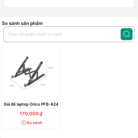
laptop, điện thoại, máy tính bảng, bàn phím, vỏ máy, và các
bề mặt nhựa khác. Với công thức làm sạch tự nhiên không
chứa Ammonia hay cồn, sản phẩm không chỉ làm sạch hiệu
So sánh sản phẩm
quả mà còn bảo vệ thiết bị và an toàn cho người sử dụng.
Tính năng nổi bật:
Công thức tự nhiên – Không Ammonia, không cồn
Khác với các loại dung dịch tẩy rửa thông thường, JRC sử
dụng công thức nano sinh học thân thiện với môi trường,
không gây kích ứng da, không bốc mùi độc hại, và đặc biệt
an toàn cho các thiết bị điện tử tinh xảo.
Giữ màu "zin", không làm phai lớp phủ gốc theo thời
gian
Giá để laptop Orico PFB-A24
170,000 ₫
Dung dịch không ăn mòn, không làm ố bề mặt, giữ nguyên
lớp phủ gốc của màn hình hoặc vỏ nhựa – đảm bảo thiết bị
So sánh
luôn sáng sạch như mới dù sử dụng lâu dài.