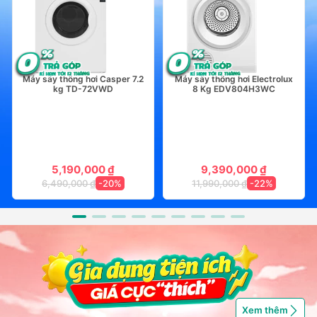
Máy sấy thông hơi Casper 7.2
Máy sấy thông hơi Electrolux
kg TD-72VWD
8 Kg EDV804H3WC
5,190,000 ₫
9,390,000 ₫
6,490,000 ₫
-20%
11,990,000 ₫
-22%
Xem thêm