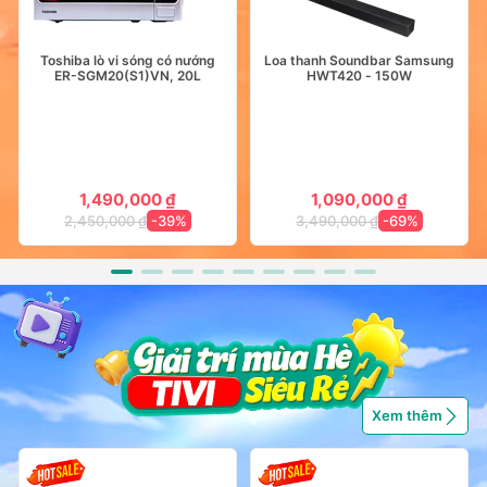
Toshiba lò vi sóng có nướng
Loa thanh Soundbar Samsung
ER-SGM20(S1)VN, 20L
HWT420 - 150W
1,490,000 ₫
1,090,000 ₫
2,450,000 ₫
-39%
3,490,000 ₫
-69%
Xem thêm