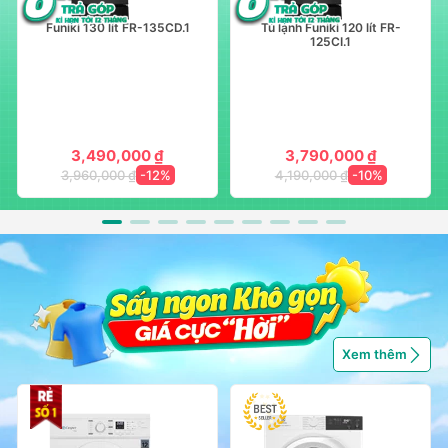
Funiki 130 lít FR-135CD.1
Tủ lạnh Funiki 120 lít FR-
125CI.1
3,490,000 ₫
3,790,000 ₫
3,960,000 ₫
-12%
4,190,000 ₫
-10%
Xem thêm