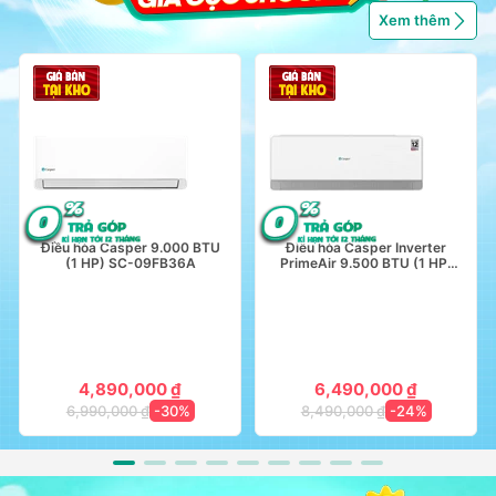
Xem thêm
Điều hòa Casper 9.000 BTU
Điều hòa Casper Inverter
(1 HP) SC-09FB36A
PrimeAir 9.500 BTU (1 HP)
QC-09IU36A
4,890,000 ₫
6,490,000 ₫
6,990,000 ₫
-30%
8,490,000 ₫
-24%