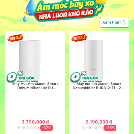
Xem thêm
Máy Hút Ẩm Xiaomi Smart
Máy hút ẩm Xiaomi Smart
Dehumidifier Lite EU
Dehumidifier BHR8121TH, 22L
(BHR8374EU), 13L - 25m2
- 45 m2
3,790,000 ₫
6,190,000 ₫
5,990,000 ₫
-37%
9,990,000 ₫
-38%