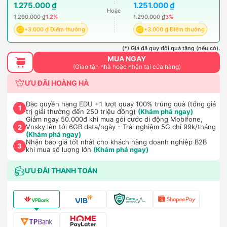
1.275.000 ₫
1.251.000 ₫
Hoặc
1.290.000 ₫
1.2%
1.290.000 ₫
3%
+3.000 ₫ Điểm thưởng
+3.000 ₫ Điểm thưởng
(*) Giá đã quy đổi quà tặng (nếu có).
MUA NGAY
(Giao tận nhà hoặc nhận tại cửa hàng)
ƯU ĐÃI HOÀNG HÀ
Đặc quyền hạng EDU +1 lượt quay 100% trúng quà (tổng giá
1
trị giải thưởng đến 250 triệu đồng)
(Khám phá ngay)
Giảm ngay 50.000đ khi mua gói cước di động Mobifone,
Vnsky lên tới 6GB data/ngày - Trải nghiệm 5G chỉ 99k/tháng
2
(Khám phá ngay)
Nhận báo giá tốt nhất cho khách hàng doanh nghiệp B2B
3
khi mua số lượng lớn
(Khám phá ngay)
ƯU ĐÃI THANH TOÁN