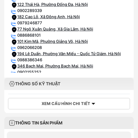
122 Thái Hà, Phường Đống Đa, Hà Nội
0902289339
182 Cao Lỗ, Xã Đông Anh, Hà Nội
0979246877
77 Ngô Xuân Quảng, Xã Gia Lâm, Hà Nội
0886868101
101 Kim Mã, Phường Giảng Võ, Hà Nội
0962066208
194 Lê Duẩn, Phường Văn Miếu - Quốc Tử Giám, Hà Nội
0988386346
346 Bạch Mai, Phường Bạch Mai, Hà Nội
0902155252
52 Hàng Đậu, Phường Hoàn Kiếm, Hà Nội
THÔNG SỐ KỸ THUẬT
0815867989
89 Tam Trinh, Phường Vĩnh Tuy, Hà Nội
0985981110
110 Phố Xốm, Phường Phú Lương, Hà Nội
XEM CẤU HÌNH CHI TIẾT
0934620123
123 Vạn Phúc, Phường Hà Đông, Hà Nội
0375966196
THÔNG TIN SẢN PHẨM
196 Quang Trung, Phường Hà Đông, Hà Nội
0968590259