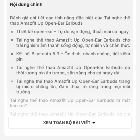
259 đường Lạc Long Quân, Phường Nghĩa Đô, Hà Nội
Nội dung chính
0903202328
28 Trần Phú, Phường Hà Đông, Hà Nội
Đánh giá chi tiết các tính năng đặc biệt của Tai nghe thể
0915963222
thao Amazfit Up Open-Ear Earbuds
382 Nguyễn Văn Cừ, Phường Bồ Đề, Hà Nội
Thiết kế open-ear – Tự do vận động, thoải mái cả ngày
0968323399
392 Cầu Giấy, Phường Cầu Giấy, Hà Nội
Tai nghe thể thao Amazfit Up Open-Ear Earbuds cho
trải nghiệm âm thanh sống động, tự nhiên và chân thực
0936396799
749 Giải Phóng, Phường Tương Mai, Hà Nội
Kết nối Bluetooth 5.3 – Ổn định, nhanh chóng, tiết kiệm
0942892255
pin
188Ter Trần Quang Khải, Phường Tân Định, Hồ Chí Minh
Tai nghe thể thao Amazfit Up Open-Ear Earbuds có
0828252255
thời lượng pin ấn tượng, sẵn sàng cho cả ngày dài
1060 Đường 3/2, Phường Phú Thọ, Hồ Chí Minh
Tai nghe thể thao Amazfit Up Open-Ear Earbuds trang
0702825505
bị micro chống ồn, đàm thoại rõ ràng trong mọi môi
505 Lê Hồng Phong, Phường Vườn Lài, Hồ Chí Minh
trường
0966356215
Tai nghe thể thao Amazfit Up Open-Ear Earbuds ra mắt
Số 215 Lê Văn Việt, Phường Tăng Nhơn Phú, Hồ Chí Minh
khi nào?
0826802255
Tai nghe thể thao Amazfit Up Open-Ear Earbuds có giá
243 Bạch Đằng, Phường Gia Định, Hồ Chí Minh
bao nhiêu?
0909051680
XEM TOÀN BỘ BÀI VIẾT
Số 254 Khánh Hội, Phường Khánh Hội, Hồ Chí Minh
Mua Tai nghe thể thao Amazfit Up Open-Ear Earbuds tại
Hoàng Hà Mobile
0787395397
425 Lê Trọng Tấn, Phường Tân Sơn Nhì, Hồ Chí Minh