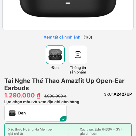
Xem tất cả hình ảnh
(
1
/
8
)
Đen
Thông tin
sản phẩm
Tai Nghe Thể Thao Amazfit Up Open-Ear
Earbuds
1.290.000 ₫
A2427UP
SKU:
1.990.000 ₫
Lựa chọn màu và xem địa chỉ còn hàng
Đen
Xác thực Hoàng Hà Member
Xác thực Edu (HSSV - GV)
giá chỉ từ
giá chỉ còn