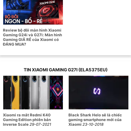
Thiết kế màn hình phẳng, viền siêu mỏng cho góc nhìn
tới 178 độ.
Màn hình Fast IPS LCD 27 inch, độ phân giải Full HD
1920 x 1080 pixel, hiển thị các chi tiết sắc nét.
Review bộ đôi màn hình Xiaomi
Tần số quét 165Hz với tốc độ phản hồi 1ms nhanh
Gaming G24i và G27i: Màn hình
chóng, hình ảnh chuyển động mượt mà.
Gaming GIẢ RẺ của Xiaomi có
ĐÁNG MUA?
Chuẩn gam màu sRGB tới 99% cùng công nghệ hiệu
chỉnh giúp bạn tận hưởng các khung hình rực rỡ, sống
động nhất.
TIN XIAOMI GAMING G27I (ELA5375EU)
Công nghệ AMD FreeSynC Premium kết hợp cùng chế
độ Game Mode chuyên nghiệp cho trải nghiệm liền
mạch từng chuyển động.
Thông số kỹ thuật màn hình Xiaomi
Gaming G27i (ELA5375EU)
Xiaomi ra mắt Redmi K40
Black Shark Helo sẽ là chiếc
Gaming Edition phiên bản
gaming smartphone mới của
Inverse Scale
29-07-2021
Xiaomi
23-10-2018
Thông số
Chi tiết