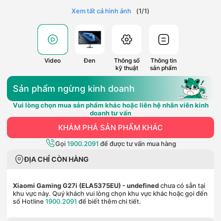
Xem tất cả hình ảnh
(
1
/
1
)
Video
Đen
Thông số
Thông tin
kỹ thuật
sản phẩm
Sản phẩm ngừng kinh doanh
Vui lòng chọn mua sản phẩm khác hoặc liên hệ nhân viên kinh
doanh tư vấn
KHÁM PHÁ SẢN PHẨM KHÁC
Gọi
1900.2091
để được tư vấn mua hàng
ĐỊA CHỈ CÒN HÀNG
Xiaomi Gaming G27i (ELA5375EU)
- undefined
chưa có sẵn tại
khu vực này. Quý khách vui lòng chọn khu vực khác hoặc gọi đến
số Hotline
1900.2091
để biết thêm chi tiết.