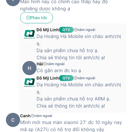
Màn hình này có chỉnh cao thấp hay độ
hình Xiaomi Gaming Monitor, hướng đến trải nghiệm chơi
nghiêng dược không ạ
game chuyên nghiệp cho người dùng.
Phản hồi
Dòng màn hình Xiaomi Gaming
Đỗ Mỹ Linh
QTV
năm ngoái
Xiaomi Gaming Monitor là dòng sản phẩm được thiết kế dành
Dạ Hoàng Hà Mobile xin chào anh/chị
cho nhu cầu của các game thủ chuyên nghiệp. Với ưu điểm
ạ,
nổi bật là kích thước màn hình lớn, khoảng từ 24 inch đến 34
Dạ sản phẩm chưa hỗ trợ ạ.
inch, các thiết này còn có độ phân giải cao từ Full HD cho tới
WQHD. Hầu hết các dòng màn hình gaming của Xiaomi đều
Chia sẻ thông tin tới anh/chị ạ!
có tần số quét tới 165Hz tích hợp nhiều công nghệ hiện đại
Hải
năm ngoái
H
như FreeSynC hoặc G-SynC để tối ưu trải nghiệm cho người
Có gắn arm đc ko ạ
dùng khi đang tận hưởng các trò chơi.
Đỗ Mỹ Linh
QTV
năm ngoái
Dạ Hoàng Hà Mobile xin chào anh/chị
Đồng thời, nhà sản xuất cũng sẽ bổ sung thêm các tính năng
ạ,
bảo vệ mắt để người dùng có thể sử dụng thoải mái trong
thời gian dài. Xiaomi Gaming Monitor là lựa chọn của người
Dạ sản phẩm chưa hỗ trợ ARM ạ.
dùng tìm kiếm sản phẩm trong tầm giá nhưng vẫn đạt được
Chia sẻ thông tin tới anh/chị ạ!
hiệu suất ấn tượng.
Canh
năm ngoái
C
Mình mới mua màn xiaomi 27' đc 10 ngày nay
mã sp (A27i) có hỗ trợ đổi không vậy
Màn hình Xiaomi Gaming G27i (ELA5375EU)