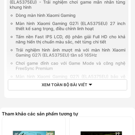
(ELA5375EU) - Trải nghiệm chơi game mãn nhãn từng
khung hình
Dòng màn hình Xiaomi Gaming
Màn hình Xiaomi Gaming G27i (ELA5375EU) 27 inch
thiết kế sang trọng, điều chỉnh linh hoạt
Tấm nền Fast IPS LCD, độ phân giải Full HD cho khả
năng hiển thị chuẩn màu sắc, nét từng chi tiết
Trải nghiệm hình ảnh mượt mà với màn hình Xiaomi
Gaming G27i (ELA5375EU) tần số 165Hz
Chơi game đỉnh cao với Game Mode và công nghệ
FreeSync Premium
Màn hình Xiaomi Gaming G27i (ELA5375EU) bảo vệ
mắt an toàn
XEM TOÀN BỘ BÀI VIẾT
Đa dạng cổng kết nối với các thiết bị linh hoạt
Thời điểm ra mắt của màn hình Xiaomi Gaming G27i
(ELA5375EU)
Giá bán của màn hình Xiaomi Gaming G27i (ELA5375EU)
Tham khảo các sản phẩm tương tự
So sánh màn hình Xiaomi Gaming G27i (ELA5375EU) và
màn hình Xiaomi A27i (ELA5345EU)
So sánh thiết kế 2 màn hình