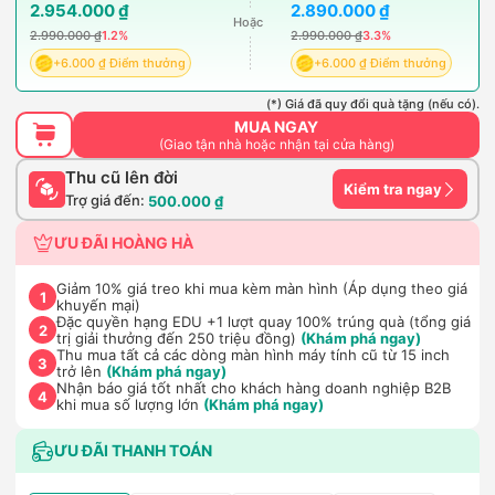
2.954.000 ₫
2.890.000 ₫
Hoặc
2.990.000 ₫
1.2%
2.990.000 ₫
3.3%
+6.000 ₫ Điểm thưởng
+6.000 ₫ Điểm thưởng
(*) Giá đã quy đổi quà tặng (nếu có).
MUA NGAY
(Giao tận nhà hoặc nhận tại cửa hàng)
Thu cũ lên đời
Kiểm tra ngay
Trợ giá đến:
500.000 ₫
ƯU ĐÃI HOÀNG HÀ
Giảm 10% giá treo khi mua kèm màn hình (Áp dụng theo giá
1
khuyến mại)
Đặc quyền hạng EDU +1 lượt quay 100% trúng quà (tổng giá
2
trị giải thưởng đến 250 triệu đồng)
(Khám phá ngay)
Thu mua tất cả các dòng màn hình máy tính cũ từ 15 inch
3
trở lên
(Khám phá ngay)
Nhận báo giá tốt nhất cho khách hàng doanh nghiệp B2B
4
khi mua số lượng lớn
(Khám phá ngay)
ƯU ĐÃI THANH TOÁN