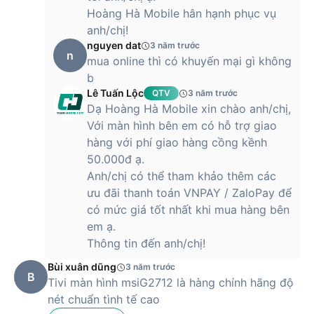
Hoàng Hà Mobile hân hạnh phục vụ
anh/chị!
nguyen dat
3 năm trước
n
mua online thì có khuyến mại gì không
b
Lê Tuấn Lộc
QTV
3 năm trước
Dạ Hoàng Hà Mobile xin chào anh/chị,
Với màn hình bên em có hỗ trợ giao
hàng với phí giao hàng cồng kềnh
50.000đ ạ.
Anh/chị có thể tham khảo thêm các
ưu đãi thanh toán VNPAY / ZaloPay để
có mức giá tốt nhất khi mua hàng bên
em ạ.
Thông tin đến anh/chị!
Bùi xuân dũng
3 năm trước
B
Tivi màn hình msiG2712 là hàng chính hãng độ
nét chuẩn tình tế cao