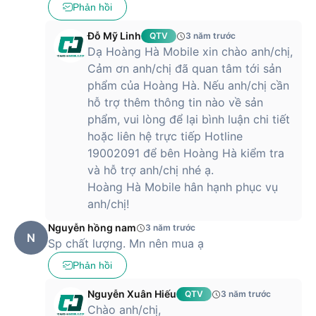
Phản hồi
Đỗ Mỹ Linh
QTV
3 năm trước
Dạ Hoàng Hà Mobile xin chào anh/chị,
Cảm ơn anh/chị đã quan tâm tới sản
phẩm của Hoàng Hà. Nếu anh/chị cần
hỗ trợ thêm thông tin nào về sản
phẩm, vui lòng để lại bình luận chi tiết
hoặc liên hệ trực tiếp Hotline
19002091 để bên Hoàng Hà kiểm tra
và hỗ trợ anh/chị nhé ạ.
Hoàng Hà Mobile hân hạnh phục vụ
anh/chị!
Nguyễn hồng nam
3 năm trước
N
Sp chất lượng. Mn nên mua ạ
Phản hồi
Nguyễn Xuân Hiếu
QTV
3 năm trước
Chào anh/chị,