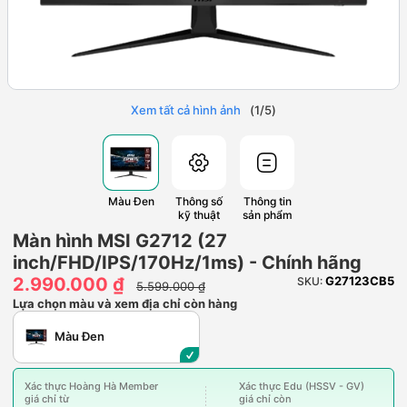
Xem tất cả hình ảnh
(
1
/
5
)
Màu Đen
Thông số
Thông tin
kỹ thuật
sản phẩm
Màn hình MSI G2712 (27
inch/FHD/IPS/170Hz/1ms) - Chính hãng
2.990.000 ₫
G27123CB5
SKU:
5.599.000 ₫
Lựa chọn màu và xem địa chỉ còn hàng
Màu Đen
Xác thực Hoàng Hà Member
Xác thực Edu (HSSV - GV)
giá chỉ từ
giá chỉ còn