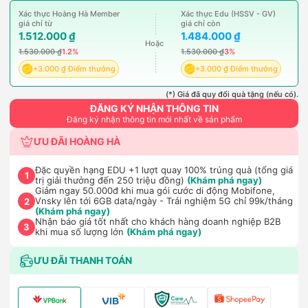
Xác thực Hoàng Hà Member
Xác thực Edu (HSSV - GV)
giá chỉ từ
giá chỉ còn
1.512.000 ₫
1.484.000 ₫
Hoặc
1.530.000 ₫
1.2%
1.530.000 ₫
3%
+3.000 ₫ Điểm thưởng
+3.000 ₫ Điểm thưởng
(*) Giá đã quy đổi quà tặng (nếu có).
ĐĂNG KÝ NHẬN THÔNG TIN
Đăng ký nhận thông tin mới nhất về sản phẩm
ƯU ĐÃI HOÀNG HÀ
Đặc quyền hạng EDU +1 lượt quay 100% trúng quà (tổng giá
1
trị giải thưởng đến 250 triệu đồng)
(Khám phá ngay)
Giảm ngay 50.000đ khi mua gói cước di động Mobifone,
Vnsky lên tới 6GB data/ngày - Trải nghiệm 5G chỉ 99k/tháng
2
(Khám phá ngay)
Nhận báo giá tốt nhất cho khách hàng doanh nghiệp B2B
3
khi mua số lượng lớn
(Khám phá ngay)
ƯU ĐÃI THANH TOÁN