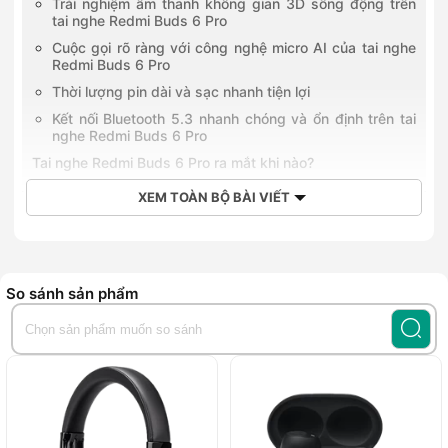
Trải nghiệm âm thanh không gian 3D sống động trên
tai nghe Redmi Buds 6 Pro
Cuộc gọi rõ ràng với công nghệ micro AI của tai nghe
Redmi Buds 6 Pro
Thời lượng pin dài và sạc nhanh tiện lợi
Kết nối Bluetooth 5.3 nhanh chóng và ổn định trên tai
nghe Redmi Buds 6 Pro
Tai nghe Redmi Buds 6 Pro ra mắt khi nào?
Tai nghe Redmi Buds 6 Pro có giá bao nhiêu?
XEM TOÀN BỘ BÀI VIẾT
Mua tai nghe Redmi Buds 6 Pro tại Hoàng Hà Mobile
Redmi Buds 6 Pro
là một trong những dòng
tai nghe
Bluetooth
mới nhất từ Xiaomi, mang đến sự kết hợp hoàn hảo
So sánh sản phẩm
giữa thiết kế tinh tế, công nghệ âm thanh hiện đại và thời
lượng pin ấn tượng. Với khả năng chống ồn Hybrid Active
hiện đại, chất lượng âm thanh chuẩn Hi-Res Audio, thời lượng
pin lên đến 36 giờ và khả năng kết nối mượt mà với
Bluetooth 5.3, Redmi Buds 6 Pro xứng đáng là lựa chọn hàng
đầu cho mọi nhu cầu từ giải trí đến công việc.