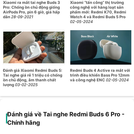
Xiaomi ra mắt tai nghe Buds 3
Xiaomi “tấn công” thị trường
nhỏ gọn, với kích thước 61.05 x 48.28 x 25.17 mm và trọng
Pro: Chống ồn chủ động giống
công nghệ với hàng loạt sản
lượng chỉ 46.5g. Thiết kế này giúp người dùng dễ dàng
AirPods Pro, pin 6 giờ, giá hấp
phẩm mới: Redmi K70, Redmi
mang theo trong túi áo hoặc túi xách mà không gây cảm giác
dẫn
28-09-2021
Watch 4 và Redmi Buds 5 Pro
02-05-2024
nặng nề, đảm bảo tính tiện lợi và linh hoạt trong mọi tình
huống sử dụng.
Chất lượng âm thanh đạt chuẩn Hi-Res Audio
vượt trội
Redmi Buds 6 Pro được thiết kế với công nghệ âm thanh hiện
Đánh giá Xiaomi Redmi Buds 5:
Redmi Buds 4 Active ra mắt với
Tai nghe giá rẻ 1 triệu có chống
trình điều khiển Bass Pro 12mm
đại, mang lại chất lượng âm thanh vượt trội, đáp ứng tiêu
ồn chủ động, âm thanh chất
và công nghệ ENC
02-05-2024
chuẩn Hi-Res Audio. Sản phẩm này tích hợp bộ ba điều khiển
lượng
03-02-2025
đồng trục, gồm màng loa 11mm với màng chắn titan và hai
loa tweeter gốm. Hệ thống này giúp tối ưu hóa âm trầm mạnh
mẽ, trong khi vẫn giữ được độ trong trẻo và chi tiết của âm
bổng.
Đánh giá về Tai nghe Redmi Buds 6 Pro -
Codec âm thanh LDAC được hỗ trợ, đảm bảo truyền tải âm
Chính hãng
thanh chất lượng cao với độ phân giải lên đến 990kbps, tái
hiện trọn vẹn các dải tần âm thanh. Điều này không chỉ mang