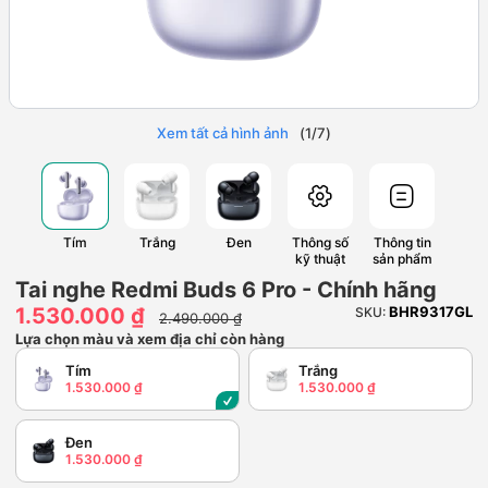
Xem tất cả hình ảnh
(
1
/
7
)
Tím
Trắng
Đen
Thông số
Thông tin
kỹ thuật
sản phẩm
Tai nghe Redmi Buds 6 Pro - Chính hãng
1.530.000 ₫
BHR9317GL
SKU:
2.490.000 ₫
Lựa chọn màu và xem địa chỉ còn hàng
Tím
Trắng
1.530.000 ₫
1.530.000 ₫
Đen
1.530.000 ₫