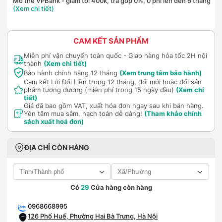
Mở thẻ VPBank - giảm tới 400k, trả góp 0%, 0 phí lên đến 6 tháng
(Xem chi tiết)
CAM KẾT SẢN PHẨM
Miễn phí vận chuyển toàn quốc - Giao hàng hỏa tốc 2H nội
thành
(Xem chi tiết)
Bảo hành chính hãng 12 tháng
(Xem trung tâm bảo hành)
Cam kết Lỗi Đổi Liền trong 12 tháng, đổi mới hoặc đổi sản
phẩm tương đương (miễn phí trong 15 ngày đầu)
(Xem chi
tiết)
Giá đã bao gồm VAT, xuất hóa đơn ngay sau khi bán hàng.
Yên tâm mua sắm, hạch toán dễ dàng!
(Tham khảo chính
sách xuất hoá đơn)
ĐỊA CHỈ CÒN HÀNG
Có
29
Cửa hàng còn hàng
0968668995
126 Phố Huế, Phường Hai Bà Trưng, Hà Nội