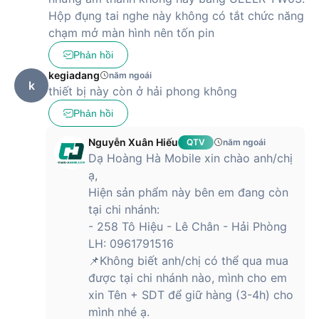
minh.
Hộp đụng tai nghe này không có tắt chức năng
Hiển thị trực quan thời lượng pin còn lại của tai nghe.
chạm mở màn hình nên tốn pin
Giao diện cảm ứng nhạy, dễ dàng thao tác.
Thiết kế sang trọng, hiện đại, phù hợp với mọi phong
Phản hồi
cách.
kegiadang
năm ngoái
k
Với hộp sạc hi-tech, việc quản lý pin và sử dụng tai nghe trở
thiết bị này còn ở hải phong không
nên tiện lợi hơn bao giờ hết.
Phản hồi
Thời lượng pin 24 giờ – Nghe nhạc cả ngày
Nguyễn Xuân Hiếu
QTV
năm ngoái
không lo gián đoạn
Dạ Hoàng Hà Mobile xin chào anh/chị
Stargo Hero được trang bị viên pin dung lượng lớn, giúp bạn
ạ,
sử dụng cả ngày dài mà không cần lo lắng về pin.
Hiện sản phẩm này bên em đang còn
tại chi nhánh:
6 giờ sử dụng liên tục chỉ với một lần sạc đầy.
24 giờ sử dụng với hộp sạc đi kèm.
- 258 Tô Hiệu - Lê Chân - Hải Phòng
Sạc nhanh – Chỉ cần 10 phút sạc cho 1.5 giờ nghe
LH: 0961791516
nhạc.
📌Không biết anh/chị có thể qua mua
Dù bạn đang đi làm, du lịch hay tập luyện, Stargo Hero luôn
được tại chi nhánh nào, mình cho em
đồng hành, giúp bạn tận hưởng âm nhạc không gián đoạn.
xin Tên + SDT để giữ hàng (3-4h) cho
mình nhé ạ.
Tích hợp nhiều tính năng thông minh – Trải