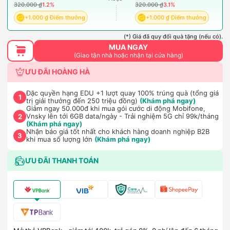
320.000 ₫
1.2%
320.000 ₫
3.1%
+1.000 ₫ Điểm thưởng
+1.000 ₫ Điểm thưởng
(*) Giá đã quy đổi quà tặng (nếu có).
MUA NGAY
(Giao tận nhà hoặc nhận tại cửa hàng)
ƯU ĐÃI HOÀNG HÀ
Đặc quyền hạng EDU +1 lượt quay 100% trúng quà (tổng giá
1
trị giải thưởng đến 250 triệu đồng)
(Khám phá ngay)
Giảm ngay 50.000đ khi mua gói cước di động Mobifone,
Vnsky lên tới 6GB data/ngày - Trải nghiệm 5G chỉ 99k/tháng
2
(Khám phá ngay)
Nhận báo giá tốt nhất cho khách hàng doanh nghiệp B2B
3
khi mua số lượng lớn
(Khám phá ngay)
ƯU ĐÃI THANH TOÁN