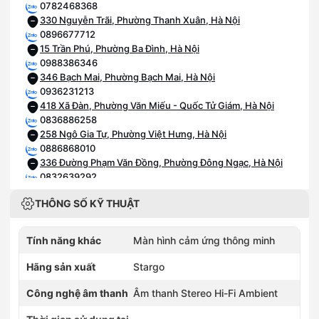
0782468368
330 Nguyễn Trãi, Phường Thanh Xuân, Hà Nội
0896677712
15 Trần Phú, Phường Ba Đình, Hà Nội
0988386346
346 Bạch Mai, Phường Bạch Mai, Hà Nội
0936231213
418 Xã Đàn, Phường Văn Miếu - Quốc Tử Giám, Hà Nội
0836886258
258 Ngô Gia Tự, Phường Việt Hưng, Hà Nội
0886868010
336 Đường Phạm Văn Đồng, Phường Đông Ngạc, Hà Nội
0832639292
392 Trương Định, Phường Tương Mai, Hà Nội
THÔNG SỐ KỸ THUẬT
0828252255
1060 Đường 3/2, Phường Phú Thọ, Hồ Chí Minh
0966356215
Tính năng khác
Màn hình cảm ứng thông minh
Số 215 Lê Văn Việt, Phường Tăng Nhơn Phú, Hồ Chí Minh
0826802255
Hãng sản xuất
Stargo
243 Bạch Đằng, Phường Gia Định, Hồ Chí Minh
0908572255
Công nghệ âm thanh
Âm thanh Stereo Hi-Fi Ambient
272 Đại Lộ Bình Dương, Phường Phú Lợi, Hồ Chí Minh