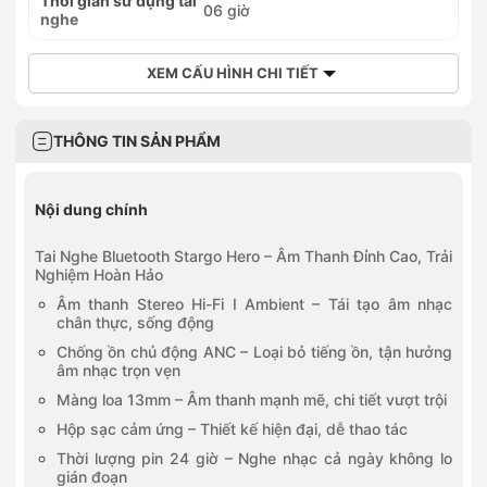
Thời gian sử dụng tai
0902840419
06 giờ
nghe
27M Nguyễn Ảnh Thủ, Phường Trung Mỹ Tây, Hồ Chí Minh
0838302255
347 Hoàng Văn Thụ, Phường Tân Sơn Hòa, Hồ Chí Minh
XEM CẤU HÌNH CHI TIẾT
0787395397
425 Lê Trọng Tấn, Phường Tân Sơn Nhì, Hồ Chí Minh
0705572574
THÔNG TIN SẢN PHẨM
572-574 Tỉnh Lộ 10, Phường Bình Trị Đông, Hồ Chí Minh
0352024770
672–674 Lê Hồng Phong, Phường Vườn Lài, Hồ Chí Minh
Nội dung chính
0768663665
736 Hậu Giang, Phường Phú Lâm, Hồ Chí Minh
Tai Nghe Bluetooth Stargo Hero – Âm Thanh Đỉnh Cao, Trải
0908892255
Nghiệm Hoàn Hảo
91 Ba Cu, Phường Vũng Tàu, Hồ Chí Minh
Âm thanh Stereo Hi-Fi I Ambient – Tái tạo âm nhạc
0909898384
chân thực, sống động
Số 127 Tô Ngọc Vân, Phường Thủ Đức, Hồ Chí Minh
0898899170
Chống ồn chủ động ANC – Loại bỏ tiếng ồn, tận hưởng
âm nhạc trọn vẹn
Số 454 Nguyễn Oanh, Phường An Nhơn, Hồ Chí Minh
0902050148
Màng loa 13mm – Âm thanh mạnh mẽ, chi tiết vượt trội
148 Nguyễn Trung Trực, Phường Rạch Giá, An Giang
Hộp sạc cảm ứng – Thiết kế hiện đại, dễ thao tác
0782588383
07–09 Phan Bội Châu, Phường Buôn Ma Thuột, Đắk Lắk
Thời lượng pin 24 giờ – Nghe nhạc cả ngày không lo
gián đoạn
0896238383