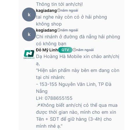
Thông tin tới anh/chị!
nghiệm hiện đại, tiện lợi
kagiadang
năm ngoái
k
Stargo Hero không chỉ là một chiếc tai nghe không dây thông
tai nghe này còn có ở hải phòng
thường mà còn được trang bị hàng loạt tính năng thông
không shop
minh:
kegiadang
năm ngoái
k
Chi nhánh ở đường đà nẵng hải phòng
Chống ồn ANC – Giảm tiếng ồn môi trường, nâng cao
trải nghiệm nghe.
có không bạn
Xuyên âm (Transparency Mode) – Nghe âm thanh xung
Đỗ Mỹ Linh
QTV
năm ngoái
quanh khi cần thiết.
Dạ Hoàng Hà Mobile xin chào anh/chị
Điều khiển giọng nói – Dễ dàng gọi trợ lý ảo mà không
cần chạm vào điện thoại.
ạ,
Tích hợp micro đàm thoại – Đàm thoại rõ ràng, không bị
"Hiện sản phẩm này bên em đang còn
nhiễu âm.
tại chi nhánh:
Cảm ứng trên case – Điều khiển nhanh chóng ngay
trên hộp sạc.
- 153-155 Nguyễn Văn Linh, TP Đà
Nẵng
Với các tính năng tiên tiến, Stargo Hero mang lại sự tiện lợi tối
đa, giúp bạn điều khiển âm thanh theo cách riêng của mình.
LH: 0788655155
📌Không biết anh/chị có thể qua mua
Tai nghe Bluetooth Stargo Hero – Lựa chọn hoàn hảo cho
được thời gian nào, mình cho em xin
những ai yêu thích âm nhạc chất lượng cao, công nghệ hiện
Tên + SDT để giữ hàng (3-4h) cho
đại và sự tiện lợi tối ưu. Mua ngay hôm nay để trải nghiệm
mình nhé ạ."
âm thanh đỉnh cao!