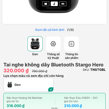
Xem tất cả hình ảnh
(
1
/
8
)
Đen
Thông số
Thông tin
kỹ thuật
sản phẩm
Tai nghe không dây Bluetooth Stargo Hero
320.000 ₫
TNSTGBL
SKU:
790.000 ₫
Lựa chọn màu và xem địa chỉ còn hàng
Đen
Xác thực Hoàng Hà Member
Xác thực Edu (HSSV - GV)
giá chỉ từ
giá chỉ còn
316.000 ₫
310.000 ₫
Hoặc