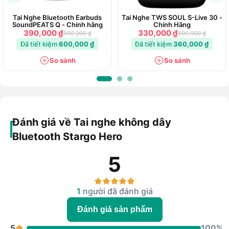
nhịp trống rõ ràng.
Âm mid trong trẻo, tái tạo giọng hát và nhạc cụ một
Tai Nghe Bluetooth Earbuds
Tai Nghe TWS SOUL S-Live 30 -
cách trung thực.
SoundPEATS Q - Chính hãng
Chính Hãng
390,000 ₫
330,000 ₫
Âm treble sắc nét, không chói tai, hoàn hảo cho mọi
990,000 ₫
690,000 ₫
thể loại nhạc.
Đã tiết kiệm
600,000 ₫
Đã tiết kiệm
360,000 ₫
Dù bạn đang nghe nhạc, xem phim hay đàm thoại, Stargo
So sánh
So sánh
Hero đều mang đến chất âm cân bằng, tinh tế, giúp bạn
thưởng thức âm thanh một cách trọn vẹn nhất.
Chống ồn chủ động ANC – Loại bỏ tiếng ồn, tận
hưởng âm nhạc trọn vẹn
Đánh giá về Tai nghe không dây
Với công nghệ chống ồn chủ động ANC, tai nghe Stargo Hero
Bluetooth Stargo Hero
giúp bạn loại bỏ tối đa tạp âm từ môi trường xung quanh.
5
Giảm thiểu tiếng ồn từ xe cộ, công trường, quán cà phê
hay văn phòng.
Tạo không gian yên tĩnh, giúp bạn tập trung khi làm
việc hoặc thư giãn.
1
người đã đánh giá
Chế độ Xuyên âm (Transparency Mode) cho phép
nghe âm thanh bên ngoài khi cần.
Đánh giá sản phẩm
Dù bạn đang trên đường, trong phòng họp hay tập trung học
5
100%