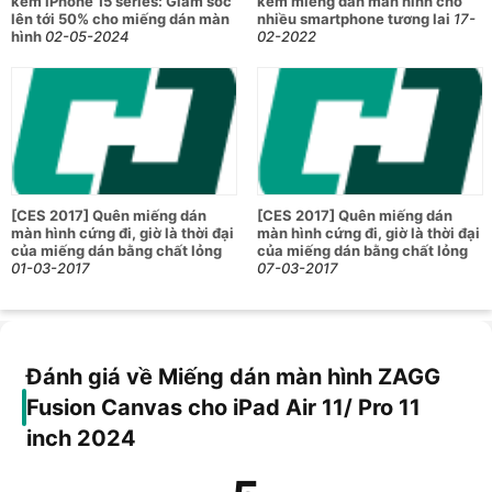
kèm iPhone 15 series: Giảm sốc
kèm miếng dán màn hình cho
hình. Miếng dán ZAGG Fusion Canvas cho iPad 2024 series
lên tới 50% cho miếng dán màn
nhiều smartphone tương lai
17-
được làm bằng polyme dẻo giúp hấp thụ chấn động và phân
hình
02-05-2024
02-2022
tán lực tác động, từ đó bảo vệ tối ưu hạn chế trầy xước màn
hình.
Bề mặt miếng dán tương tự giấy, hỗ trợ viết - vẽ tuyệt vời
trên iPad
[CES 2017] Quên miếng dán
[CES 2017] Quên miếng dán
Miếng dán màn hình ZAGG Fusion Canvas cho iPad 2024
màn hình cứng đi, giờ là thời đại
màn hình cứng đi, giờ là thời đại
series với thiết kế bảo vệ hoàn hảo, mô phỏng kết cấu giấy,
của miếng dán bằng chất lỏng
của miếng dán bằng chất lỏng
rất thích hợp cho những bạn thường xuyên viết, vẽ trên iPad
01-03-2017
07-03-2017
để học tập và làm việc.
Cải thiện hiệu suất của bút cảm ứng giúp bạn thao tác trên
Đánh giá về Miếng dán màn hình ZAGG
iPad nhanh hơn
Fusion Canvas cho iPad Air 11/ Pro 11
Với thiết kế bề mặt mờ, miếng dán màn hình ZAGG Fusion
inch 2024
Canvas chống ma sát giúp việc sử dụng bút cảm ứng không
bị trơn trượt trên màn hình, nhờ vậy bạn có thể làm việc hiệu