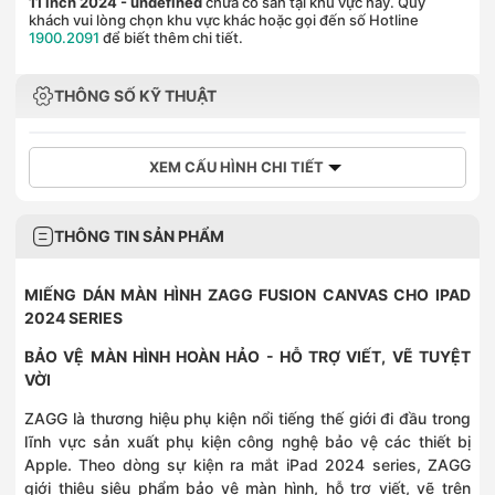
11 inch 2024
- undefined
chưa có sẵn tại khu vực này. Quý
khách vui lòng chọn khu vực khác hoặc gọi đến số Hotline
1900.2091
để biết thêm chi tiết.
THÔNG SỐ KỸ THUẬT
XEM CẤU HÌNH CHI TIẾT
THÔNG TIN SẢN PHẨM
MIẾNG DÁN MÀN HÌNH ZAGG FUSION CANVAS CHO IPAD
2024 SERIES
BẢO VỆ MÀN HÌNH HOÀN HẢO - HỖ TRỢ VIẾT, VẼ TUYỆT
VỜI
ZAGG là thương hiệu phụ kiện nổi tiếng thế giới đi đầu trong
lĩnh vực sản xuất phụ kiện công nghệ bảo vệ các thiết bị
Apple. Theo dòng sự kiện ra mắt iPad 2024 series, ZAGG
giới thiệu siêu phẩm bảo vệ màn hình, hỗ trợ viết, vẽ trên