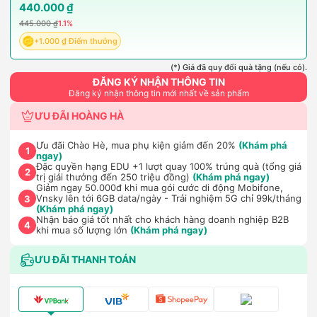
440.000 ₫
445.000 ₫
1.1%
+1.000 ₫ Điểm thưởng
(*) Giá đã quy đổi quà tặng (nếu có).
ĐĂNG KÝ NHẬN THÔNG TIN
Đăng ký nhận thông tin mới nhất về sản phẩm
ƯU ĐÃI HOÀNG HÀ
Ưu đãi Chào Hè, mua phụ kiện giảm đến 20%
(Khám phá
1
ngay)
Đặc quyền hạng EDU +1 lượt quay 100% trúng quà (tổng giá
2
trị giải thưởng đến 250 triệu đồng)
(Khám phá ngay)
Giảm ngay 50.000đ khi mua gói cước di động Mobifone,
Vnsky lên tới 6GB data/ngày - Trải nghiệm 5G chỉ 99k/tháng
3
(Khám phá ngay)
Nhận báo giá tốt nhất cho khách hàng doanh nghiệp B2B
4
khi mua số lượng lớn
(Khám phá ngay)
ƯU ĐÃI THANH TOÁN