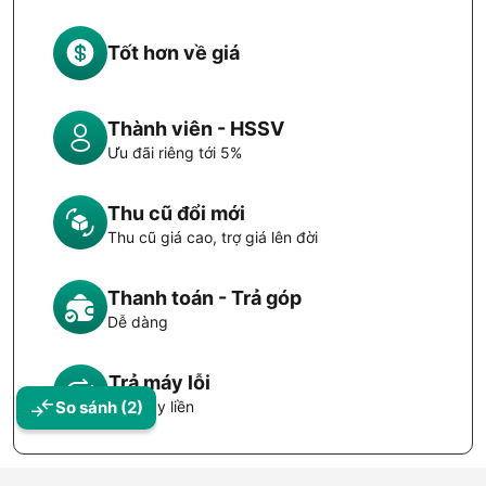
Tốt hơn về giá
Thành viên - HSSV
Ưu đãi riêng tới 5%
Thu cũ đổi mới
Thu cũ giá cao, trợ giá lên đời
Thanh toán - Trả góp
Dễ dàng
Trả máy lỗi
Đổi máy liền
So sánh
(2)