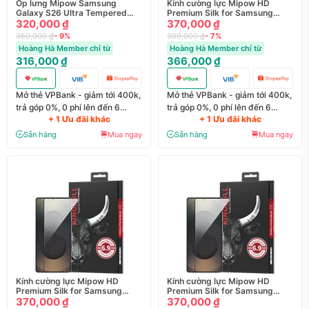
Ốp lưng Mipow Samsung
Kính cường lực Mipow HD
Galaxy S26 Ultra Tempered
Premium Silk for Samsung
Transparent PS26
320,000 ₫
Galaxy S26 BJS26
370,000 ₫
350,000 ₫
- 9%
399,000 ₫
- 7%
Hoàng Hà Member chỉ từ
Hoàng Hà Member chỉ từ
316,000 ₫
366,000 ₫
Mở thẻ VPBank - giảm tới 400k,
Mở thẻ VPBank - giảm tới 400k,
trả góp 0%, 0 phí lên đến 6
trả góp 0%, 0 phí lên đến 6
+ 1 Ưu đãi khác
+ 1 Ưu đãi khác
tháng
tháng
Sẵn hàng
Mua ngay
Sẵn hàng
Mua ngay
Kính cường lực Mipow HD
Kính cường lực Mipow HD
Premium Silk for Samsung
Premium Silk for Samsung
Galaxy S26 Plus BJS26
370,000 ₫
Galaxy S26 Ultra BJS26
370,000 ₫