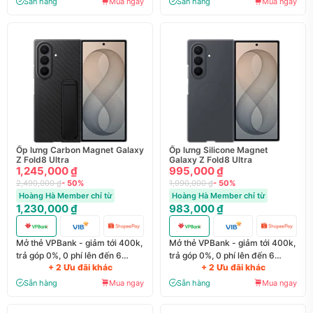
Sẵn hàng
Mua ngay
Sẵn hàng
Mua ngay
Ốp lưng Carbon Magnet Galaxy
Ốp lưng Silicone Magnet
Z Fold8 Ultra
Galaxy Z Fold8 Ultra
1,245,000 ₫
995,000 ₫
2,490,000 ₫
- 50%
1,990,000 ₫
- 50%
Hoàng Hà Member chỉ từ
Hoàng Hà Member chỉ từ
1,230,000 ₫
983,000 ₫
Mở thẻ VPBank - giảm tới 400k,
Mở thẻ VPBank - giảm tới 400k,
trả góp 0%, 0 phí lên đến 6
trả góp 0%, 0 phí lên đến 6
+ 2 Ưu đãi khác
+ 2 Ưu đãi khác
tháng
tháng
Sẵn hàng
Mua ngay
Sẵn hàng
Mua ngay