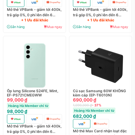
Mở thẻ VPBank - giảm tới 400k,
Mở thẻ VPBank - giảm tới 400k,
trả góp 0%, 0 phí lên đến 6
trả góp 0%, 0 phí lên đến 6
+ 1 Ưu đãi khác
+ 1 Ưu đãi khác
tháng
tháng
Sẵn hàng
Mua ngay
Sẵn hàng
Mua ngay
Ốp lưng Silicone S24FE, Mint,
Củ sạc Samsung 60W KHÔNG
EF-PS721CMEGWW
kèm cáp (EP-T6010N)
99,000 ₫
690,000 ₫
1,090,000 ₫
- 37%
Hoàng Hà Member chỉ từ
98,000 ₫
Hoàng Hà Member chỉ từ
682,000 ₫
Mở thẻ VPBank - giảm tới 400k,
Mở thẻ Max Card nhận loạt đặc
trả góp 0%, 0 phí lên đến 6