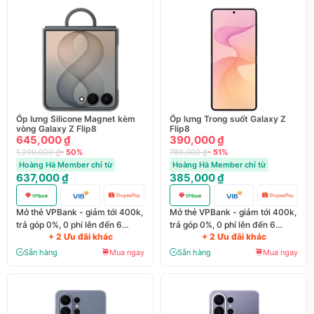
Ốp lưng Silicone Magnet kèm
Ốp lưng Trong suốt Galaxy Z
vòng Galaxy Z Flip8
Flip8
645,000 ₫
390,000 ₫
1,290,000 ₫
- 50%
789,000 ₫
- 51%
Hoàng Hà Member chỉ từ
Hoàng Hà Member chỉ từ
637,000 ₫
385,000 ₫
Mở thẻ VPBank - giảm tới 400k,
Mở thẻ VPBank - giảm tới 400k,
trả góp 0%, 0 phí lên đến 6
trả góp 0%, 0 phí lên đến 6
+ 2 Ưu đãi khác
+ 2 Ưu đãi khác
tháng
tháng
Sẵn hàng
Mua ngay
Sẵn hàng
Mua ngay