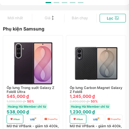
Mới nhất
Giá
Bán chạy
Lọc
Phụ kiện Samsung
Ốp lưng Trong suốt Galaxy Z
Ốp lưng Carbon Magnet Galaxy
Fold8 Ultra
Z Fold8
545,000 ₫
1,245,000 ₫
1,090,000 ₫
- 50%
2,490,000 ₫
- 50%
Hoàng Hà Member chỉ từ
Hoàng Hà Member chỉ từ
538,000 ₫
1,230,000 ₫
Mở thẻ VPBank - giảm tới 400k,
Mở thẻ VPBank - giảm tới 400k,