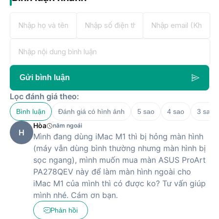
Tấm nền
IPS LED
Góc nhìn (H/V)
178 độ
16.7 triệu màu
Dải màu: 100% Rec. 709, 100%
sRGB
Khả năng hiển thị
Đạt chứng nhận Calman Verified
màu sắc
về khả năng mang lại độ chính
Gửi bình luận
xác màu sắc (độ chính xác màu
Delta E < 2)
Lọc đánh giá theo:
Màn hình chống lóa
Bình luận
Đánh giá có hình ảnh
5 sao
4 sao
3 sao
Công nghệ Adaptive-Sync
Hòa
năm ngoái
(48~75Hz)
H
Công nghệ ASUS Eye Care: Công
Mình đang dùng iMac M1 thì bị hỏng màn hình
nghệ Ánh sáng xanh cực thấp
(máy vẫn dùng bình thường nhưng màn hình bị
Ultra-Low Blue Light (được TÜV
sọc ngang), mình muốn mua màn ASUS ProArt
chứng nhận), Công nghệ Chống
Tính năng đặc
nhấp nháy Flicker-Free của ASUS
PA278QEV này để làm màn hình ngoài cho
biệt
(được TÜV chứng nhận)
iMac M1 của mình thì có được ko? Tư vấn giúp
ProArt Preset giúp điều chỉnh
gam màu nhanh
mình nhé. Cám ơn bạn.
ProArt Palette cho phép trải
nghiệm tùy chọn chỉnh sửa
Phản hồi
Thang ảo ASUS QuickFit Virtual