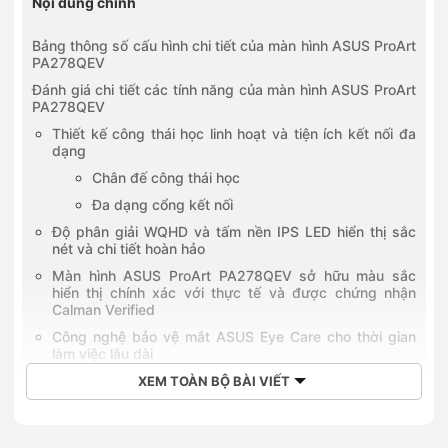
Nội dung chính
Bảng thông số cấu hình chi tiết của màn hình ASUS ProArt
PA278QEV
Đánh giá chi tiết các tính năng của màn hình ASUS ProArt
PA278QEV
Thiết kế công thái học linh hoạt và tiện ích kết nối đa
dạng
Chân đế công thái học
Đa dạng cổng kết nối
Độ phân giải WQHD và tấm nền IPS LED hiển thị sắc
nét và chi tiết hoàn hảo
Màn hình ASUS ProArt PA278QEV sở hữu màu sắc
hiển thị chính xác với thực tế và được chứng nhận
Calman Verified
Công nghệ bảo vệ mắt ASUS Eye Care cho thời gian
làm việc lâu dài
Công nghệ Adaptive-Sync mang đến trải nghiệm sử
XEM TOÀN BỘ BÀI VIẾT
dụng mượt mà trên màn hình ASUS ProArt PA278QEV
Tính năng ProArt Preset và ProArt Palette giúp tối ưu
hóa quy trình sáng tạo