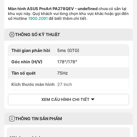
Màn hình ASUS ProArt PA278QEV
- undefined
chưa có sẵn tại
khu vực này. Quý khách vui lòng chọn khu vực khác hoặc gọi đến
số Hotline
1900.2091
để biết thêm chi tiết.
THÔNG SỐ KỸ THUẬT
Thời gian phản hồi
5ms (GTG)
Góc nhìn (H/V)
178°/178°
Tần số quét
75Hz
Kích thước màn hình
27 inch
XEM CẤU HÌNH CHI TIẾT
THÔNG TIN SẢN PHẨM