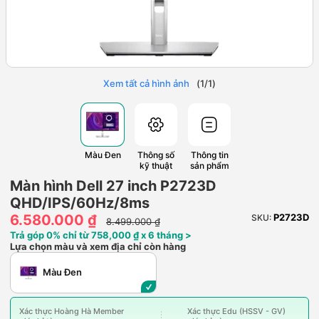
Xem tất cả hình ảnh
(
1
/
1
)
Màu Đen
Thông số
Thông tin
kỹ thuật
sản phẩm
Màn hình Dell 27 inch P2723D
QHD/IPS/60Hz/8ms
6.580.000 ₫
P2723D
SKU:
8.499.000 ₫
Trả góp 0% chỉ từ 758,000 ₫ x 6 tháng >
Lựa chọn màu và xem địa chỉ còn hàng
Màu Đen
Xác thực Hoàng Hà Member
Xác thực Edu (HSSV - GV)