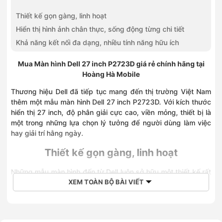
Thiết kế gọn gàng, linh hoạt
Hiển thị hình ảnh chân thực, sống động từng chi tiết
Khả năng kết nối đa dạng, nhiều tính năng hữu ích
Mua Màn hình Dell 27 inch P2723D giá rẻ chính hãng tại
Hoàng Hà Mobile
Thương hiệu Dell đã tiếp tục mang đến thị trường Việt Nam
thêm một mẫu màn hình Dell 27 inch P2723D. Với kích thước
hiển thị 27 inch, độ phân giải cực cao, viền mỏng, thiết bị là
một trong những lựa chọn lý tưởng để người dùng làm việc
hay giải trí hằng ngày.
Thiết kế gọn gàng, linh hoạt
Những mẫu màn hình đến từ Dell luôn sở hữu một thiết kế rất
XEM TOÀN BỘ BÀI VIẾT
đơn giản nhưng lại tạo nên điểm nhấn nhận diện thương hiệu.
Kiểu dáng bên ngoài của thiết bị mang phong cách khá
vuông vức, được phủ một lớp đen nhám lên toàn bộ kết hợp
với chân đế màu bạc tạo bắt mắt.