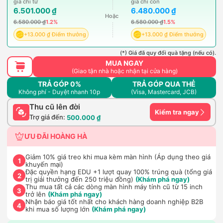
giá chỉ từ
giá chỉ còn
6.501.000 ₫
6.480.000 ₫
Hoặc
6.580.000 ₫
1.2%
6.580.000 ₫
1.5%
+13.000 ₫ Điểm thưởng
+13.000 ₫ Điểm thưởng
(*) Giá đã quy đổi quà tặng (nếu có).
MUA NGAY
(Giao tận nhà hoặc nhận tại cửa hàng)
TRẢ GÓP 0%
TRẢ GÓP QUA THẺ
Không phí - Duyệt nhanh 10p
(Visa, Mastercard, JCB)
Thu cũ lên đời
Kiểm tra ngay
Trợ giá đến:
500.000 ₫
ƯU ĐÃI HOÀNG HÀ
Giảm 10% giá treo khi mua kèm màn hình (Áp dụng theo giá
1
khuyến mại)
Đặc quyền hạng EDU +1 lượt quay 100% trúng quà (tổng giá
2
trị giải thưởng đến 250 triệu đồng)
(Khám phá ngay)
Thu mua tất cả các dòng màn hình máy tính cũ từ 15 inch
3
trở lên
(Khám phá ngay)
Nhận báo giá tốt nhất cho khách hàng doanh nghiệp B2B
4
khi mua số lượng lớn
(Khám phá ngay)