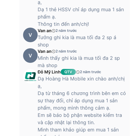
ạ,
Dạ 1 thẻ HSSV chỉ áp dụng mua 1 sản
phẩm ạ.
Thông tin đến anh/chị!
Van an
2 năm trước
V
Tưởng ghi kia là mua tối đa 2 sp á
shop
Van an
2 năm trước
V
Mình thấy ghi kia là mua tối đa 2 sp
mà shop
Đỗ Mỹ Linh
QTV
2 năm trước
Dạ Hoàng Hà Mobile xin chào anh/chị
ạ,
Dạ từ tháng 6 chương trình bên em có
sự thay đổi, chỉ áp dụng mua 1 sản
phẩm, mong mình thông cảm ạ.
Em sẽ báo bộ phận website kiểm tra
và cập nhật lại thông tin.
Mình tham khảo giúp em mua 1 sản