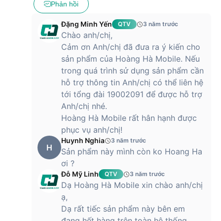
Phản hồi
Đặng Minh Yến
QTV
3 năm trước
Chào anh/chị,
Cảm ơn Anh/chị đã đưa ra ý kiến cho
sản phẩm của Hoàng Hà Mobile. Nếu
trong quá trình sử dụng sản phẩm cần
hỗ trợ thông tin Anh/chị có thể liên hệ
tới tổng đài 19002091 để được hỗ trợ
Anh/chị nhé.
Hoàng Hà Mobile rất hân hạnh được
phục vụ anh/chị!
Huynh Nghia
3 năm trước
H
Sản phẩm này mình còn ko Hoang Ha
ơi ?
Đỗ Mỹ Linh
QTV
3 năm trước
Dạ Hoàng Hà Mobile xin chào anh/chị
ạ,
Dạ rất tiếc sản phẩm này bên em
đang hết hàng trên toàn hệ thống.