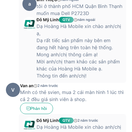
a
tôi ở thành phố HCM Quận Bình Thạnh
muốn mua Dell P2723D
Đỗ Mỹ Linh
QTV
năm ngoái
Dạ Hoàng Hà Mobile xin chào anh/chị
ạ,
Dạ rất tiếc sản phẩm này bên em
đang hết hàng trên toàn hệ thống.
Mong anh/chị thông cảm ạ!
Mời anh/chị tham khảo các sản phẩm
khác của Hoàng Hà Mobile ạ.
Thông tin đến anh/chị!
Van an
2 năm trước
V
Mình có thẻ svien, mua 2 cái màn hình 1 lúc thì
cả 2 đều giá sinh viên à shop.
Phản hồi
Đỗ Mỹ Linh
QTV
2 năm trước
Dạ Hoàng Hà Mobile xin chào anh/chị