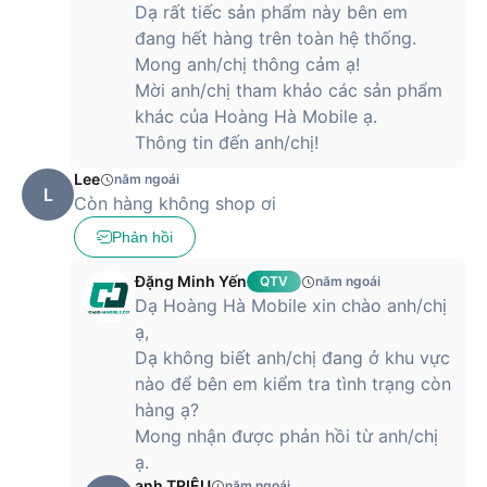
click đặt hàng để được giao hàng tận tay hoàn toàn miễn phí.
Dạ rất tiếc sản phẩm này bên em
đang hết hàng trên toàn hệ thống.
Mong anh/chị thông cảm ạ!
Mời anh/chị tham khảo các sản phẩm
khác của Hoàng Hà Mobile ạ.
Thông tin đến anh/chị!
Lee
năm ngoái
L
Còn hàng không shop ơi
Phản hồi
Đặng Minh Yến
QTV
năm ngoái
Dạ Hoàng Hà Mobile xin chào anh/chị
ạ,
Dạ không biết anh/chị đang ở khu vực
nào để bên em kiểm tra tình trạng còn
hàng ạ?
Mong nhận được phản hồi từ anh/chị
ạ.
anh TRIỆU
năm ngoái