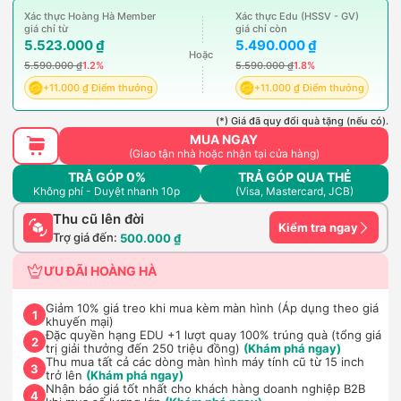
Xác thực Hoàng Hà Member
Xác thực Edu (HSSV - GV)
giá chỉ từ
giá chỉ còn
5.523.000 ₫
5.490.000 ₫
Hoặc
5.590.000 ₫
1.2%
5.590.000 ₫
1.8%
+11.000 ₫ Điểm thưởng
+11.000 ₫ Điểm thưởng
(*) Giá đã quy đổi quà tặng (nếu có).
MUA NGAY
(Giao tận nhà hoặc nhận tại cửa hàng)
TRẢ GÓP 0%
TRẢ GÓP QUA THẺ
Không phí - Duyệt nhanh 10p
(Visa, Mastercard, JCB)
Thu cũ lên đời
Kiểm tra ngay
Trợ giá đến:
500.000 ₫
ƯU ĐÃI HOÀNG HÀ
Giảm 10% giá treo khi mua kèm màn hình (Áp dụng theo giá
1
khuyến mại)
Đặc quyền hạng EDU +1 lượt quay 100% trúng quà (tổng giá
2
trị giải thưởng đến 250 triệu đồng)
(Khám phá ngay)
Thu mua tất cả các dòng màn hình máy tính cũ từ 15 inch
3
trở lên
(Khám phá ngay)
Nhận báo giá tốt nhất cho khách hàng doanh nghiệp B2B
4