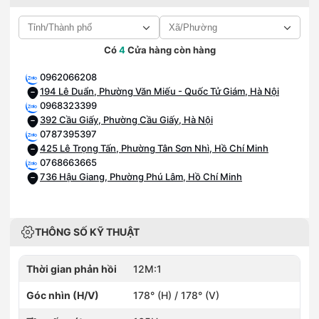
Có
4
Cửa hàng còn hàng
0962066208
194 Lê Duẩn, Phường Văn Miếu - Quốc Tử Giám, Hà Nội
0968323399
392 Cầu Giấy, Phường Cầu Giấy, Hà Nội
0787395397
425 Lê Trọng Tấn, Phường Tân Sơn Nhì, Hồ Chí Minh
0768663665
736 Hậu Giang, Phường Phú Lâm, Hồ Chí Minh
THÔNG SỐ KỸ THUẬT
Thời gian phản hồi
12M:1
Góc nhìn (H/V)
178° (H) / 178° (V)