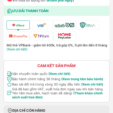
khi mua số lượng lớn
(Khám phá ngay)
ƯU ĐÃI THANH TOÁN
Mở thẻ VPBank - giảm tới 400k, trả góp 0%, 0 phí lên đến 6 tháng
(Xem chi tiết)
CAM KẾT SẢN PHẨM
Vận chuyển toàn quốc
(Xem chi tiết)
Bảo hành chính hãng 36 tháng
(Xem trung tâm bảo hành)
Bao xài đổi trả trong vòng 30 ngày đầu tiên
(Xem chi tiết)
Giá đã bao gồm VAT, xuất hóa đơn ngay sau khi bán hàng.
Yên tâm mua sắm, hạch toán dễ dàng!
(Tham khảo chính
sách xuất hoá đơn)
ĐỊA CHỈ CÒN HÀNG