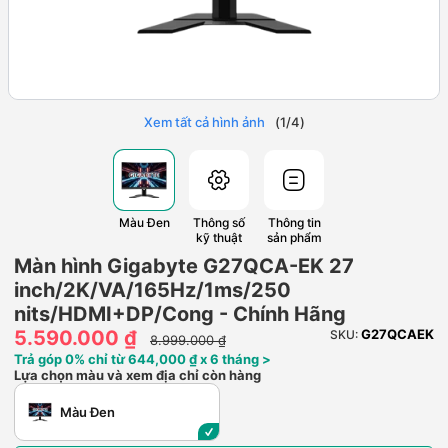
Xem tất cả hình ảnh
(
1
/
4
)
Màu Đen
Thông số
Thông tin
kỹ thuật
sản phẩm
Màn hình Gigabyte G27QCA-EK 27
inch/2K/VA/165Hz/1ms/250
nits/HDMI+DP/Cong - Chính Hãng
5.590.000 ₫
G27QCAEK
SKU:
8.999.000 ₫
Trả góp 0% chỉ từ 644,000 ₫ x 6 tháng >
Lựa chọn màu và xem địa chỉ còn hàng
Màu Đen