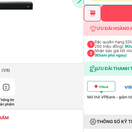
ƯU ĐÃI HOÀNG 
Đặc quyền hạng EDU 
1
250 triệu đồng)
(Kh
Nhận báo giá tốt nh
2
(Khám phá ngay)
ƯU ĐÃI THANH 
(
1
/
6
)
Mở thẻ VPBank - giảm tới
Thông tin
sản phẩm
PHẨM
THÔNG SỐ KỸ 