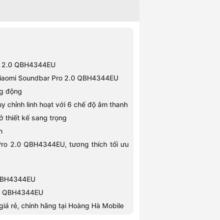
Pro 2.0 QBH4344EU
h Xiaomi Soundbar Pro 2.0 QBH4344EU
ng động
 chỉnh linh hoạt với 6 chế độ âm thanh
 thiết kế sang trọng
n
Pro 2.0 QBH4344EU, tương thích tối ưu
0 QBH4344EU
2.0 QBH4344EU
iá rẻ, chính hãng tại Hoàng Hà Mobile