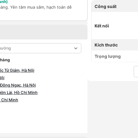
ành)
Công suất
hàng. Yên tâm mua sắm, hạch toán dễ
Kết nối
Kích thước
Trọng lượng
 hàng
c Tử Giám, Hà Nội
Nội
Đông Ngạc, Hà Nội
n Lài, Hồ Chí Minh
 Chí Minh