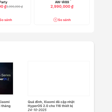
Party
AW-W89
00 ₫
2,990,000 ₫
2,990,000 ₫
So sánh
So sánh
Xiaomi
Quá đỉnh, Xiaomi đã cập nhật
i tháng
HyperOS 2.0 cho 116 thiết bị
24-10-2025