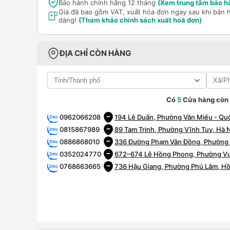
Bảo hành chính hãng 12 tháng
(Xem trung tâm bảo h
Giá đã bao gồm VAT, xuất hóa đơn ngay sau khi bán 
dàng!
(Tham khảo chính sách xuất hoá đơn)
ĐỊA CHỈ CÒN HÀNG
Có
5
Cửa hàng còn
0962066208
194 Lê Duẩn, Phường Văn Miếu - Quố
0815867989
89 Tam Trinh, Phường Vĩnh Tuy, Hà 
0886868010
336 Đường Phạm Văn Đồng, Phường 
0352024770
672–674 Lê Hồng Phong, Phường Vườ
0768663665
736 Hậu Giang, Phường Phú Lâm, Hồ