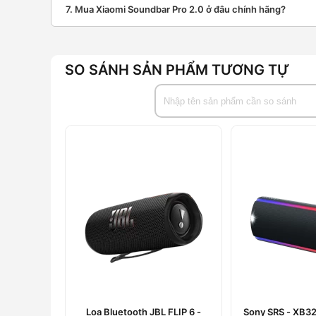
7. Mua Xiaomi Soundbar Pro 2.0 ở đâu chính hãng?
Thông số kỹ thuật của loa thanh
QBH4344EU
SO SÁNH SẢN PHẨM TƯƠNG TỰ
Danh mục
Thông số
Công suất
84W
Loại loa
Soundbar
Công nghệ âm thanh
Dolby Audio
Cấu tạo
2 loa mid-bass2 
Kết nối
BluetoothCoaxial 
Kích thước
840mm × 87mm 
Trọng lượng
2300±50g
Chất liệu
Kim loại
Phụ kiện đi kèm
Cáp nguồnSách H
Loa Bluetooth JBL FLIP 6 -
Sony SRS - XB32