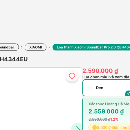
Soundbar
XIAOMI
Loa thanh Xiaomi Soundbar Pro 2.0 QBH4
QBH4344EU
2.590.000 ₫
Lựa chọn màu và xem địa
Đen
Xác thực Hoàng Hà Mem
2.559.000 ₫
2.590.000 ₫
1.2%
5.000 ₫ Điểm thư