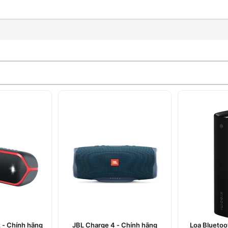
 Xiaomi Soundbar Pro 2.0
tweeter
inputOptical inputHDMI (ARC)
× 60mm
DSDCáp HDMIGiá treo
 - Chính hãng
JBL Charge 4 - Chính hãng
Loa Bluetoo