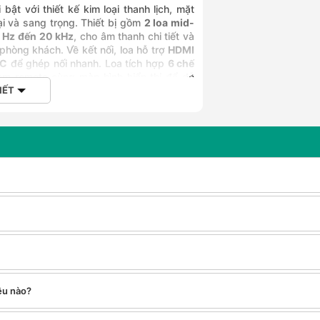
 bật với thiết kế kim loại thanh lịch, mặt
ại và sang trọng. Thiết bị gồm
2 loa mid-
 Hz đến 20 kHz
, cho âm thanh chi tiết và
 phòng khách. Về kết nối, loa hỗ trợ
HDMI
FC
để ghép nối nhanh. Loa tích hợp
6 chế
m remote cùng màn hình hiển thị để dễ
IẾT
-bass và 2 tweeter để tái hiện âm thanh
 tới âm cao một cách chi tiết.
đầy phòng khách với âm thanh ấn tượng.
al và Bluetooth, giúp tương thích đa dạng
 chỉ bằng cách chạm điện thoại (Android
ệu nào?
ht, news, standard).