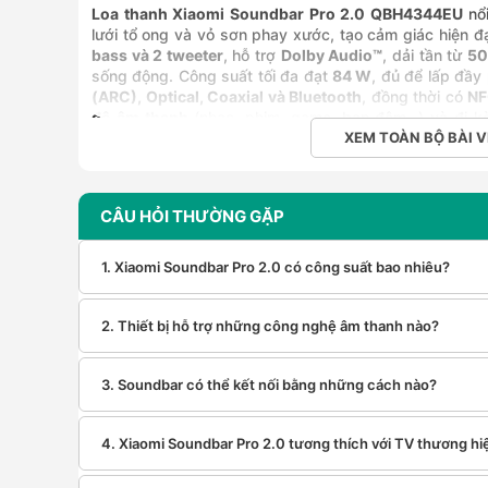
Loa thanh Xiaomi Soundbar Pro 2.0 QBH4344EU
nổi
lưới tổ ong và vỏ sơn phay xước, tạo cảm giác hiện đ
bass và 2 tweeter
, hỗ trợ
Dolby Audio™
, dải tần từ
50
sống động. Công suất tối đa đạt
84 W
, đủ để lấp đầy
(ARC), Optical, Coaxial và Bluetooth
, đồng thời có
N
độ âm thanh
(nhạc, phim, game, ban đêm…) và đi kè
theo dõi trạng thái kết nối và thay đổi chế độ.
XEM TOÀN BỘ BÀI V
Đặc điểm nổi bật:
Hỗ trợ Dolby Audio™ kết hợp hệ thống 2 loa mid
CÂU HỎI THƯỜNG GẶP
đầy đủ, sống động.
Dải tần rộng 50Hz - 20kHz, giúp xử lý từ âm trầm
1. Xiaomi Soundbar Pro 2.0 có công suất bao nhiêu?
Công suất cực đại lên tới 84W, đủ mạnh để lấp 
2. Thiết bị hỗ trợ những công nghệ âm thanh nào?
Kết nối linh hoạt qua HDMI (ARC), Optical, Coaxi
thiết bị giải trí.
3. Soundbar có thể kết nối bằng những cách nào?
Tích hợp NFC để ghép nối Bluetooth nhanh chóng
8.1 trở lên).
4. Xiaomi Soundbar Pro 2.0 tương thích với TV thương hi
Hỗ trợ 6 chế độ âm thanh (music, film, game, nig