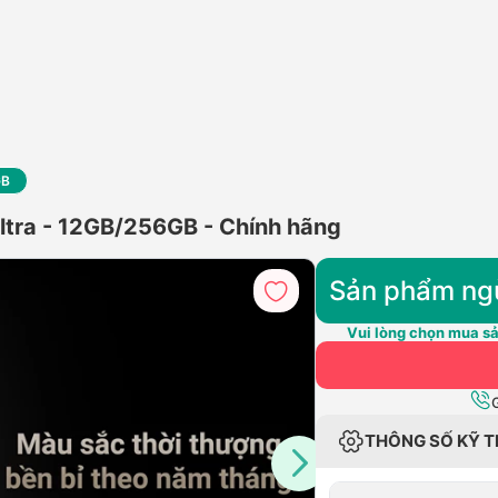
GB
ltra - 12GB/256GB - Chính hãng
Sản phẩm ng
Vui lòng chọn mua sả
THÔNG SỐ KỸ 