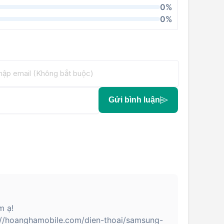
0%
0%
Gửi bình luận
m ạ!
://hoanghamobile.com/dien-thoai/samsung-