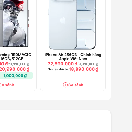
Gaming REDMAGIC
iPhone Air 256GB - Chính hãng
 16GB/512GB
Apple Việt Nam
00 ₫
22,890,000 ₫
23,990,000 ₫
31,990,000 ₫
20,990,000 ₫
18,890,000 ₫
Giá lên đời từ:
ệm
1,000,000 ₫
So sánh
So sánh