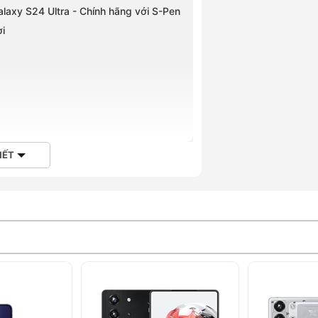
Galaxy S24 Ultra - Chính hãng với S-Pen
ợi
IẾT
tra - Chính hãng và Samsung Galaxy S23
 mắt khi nào?
 giá bán bao nhiêu?
ng tại Hoàng Hà Mobile