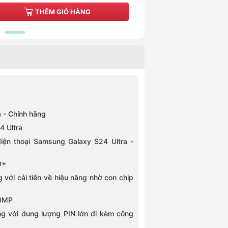
THÊM GIỎ HÀNG
THÊM GI
a - Chính hãng
4 Ultra
điện thoại Samsung Galaxy S24 Ultra -
D+
 với cải tiến về hiệu năng nhờ con chip
00MP
ng với dung lượng PIN lớn đi kèm công