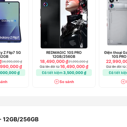
sở hữu màn hình
6.8 inch
với
độ phân
AMOLED 2X
. Đáng chú ý, S24 Ultra được
nh mẽ, hỗ trợ nhu cầu hiệu suất cao và
điện thoại này có thể sẽ có
camera
 góc siêu rộng 12MP
. Pin của thiết bị
ng Galaxy S24 Ultra - Chính
y Z Flip7 5G
REDMAGIC 10S PRO
Điện thoại 
12GB
12GB/256GB
10S PRO
thành lựa chọn hấp dẫn trong phân khúc
₫
18,490,000 ₫
22,990,0
34,990,000 ₫
21,990,000 ₫
màn hình, hiệu suất, camera và thời lượng
,990,000 ₫
16,490,000 ₫
Giá lên đời từ:
Giá lên đời từ:
,000,000 ₫
Đã tiết kiệm
3,500,000 ₫
Đã tiết ki
alaxy S24 Ultra
sánh
So sánh
ic AMOLED 2X, 120Hz
- 12GB/256GB