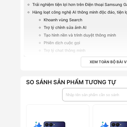
Trải nghiệm tiện lợi hơn trên Điện thoại Samsung 
Hàng loạt công nghệ AI thông minh độc đáo, tiện l
Khoanh vùng Search
Trợ lý chỉnh sửa ảnh AI
Tạo hình nền và trình duyệt thông minh
Phiên dịch cuộc gọi
Trợ lý chat thông minh
Android Auto
XEM TOÀN BỘ BÀI V
Trợ lý Note
Trợ lý ghi âm
Tăng cường khả năng bảo mật
SO SÁNH SẢN PHẨM TƯƠNG TỰ
So sánh chi tiết Điện thoại Samsung Galaxy S24 Ul
Ultra
Điện thoại Samsung Galaxy S24 Ultra - Chính hãng ra
Điện thoại Samsung Galaxy S24 Ultra - Chính hãng có
Mua Điện thoại Samsung Galaxy S24 Ultra - Chính hã