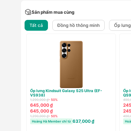
Sản phẩm mua cùng
Tất cả
Đồng hồ thông minh
Ốp lưng
ra (EF-
Củ sạc Samsung 45W không kèm cáp (EP-
Củ 
T4511N)
1,170
870,000 ₫
- 32%
790
590,000 ₫
790
590,000 ₫
1,170
870,000 ₫
- 32%
Hoà
₫
583,000 ₫
Hoàng Hà Member chỉ từ