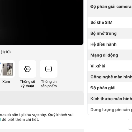
Độ phân giải camera
Số khe SIM
Bộ nhớ trong
Hệ điều hành
(
1
/
10
)
Mạng di động
Vi xử lý
Công nghệ màn hìn
Xám
Thông số
Thông tin
kỹ thuật
sản phẩm
Độ phân giải
Kích thước màn hìn
Dung lượng pin sản
ưa có sẵn tại khu vực này. Quý khách vui
1
để biết thêm chi tiết.