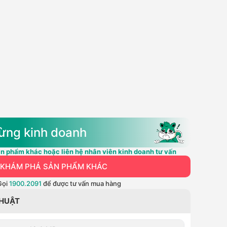
ừng kinh doanh
n phẩm khác hoặc liên hệ nhân viên kinh doanh tư vấn
KHÁM PHÁ SẢN PHẨM KHÁC
Gọi
1900.2091
để được tư vấn mua hàng
THUẬT