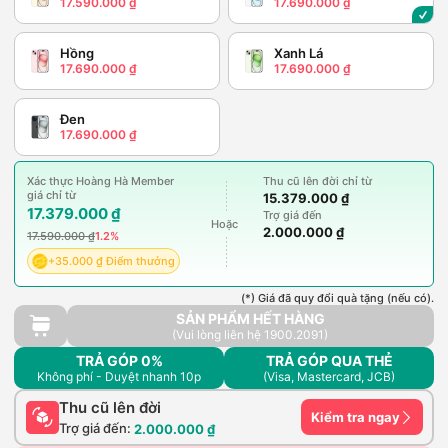
17.590.000 ₫
17.690.000 ₫
Hồng
Xanh Lá
17.690.000 ₫
17.690.000 ₫
Đen
17.690.000 ₫
Xác thực Hoàng Hà Member
Thu cũ lên đời chỉ từ
giá chỉ từ
15.379.000 ₫
17.379.000 ₫
Trợ giá đến
Hoặc
2.000.000 ₫
17.590.000 ₫
1.2%
+35.000 ₫ Điểm thưởng
(*) Giá đã quy đổi quà tặng (nếu có).
SẢN PHẨM HẾT HÀNG
(Vui lòng liên hệ 1900.2091)
TRẢ GÓP 0%
TRẢ GÓP QUA THẺ
Không phí - Duyệt nhanh 10p
(Visa, Mastercard, JCB)
Thu cũ lên đời
Kiểm tra ngay
Trợ giá đến:
2.000.000 ₫