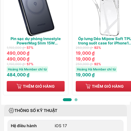
Pin sạc dự phòng Innostyle
Ốp lưng Dẻo Mipow Soft TP
PowerMag Slim 15W
trong suốt case for iPhone1
(WIRELESS) PD/QC3.0 20W
Plus
1,150,000 ₫
- 57%
250,000 ₫
- 92%
10000m
490,000 ₫
19,000 ₫
490,000 ₫
19,000 ₫
1,150,000 ₫
- 57%
250,000 ₫
- 92%
Hoàng Hà Member chỉ từ
Hoàng Hà Member chỉ từ
484,000 ₫
19,000 ₫
THÊM GIỎ HÀNG
THÊM GIỎ HÀNG
THÔNG SỐ KỸ THUẬT
Hệ điều hành
iOS 17