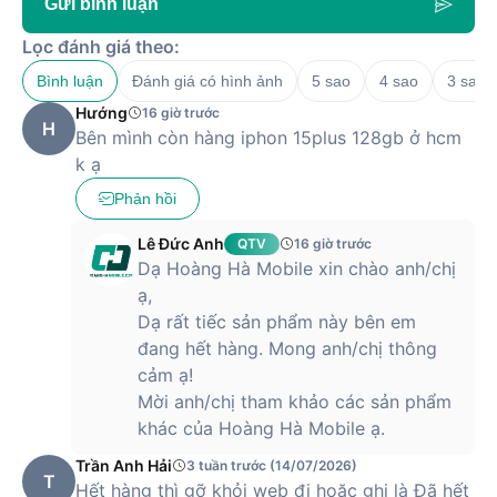
Gửi bình luận
Trả góp 0%,
iPhone
thu cũ đổi
15 Plus
~31.000.000
Liên hệ
Lọc đánh giá theo:
mới, bảo hành
512GB
12 tháng
Bình luận
Đánh giá có hình ảnh
5 sao
4 sao
3 sao
Hướng
16 giờ trước
Lưu ý:
Giá thực tế có thể thay đổi tuỳ chương trình khuyến
H
Bên mình còn hàng iphon 15plus 128gb ở hcm
mãi và thời điểm đặt hàng. Vui lòng liên hệ để được tư vấn
k ạ
bảng giá iPhone
tốt nhất.
Phản hồi
Trả góp 0% qua thẻ tín dụng hoặc công ty tài chính.
Chương trình thu cũ đổi mới - hỗ trợ định giá máy cũ
Lê Đức Anh
QTV
16 giờ trước
nhanh chóng.
Dạ Hoàng Hà Mobile xin chào anh/chị
ạ,
Quà tặng phụ kiện chính hãng khi đặt hàng sớm.
Dạ rất tiếc sản phẩm này bên em
Sản phẩm bảo hành chính hãng Apple 12 tháng, 1 đổi 1
đang hết hàng. Mong anh/chị thông
trong 30 ngày đầu với lỗi phần cứng.
cảm ạ!
Mời anh/chị tham khảo các sản phẩm
Miễn phí vận chuyển toàn quốc, giao nhanh nội thành
khác của Hoàng Hà Mobile ạ.
2H.
Trần Anh Hải
3 tuần trước (14/07/2026)
Xuất hóa đơn VAT đầy đủ.
T
Hết hàng thì gỡ khỏi web đi hoặc ghi là Đã hết