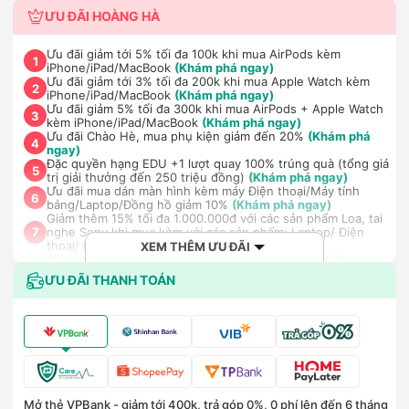
ƯU ĐÃI HOÀNG HÀ
Ưu đãi giảm tới 5% tối đa 100k khi mua AirPods kèm
1
iPhone/iPad/MacBook
(Khám phá ngay)
Ưu đãi giảm tới 3% tối đa 200k khi mua Apple Watch kèm
2
iPhone/iPad/MacBook
(Khám phá ngay)
Ưu đãi giảm 5% tối đa 300k khi mua AirPods + Apple Watch
3
kèm iPhone/iPad/MacBook
(Khám phá ngay)
Ưu đãi Chào Hè, mua phụ kiện giảm đến 20%
(Khám phá
4
ngay)
Đặc quyền hạng EDU +1 lượt quay 100% trúng quà (tổng giá
5
trị giải thưởng đến 250 triệu đồng)
(Khám phá ngay)
Ưu đãi mua dán màn hình kèm máy Điện thoại/Máy tính
6
bảng/Laptop/Đồng hồ giảm 10%
(Khám phá ngay)
Giảm thêm 15% tối đa 1.000.000đ với các sản phẩm Loa, tai
nghe Sony khi mua kèm với các sản phẩm: Laptop/ Điện
7
thoại/ Đồng hồ thông minh
(Khám phá ngay)
XEM THÊM ƯU ĐÃI
Giảm ngay 50.000đ khi mua gói cước di động Mobifone,
Vnsky lên tới 6GB data/ngày - Trải nghiệm 5G chỉ 99k/tháng
8
ƯU ĐÃI THANH TOÁN
(Khám phá ngay)
Nhận báo giá tốt nhất cho khách hàng doanh nghiệp B2B
9
khi mua số lượng lớn
(Khám phá ngay)
Mở thẻ VPBank - giảm tới 400k, trả góp 0%, 0 phí lên đến 6 tháng