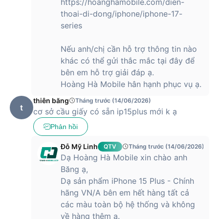
https://hoanghamobile.com/dien-
thoai-di-dong/iphone/iphone-17-
Độ phân giải: 2796 x 1290 pixel (~460 ppi), hỗ trợ dải
màu rộng P3, HDR10, Dolby Vision.
series
Độ sáng tối đa: 2000 nits (ngoài trời), 1600 nits HDR –
Nếu anh/chị cần hỗ trợ thông tin nào
cao nhất dòng iPhone phổ thông.
khác có thể gửi thắc mắc tại đây để
Bảo vệ: Kính Ceramic Shield độc quyền của Apple,
bên em hỗ trợ giải đáp ạ.
chống trầy xước gấp 4 lần kính thường.
Hoàng Hà Mobile hân hạnh phục vụ ạ.
Tần số quét: 60Hz, tối ưu tốt cho đa số nhu cầu, tăng
thiên băng
Tháng trước (14/06/2026)
thời lượng pin.
t
cơ sở cầu giấy có sẵn ip15plus mới k ạ
Kích thước lớn, tối ưu trải nghiệm thị giác
Phản hồi
iPhone 15 Plus sở hữu màn hình OLED kích thước 6,7 inch,
Đỗ Mỹ Linh
QTV
Tháng trước (14/06/2026)
thuộc nhóm smartphone sở hữu diện tích hiển thị lớn nhất
Dạ Hoàng Hà Mobile xin chào anh
trên thị trường. Với tấm nền Super Retina XDR, khả năng tái
Băng ạ,
hiện màu sắc, độ sâu và độ tương phản đạt đến mức xuất
Dạ sản phẩm iPhone 15 Plus - Chính
sắc, đáp ứng hoàn hảo cho các nhu cầu giải trí như xem
hãng VN/A bên em hết hàng tất cả
phim, chơi game đồ họa cao, hay làm việc đa nhiệm.
các màu toàn bộ hệ thống và không
về hàng thêm ạ.