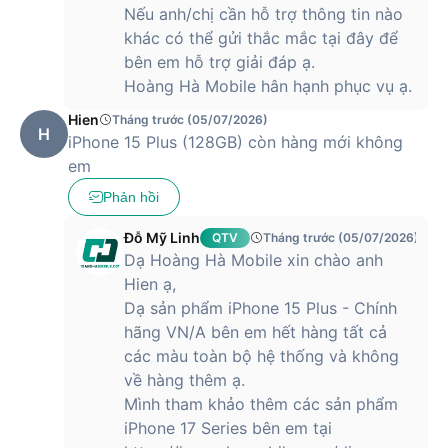
Nếu anh/chị cần hỗ trợ thông tin nào
Mặt lưng kính pha màu mới áp dụng công nghệ khắc laser
khác có thể gửi thắc mắc tại đây để
hiện đại, giúp chuyển đổi sắc thái theo góc nhìn và ánh sáng.
bên em hỗ trợ giải đáp ạ.
Điều này không chỉ nâng tầm vẻ đẹp thẩm mỹ mà còn góp
phần tăng độ bền, hạn chế trầy xước và bám vân tay.
Hoàng Hà Mobile hân hạnh phục vụ ạ.
Vật liệu tái chế và bảo vệ môi trường
Hien
Tháng trước (05/07/2026)
H
iPhone 15 Plus (128GB) còn hàng mới không
Apple là một trong những thương hiệu công nghệ tiên phong
em
về phát triển bền vững. iPhone 15 Plus sử dụng khung nhôm
Phản hồi
tái chế tới 75%, bảng mạch chủ làm từ 100% đồng tái chế, và
pin sử dụng hoàn toàn coban tái chế. Việc lựa chọn vật liệu
Đỗ Mỹ Linh
QTV
Tháng trước (05/07/2026)
thân thiện môi trường không chỉ giúp giảm lượng khí thải
Dạ Hoàng Hà Mobile xin chào anh
carbon mà còn góp phần xây dựng một hệ sinh thái công
Hien ạ,
nghệ xanh, bền vững cho tương lai.
Dạ sản phẩm iPhone 15 Plus - Chính
Màn Hình Super Retina XDR OLED & Dynamic
hãng VN/A bên em hết hàng tất cả
Island
các màu toàn bộ hệ thống và không
về hàng thêm ạ.
iPhone 15 Plus sở hữu màn hình Dynamic Island với các
Mình tham khảo thêm các sản phẩm
đặc điểm bao gồm:
iPhone 17 Series bên em tại
Kích thước: 6,7 inch, tỷ lệ 19.5:9, viền siêu mỏng.