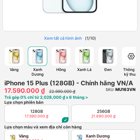
Xem tất cả hình ảnh
(
1
/
10
)
Vàng
Xanh
Hồng
Xanh Lá
Đen
Thông số
Dương
kỹ thuật
iPhone 15 Plus (128GB) - Chính hãng VN/A
17.590.000 ₫
MU163VN
SKU:
22.990.000 ₫
Trả góp 0% chỉ từ 2,028,000 ₫ x 6 tháng >
Lựa chọn phiên bản
128GB
256GB
17.590.000 ₫
21.690.000 ₫
Lựa chọn màu và xem địa chỉ còn hàng
Vàng
Xanh Dương