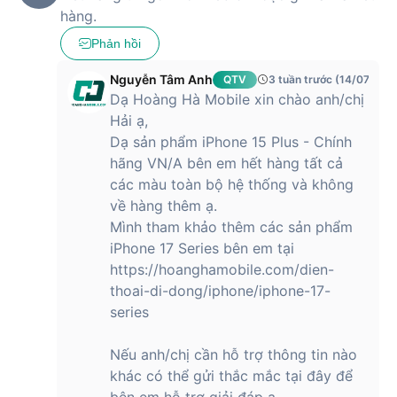
Các Tùy Chọn Màu Sắc iPhone 15 Plus
hàng.
Phản hồi
Màu sắc
Mô tả
Nguyễn Tâm Anh
QTV
3 tuần trước (14/07/202
Thanh lịch, phù hợp với mọi đối tượng sử
Đen (Black)
dụng.
Dạ Hoàng Hà Mobile xin chào anh/chị
Hải ạ,
Xanh dương
Trẻ trung, tạo điểm nhấn nổi bật cho cá
Dạ sản phẩm iPhone 15 Plus - Chính
(Blue)
tính hiện đại.
hãng VN/A bên em hết hàng tất cả
Xanh lá
Phong cách tự nhiên, gần gũi với xu
các màu toàn bộ hệ thống và không
(Green)
hướng thân thiện môi trường.
về hàng thêm ạ.
Vàng
Tươi sáng, rực rỡ, phù hợp với người
Mình tham khảo thêm các sản phẩm
(Yellow)
dùng yêu thích sự nổi bật.
iPhone 17 Series bên em tại
Dịu dàng, dành cho người dùng thích
https://hoanghamobile.com/dien-
Hồng (Pink)
phong cách nhẹ nhàng, trẻ trung.
thoai-di-dong/iphone/iphone-17-
series
Việc đa dạng hóa màu sắc giúp người dùng có nhiều lựa
Nếu anh/chị cần hỗ trợ thông tin nào
chọn phù hợp với cá tính và phong cách riêng. Mặt kính pha
khác có thể gửi thắc mắc tại đây để
màu mới không chỉ đẹp mắt mà còn hạn chế bám vân tay,
bên em hỗ trợ giải đáp ạ.