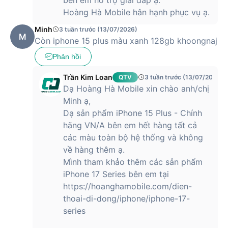
giữ cho thiết bị luôn sạch sẽ và sáng bóng.
Hoàng Hà Mobile hân hạnh phục vụ ạ.
Đánh Giá Chi Tiết Thiết Kế Và Màn Hình
Minh
3 tuần trước (13/07/2026)
iPhone 15 Plus
M
Còn iphone 15 plus màu xanh 128gb khoongnaj
iPhone 15 Plus sở hữu thiết kế bo cong mềm mại, mặt lưng
Phản hồi
kính pha màu và khung nhôm tái chế, thân thiện với môi
trường và tạo cảm giác cầm nắm chắc chắn, dễ chịu.
Trần Kim Loan
QTV
3 tuần trước (13/07/2026)
Dạ Hoàng Hà Mobile xin chào anh/chị
Thiết kế bo cong, sang trọng thân thiện môi
Minh ạ,
trường
Dạ sản phẩm iPhone 15 Plus - Chính
hãng VN/A bên em hết hàng tất cả
iPhone 15 Plus tiếp tục duy trì ngôn ngữ thiết kế vuông vức
các màu toàn bộ hệ thống và không
hiện đại nhưng được tinh chỉnh với các cạnh bo cong nhẹ
nhàng hơn. Điều này mang lại cảm giác cầm nắm dễ chịu,
về hàng thêm ạ.
phù hợp với những người thường xuyên sử dụng điện thoại
Mình tham khảo thêm các sản phẩm
trong thời gian dài – một điểm đặc biệt hữu ích đối với người
iPhone 17 Series bên em tại
dùng màn hình lớn.
https://hoanghamobile.com/dien-
thoai-di-dong/iphone/iphone-17-
Mặt lưng kính pha màu mới hoàn hảo
series