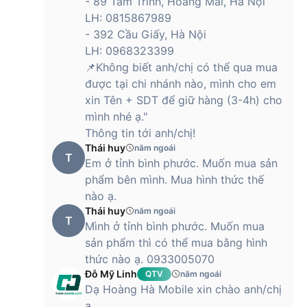
- 89 Tam Trinh, Hoàng Mai, Hà Nội
LH: 0815867989
- 392 Cầu Giấy, Hà Nội
LH: 0968323399
📌Không biết anh/chị có thể qua mua
được tại chi nhánh nào, mình cho em
xin Tên + SDT để giữ hàng (3-4h) cho
mình nhé ạ."
Thông tin tới anh/chị!
Thái huy
năm ngoái
T
Em ở tỉnh bình phước. Muốn mua sản
phẩm bên mình. Mua hình thức thế
nào ạ.
Thái huy
năm ngoái
T
Mình ở tỉnh bình phước. Muốn mua
sản phẩm thì có thể mua bằng hình
thức nào ạ. 0933005070
Đỗ Mỹ Linh
QTV
năm ngoái
Dạ Hoàng Hà Mobile xin chào anh/chị
ạ,