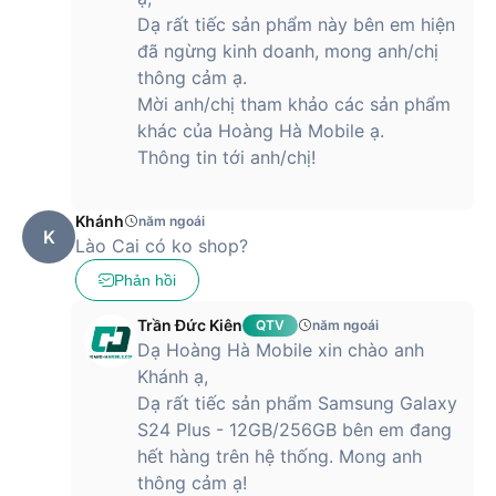
Chiếc S24 Plus có giá niêm yết tại thời điểm ra mắt, tại hệ
Dạ rất tiếc sản phẩm này bên em hiện
thống Hoàng Hà Mobile với mức giá gần 27 triệu đồng cho
đã ngừng kinh doanh, mong anh/chị
phiên bản 12GB/256GB và hơn 30 triệu đồng cho phiên bản
thông cảm ạ.
12GB/512GB cho 4 lựa chọn màu sắc: Vàng, Đen, Tím, Xám.
Mời anh/chị tham khảo các sản phẩm
Đi kèm với đó là loạt ưu đãi hấp dẫn khi mua hàng (Giá có thể
khác của Hoàng Hà Mobile ạ.
thay đổi theo từng thời điểm).
Thông tin tới anh/chị!
Mua Điện thoại Samsung Galaxy S24 Plus
Khánh
năm ngoái
K
- Chính hãng tại Hoàng Hà Mobile
Lào Cai có ko shop?
Phản hồi
Sự kiện ra mắt của Samsung Galaxy S24 Plus đã và đang
thu hút sự chú ý của nhiều người, đặc biệt là giới yêu công
Trần Đức Kiên
QTV
năm ngoái
nghệ trên toàn cầu. Vậy bạn có muốn “rinh” ngay mẫu
Dạ Hoàng Hà Mobile xin chào anh
smartphone thế hệ mới này từ Samsung? Hãy đến với
Hoàng
Khánh ạ,
Hà Mobile
để trải nghiệm và mua sản phẩm với giá tốt nhất
Dạ rất tiếc sản phẩm Samsung Galaxy
nhé!
S24 Plus - 12GB/256GB bên em đang
hết hàng trên hệ thống. Mong anh
thông cảm ạ!