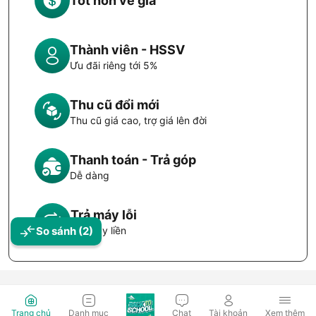
Tốt hơn về giá
Thành viên - HSSV
Ưu đãi riêng tới 5%
Thu cũ đổi mới
Thu cũ giá cao, trợ giá lên đời
Thanh toán - Trả góp
Dễ dàng
Trả máy lỗi
Đổi máy liền
So sánh
(2)
Trang chủ
Danh mục
Chat
Tài khoản
Xem thêm