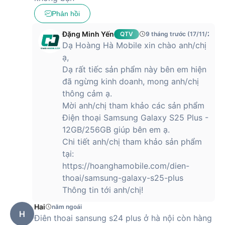
Phản hồi
Về pin, Galaxy S24 Plus được cho là sẽ có dung lượng pin
lên đến 4.900 mAh, đủ sức hỗ trợ người dùng trong việc
Đặng Minh Yến
QTV
9 tháng trước (17/11/2025)
chơi game, lướt web hay sử dụng các ứng dụng khác suốt
Dạ Hoàng Hà Mobile xin chào anh/chị
cả ngày. Đây là một dung lượng PIN lớn, thiết thực cho người
ạ,
dùng luôn cần thiết bị sẵn sàng mọi lúc.
Dạ rất tiếc sản phẩm này bên em hiện
đã ngừng kinh doanh, mong anh/chị
Samsung Galaxy S24 Plus với cụm camera
chất lượng lên đến 50MP
thông cảm ạ.
Mời anh/chị tham khảo các sản phẩm
Camera chính của điện thoại Samsung Galaxy S24 Plus -
Điện thoại Samsung Galaxy S25 Plus -
Chính hãng có thể có độ phân giải lên đến 50MP, mang đến
12GB/256GB giúp bên em ạ.
khả năng chụp ảnh sắc nét và chi tiết, giúp người dùng ghi
Chi tiết anh/chị tham khảo sản phẩm
lại từng khoảnh khắc đáng nhớ với độ chân thực cao. Đèn
tại:
flash tích hợp trên thiết bị cũng sẽ hỗ trợ tốt trong việc chụp
https://hoanghamobile.com/dien-
ảnh trong điều kiện thiếu sáng, giúp tạo ra những bức ảnh
lung linh và rõ ràng hơn ngay cả trong bóng tối.
thoai/samsung-galaxy-s25-plus
Thông tin tới anh/chị!
Hai
năm ngoái
Camera trước của S24 Plus có độ phân giải 12MP, đáp ứng
H
Điên thoai sansung s24 plus ở hà nội còn hàng
nhu cầu selfie của người dùng, đặc biệt là những ai muốn thể