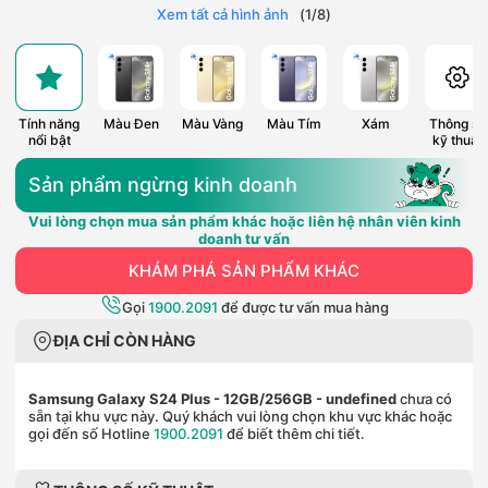
Xem tất cả hình ảnh
(
1
/
8
)
Tính năng
Màu Đen
Màu Vàng
Màu Tím
Xám
Thông số
nổi bật
kỹ thuật
Sản phẩm ngừng kinh doanh
Vui lòng chọn mua sản phẩm khác hoặc liên hệ nhân viên kinh
doanh tư vấn
KHÁM PHÁ SẢN PHẨM KHÁC
Gọi
1900.2091
để được tư vấn mua hàng
ĐỊA CHỈ CÒN HÀNG
Samsung Galaxy S24 Plus - 12GB/256GB
- undefined
chưa có
sẵn tại khu vực này. Quý khách vui lòng chọn khu vực khác hoặc
gọi đến số Hotline
1900.2091
để biết thêm chi tiết.