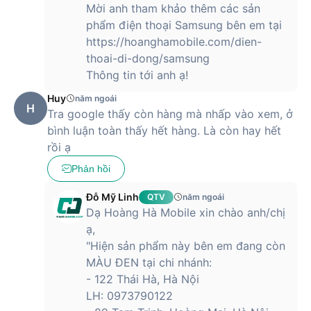
Mời anh tham khảo thêm các sản
phẩm điện thoại Samsung bên em tại
https://hoanghamobile.com/dien-
thoai-di-dong/samsung
Thông tin tới anh ạ!
Huy
năm ngoái
H
Tra google thấy còn hàng mà nhấp vào xem, ở
bình luận toàn thấy hết hàng. Là còn hay hết
rồi ạ
Phản hồi
Đỗ Mỹ Linh
QTV
năm ngoái
Dạ Hoàng Hà Mobile xin chào anh/chị
ạ,
"Hiện sản phẩm này bên em đang còn
MÀU ĐEN tại chi nhánh:
- 122 Thái Hà, Hà Nội
LH: 0973790122