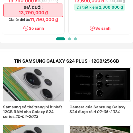
13,790,000 ₫
13,690,000 ₫
19,990,000 ₫
15,990,000 ₫
Samsung Galaxy S24 Plus với những thông số cấu hình
Đã tiết kiệm
2,300,000 ₫
GIÁ CUỐI:
mạnh mẽ hứa hẹn sẽ đáp ứng mọi nhu cầu từ giải trí đến
13,790,000 ₫
công việc của người dùng. Hãy cùng xem chi tiết những
11,790,000 ₫
Giá lên đời từ:
thông số cũng như đặc điểm của chiếc smartphone thế hệ
So sánh
So sánh
mới này nhé
Thông số cấu hình chi tiết của Samsung
Galaxy S24 Plus
Chip: Exynos 2400 for Galaxy
TIN SAMSUNG GALAXY S24 PLUS - 12GB/256GB
Màn hình: 6.7 inch, Dynamic AMOLED 2X QHD+,
120Hz
RAM: 12GB
Bộ nhớ trong: 256GB/512GB
Camera chính: 50MP; Camera trước: 12MP; Camera
Samsung có thể trang bị ít nhất
Camera của Samsung Galaxy
12GB RAM cho Galaxy S24
S24 được rò rỉ
02-05-2024
góc rộng: 50MP; Tele: 10MP
series
20-04-2023
Dung lượng PIN: 4.900mAh