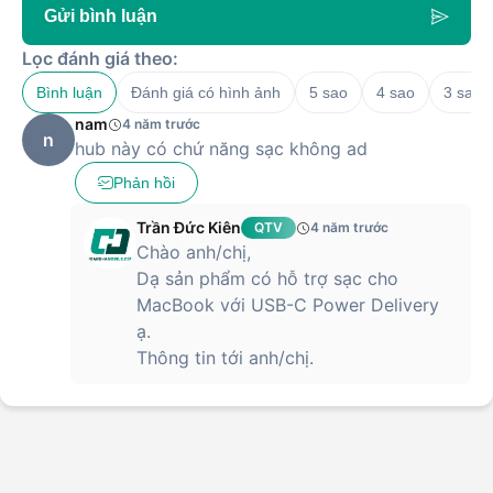
Gửi bình luận
Lọc đánh giá theo:
Bình luận
Đánh giá có hình ảnh
5 sao
4 sao
3 sao
nam
4 năm trước
n
hub này có chứ năng sạc không ad
Phản hồi
Trần Đức Kiên
QTV
4 năm trước
Chào anh/chị,
Dạ sản phẩm có hỗ trợ sạc cho
MacBook với USB-C Power Delivery
ạ.
Thông tin tới anh/chị.