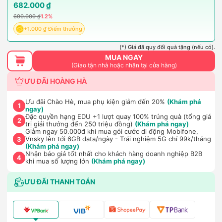
682.000 ₫
690.000 ₫
1.2%
+1.000 ₫ Điểm thưởng
(*) Giá đã quy đổi quà tặng (nếu có).
MUA NGAY
(Giao tận nhà hoặc nhận tại cửa hàng)
ƯU ĐÃI HOÀNG HÀ
Ưu đãi Chào Hè, mua phụ kiện giảm đến 20%
(Khám phá
1
ngay)
Đặc quyền hạng EDU +1 lượt quay 100% trúng quà (tổng giá
2
trị giải thưởng đến 250 triệu đồng)
(Khám phá ngay)
Giảm ngay 50.000đ khi mua gói cước di động Mobifone,
Vnsky lên tới 6GB data/ngày - Trải nghiệm 5G chỉ 99k/tháng
3
(Khám phá ngay)
Nhận báo giá tốt nhất cho khách hàng doanh nghiệp B2B
4
khi mua số lượng lớn
(Khám phá ngay)
ƯU ĐÃI THANH TOÁN