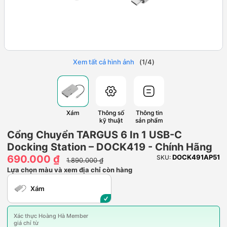
Xem tất cả hình ảnh
(
1
/
4
)
Xám
Thông số
Thông tin
kỹ thuật
sản phẩm
Cổng Chuyển TARGUS 6 In 1 USB-C
Docking Station – DOCK419 - Chính Hãng
690.000 ₫
DOCK491AP51
SKU:
1.890.000 ₫
Lựa chọn màu và xem địa chỉ còn hàng
Xám
Xác thực Hoàng Hà Member
giá chỉ từ