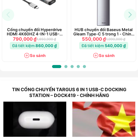
Cổng chuyển đổi Hyperdrive
HUB chuyển đổi Baseus Metal
HDMI 4K60HZ 4-IN-1 USB-C
Gleam Type-C 5 trong 1 - Chính
Hub (HD41)
Hãng
790,000 ₫
550,000 ₫
1,650,000 ₫
1,090,000 ₫
Đã tiết kiệm
860,000 ₫
Đã tiết kiệm
540,000 ₫
So sánh
So sánh
TIN CỔNG CHUYỂN TARGUS 6 IN 1 USB-C DOCKING
STATION – DOCK419 - CHÍNH HÃNG