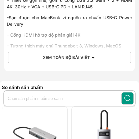
– Thiết kế gọn nhẹ, gồm 6 cổng USB 3.2 Gen1 x 2 + HDMI
4K, 30Hz + VGA + USB-C PD + LAN RJ45
-Sạc được cho MacBook vì nguồn ra chuẩn USB-C Power
Delivery
– Cổng HDMI hỗ trợ độ phân giải 4K
– Tương thích máy chủ Thundebolt 3, Windows, MacOS
XEM TOÀN BỘ BÀI VIẾT
So sánh sản phẩm