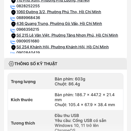
110 Phố Xốm, Phường Phú Lương, Hà Nội
0828252255
1060 Đường 3/2, Phường Phú Thọ, Hồ Chí Minh
0889968436
436 Quang Trung, Phường Gò Vấp, Hồ Chí Minh
0966356215
Số 215 Lê Văn Việt, Phường Tăng Nhơn Phú, Hồ Chí Minh
0909051680
Số 254 Khánh Hội, Phường Khánh Hội, Hồ Chí Minh
0902840419
27M Nguyễn Ảnh Thủ, Phường Trung Mỹ Tây, Hồ Chí Minh
THÔNG SỐ KỸ THUẬT
0787395397
425 Lê Trọng Tấn, Phường Tân Sơn Nhì, Hồ Chí Minh
0705572574
Bàn phím: 603g
Trọng lượng
572-574 Tỉnh Lộ 10, Phường Bình Trị Đông, Hồ Chí Minh
Chuột: 86.4g
0352024770
672–674 Lê Hồng Phong, Phường Vườn Lài, Hồ Chí Minh
Bàn phím: 186.7 x 447.2 x 21.4
Kích thước
0909898384
mm
Chuột: 105.4 x 67.9 x 38.4 mm
Số 127 Tô Ngọc Vân, Phường Thủ Đức, Hồ Chí Minh
0898899170
Đầu thu USB
Số 454 Nguyễn Oanh, Phường An Nhơn, Hồ Chí Minh
Yêu cầu: Cổng USB có sẵn
Tương thích
0909222156
Windows 10, 11 trở lên
Số 489B Đỗ Xuân Hợp, Phường Phước Long, Hồ Chí Minh
ChromeOS