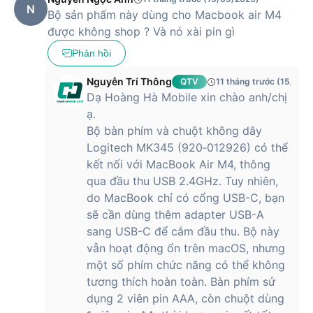
N
Bộ sản phẩm này dùng cho Macbook air M4
được không shop ? Và nó xài pin gì
Phản hồi
Nguyễn Trí Thông
QTV
11 tháng trước (15/09/
Dạ Hoàng Hà Mobile xin chào anh/chị
ạ.
Bộ bàn phím và chuột không dây
Logitech MK345 (920‑012926) có thể
kết nối với MacBook Air M4, thông
qua đầu thu USB 2.4GHz. Tuy nhiên,
do MacBook chỉ có cổng USB-C, bạn
sẽ cần dùng thêm adapter USB-A
sang USB-C để cắm đầu thu. Bộ này
vẫn hoạt động ổn trên macOS, nhưng
một số phím chức năng có thể không
tương thích hoàn toàn. Bàn phím sử
dụng 2 viên pin AAA, còn chuột dùng