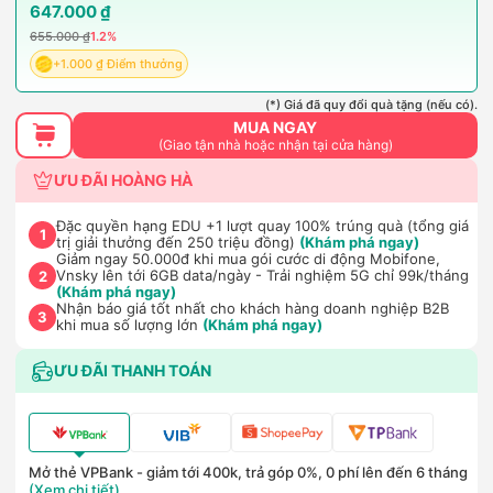
647.000 ₫
655.000 ₫
1.2%
+1.000 ₫ Điểm thưởng
(*) Giá đã quy đổi quà tặng (nếu có).
MUA NGAY
(Giao tận nhà hoặc nhận tại cửa hàng)
ƯU ĐÃI HOÀNG HÀ
Đặc quyền hạng EDU +1 lượt quay 100% trúng quà (tổng giá
1
trị giải thưởng đến 250 triệu đồng)
(Khám phá ngay)
Giảm ngay 50.000đ khi mua gói cước di động Mobifone,
Vnsky lên tới 6GB data/ngày - Trải nghiệm 5G chỉ 99k/tháng
2
(Khám phá ngay)
Nhận báo giá tốt nhất cho khách hàng doanh nghiệp B2B
3
khi mua số lượng lớn
(Khám phá ngay)
ƯU ĐÃI THANH TOÁN
Mở thẻ VPBank - giảm tới 400k, trả góp 0%, 0 phí lên đến 6 tháng
(Xem chi tiết)