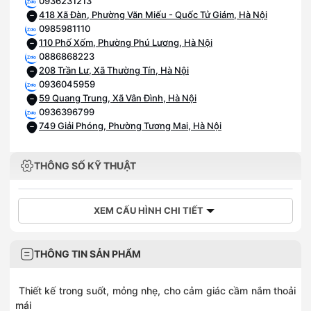
0936231213
418 Xã Đàn, Phường Văn Miếu - Quốc Tử Giám, Hà Nội
0985981110
110 Phố Xốm, Phường Phú Lương, Hà Nội
0886868223
208 Trần Lư, Xã Thường Tín, Hà Nội
0936045959
59 Quang Trung, Xã Vân Đình, Hà Nội
0936396799
749 Giải Phóng, Phường Tương Mai, Hà Nội
THÔNG SỐ KỸ THUẬT
XEM CẤU HÌNH CHI TIẾT
THÔNG TIN SẢN PHẨM
Thiết kế trong suốt, mỏng nhẹ, cho cảm giác cầm nắm thoải
mái