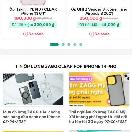
Ốp Itskin HYBRID / CLEAR
Ốp UNIQ Vencer Silicone Hang
iPhone 13 6.1"
Airpods 3 2021
190,000 ₫
250,000 ₫
490,000 ₫
299,000 ₫
Đã tiết kiệm
300,000 ₫
Đã tiết kiệm
49,000 ₫
So sánh
So sánh
TIN ỐP LƯNG ZAGG CLEAR FOR IPHONE 14 PRO
Mua ốp lưng ZAGG siêu chống
Trải nghiệm ốp lưng ZAGG Mỹ –
sốc hàng đầu dành cho iPhone
Xài không phải nghĩ: Ưu đãi đổi
08-04-2026
trả lên tới 30 ngày
02-06-2023