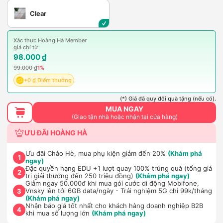
Clear
Xác thực Hoàng Hà Member
giá chỉ từ
98.000 ₫
99.000 ₫
1%
+0 ₫ Điểm thưởng
(*) Giá đã quy đổi quà tặng (nếu có).
MUA NGAY
(Giao tận nhà hoặc nhận tại cửa hàng)
ƯU ĐÃI HOÀNG HÀ
Ưu đãi Chào Hè, mua phụ kiện giảm đến 20%
(Khám phá
1
ngay)
Đặc quyền hạng EDU +1 lượt quay 100% trúng quà (tổng giá
2
trị giải thưởng đến 250 triệu đồng)
(Khám phá ngay)
Giảm ngay 50.000đ khi mua gói cước di động Mobifone,
Vnsky lên tới 6GB data/ngày - Trải nghiệm 5G chỉ 99k/tháng
3
(Khám phá ngay)
Nhận báo giá tốt nhất cho khách hàng doanh nghiệp B2B
4
khi mua số lượng lớn
(Khám phá ngay)