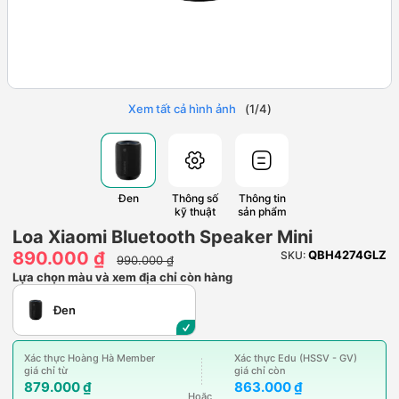
Xem tất cả hình ảnh
(
1
/
4
)
Đen
Thông số
Thông tin
kỹ thuật
sản phẩm
Loa Xiaomi Bluetooth Speaker Mini
890.000 ₫
QBH4274GLZ
SKU:
990.000 ₫
Lựa chọn màu và xem địa chỉ còn hàng
Đen
Xác thực Hoàng Hà Member
Xác thực Edu (HSSV - GV)
giá chỉ từ
giá chỉ còn
879.000 ₫
863.000 ₫
Hoặc