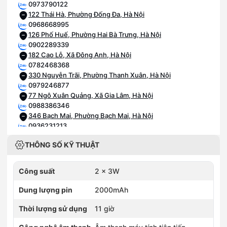
0973790122
122 Thái Hà, Phường Đống Đa, Hà Nội
0968668995
126 Phố Huế, Phường Hai Bà Trưng, Hà Nội
0902289339
182 Cao Lỗ, Xã Đông Anh, Hà Nội
0782468368
330 Nguyễn Trãi, Phường Thanh Xuân, Hà Nội
0979246877
77 Ngô Xuân Quảng, Xã Gia Lâm, Hà Nội
0988386346
346 Bạch Mai, Phường Bạch Mai, Hà Nội
0936231213
418 Xã Đàn, Phường Văn Miếu - Quốc Tử Giám, Hà Nội
THÔNG SỐ KỸ THUẬT
0902155252
52 Hàng Đậu, Phường Hoàn Kiếm, Hà Nội
0985568109
Công suất
2 x 3W
109 Trần Duy Hưng, Phường Yên Hòa, Hà Nội
0981931110
Dung lượng pin
2000mAh
110 Cầu Bươu, Phường Thanh Liệt, Hà Nội
0985981110
Thời lượng sử dụng
11 giờ
110 Phố Xốm, Phường Phú Lương, Hà Nội