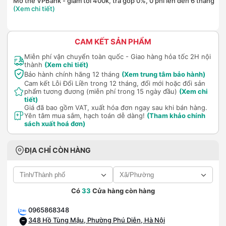
Mở thẻ VPBank - giảm tới 400k, trả góp 0%, 0 phí lên đến 6 tháng
(Xem chi tiết)
CAM KẾT SẢN PHẨM
Miễn phí vận chuyển toàn quốc - Giao hàng hỏa tốc 2H nội
thành
(Xem chi tiết)
Bảo hành chính hãng 12 tháng
(Xem trung tâm bảo hành)
Cam kết Lỗi Đổi Liền trong 12 tháng, đổi mới hoặc đổi sản
phẩm tương đương (miễn phí trong 15 ngày đầu)
(Xem chi
tiết)
Giá đã bao gồm VAT, xuất hóa đơn ngay sau khi bán hàng.
Yên tâm mua sắm, hạch toán dễ dàng!
(Tham khảo chính
sách xuất hoá đơn)
ĐỊA CHỈ CÒN HÀNG
Có
33
Cửa hàng còn hàng
0965868348
348 Hồ Tùng Mậu, Phường Phú Diễn, Hà Nội