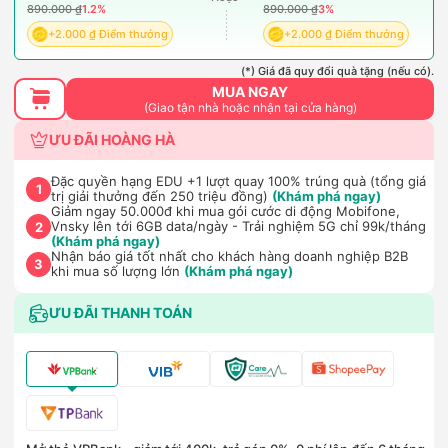
890.000 ₫
1.2%
890.000 ₫
3%
+2.000 ₫ Điểm thưởng
+2.000 ₫ Điểm thưởng
(*) Giá đã quy đổi quà tặng (nếu có).
MUA NGAY
(Giao tận nhà hoặc nhận tại cửa hàng)
ƯU ĐÃI HOÀNG HÀ
Đặc quyền hạng EDU +1 lượt quay 100% trúng quà (tổng giá
1
trị giải thưởng đến 250 triệu đồng)
(Khám phá ngay)
Giảm ngay 50.000đ khi mua gói cước di động Mobifone,
Vnsky lên tới 6GB data/ngày - Trải nghiệm 5G chỉ 99k/tháng
2
(Khám phá ngay)
Nhận báo giá tốt nhất cho khách hàng doanh nghiệp B2B
3
khi mua số lượng lớn
(Khám phá ngay)
ƯU ĐÃI THANH TOÁN