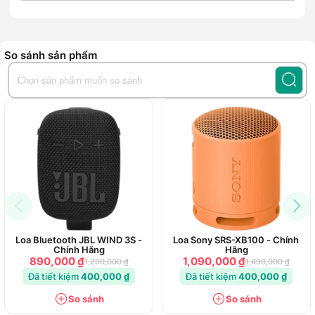
Model
: Xiaomi Bluetooth Speaker Mini
Kích thước
: 103 x 73 x 73mm
Trọng lượng
: 330g
So sánh sản phẩm
Bluetooth
: 5.3
Dung lượng pin
: 2000mAh
Thời gian hoạt động
: Tối đa 11 giờ
Đặc Điểm Nổi Bật
Âm thanh 360°
: Phân tán âm thanh đều, lý tưởng cho
không gian nhỏ và ngoài trời.
Tích hợp micro
: Thu âm rõ ràng, hỗ trợ đàm thoại rảnh
tay.
Loa Bluetooth JBL WIND 3S -
Loa Sony SRS-XB100 - Chính
Chính Hãng
Hãng
890,000 ₫
1,090,000 ₫
1,290,000 ₫
1,490,000 ₫
Đã tiết kiệm
400,000 ₫
Đã tiết kiệm
400,000 ₫
So sánh
So sánh