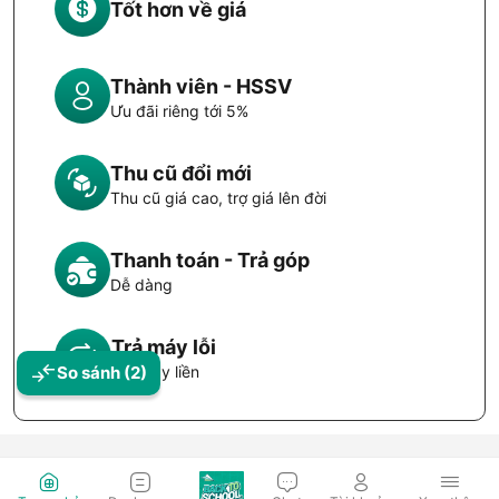
Tốt hơn về giá
Thành viên - HSSV
Ưu đãi riêng tới 5%
Thu cũ đổi mới
Thu cũ giá cao, trợ giá lên đời
Thanh toán - Trả góp
Dễ dàng
Trả máy lỗi
So sánh
(2)
Đổi máy liền