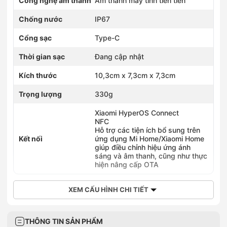
Công nghệ âm thanh
0934620123
Âm thanh máy tính tiên tiến
123 Vạn Phúc, Phường Hà Đông, Hà Nội
Chống nước
IP67
0886863938
176 Chùa Thông, Phường Sơn Tây, Hà Nội
Cổng sạc
Type-C
0375966196
196 Quang Trung, Phường Hà Đông, Hà Nội
Thời gian sạc
Đang cập nhật
0836886258
258 Ngô Gia Tự, Phường Việt Hưng, Hà Nội
Kích thước
10,3cm x 7,3cm x 7,3cm
0903202328
28 Trần Phú, Phường Hà Đông, Hà Nội
Trọng lượng
330g
0915963222
382 Nguyễn Văn Cừ, Phường Bồ Đề, Hà Nội
Xiaomi HyperOS Connect
NFC
0968323399
Hỗ trợ các tiện ích bổ sung trên
392 Cầu Giấy, Phường Cầu Giấy, Hà Nội
Kết nối
ứng dụng Mi Home/Xiaomi Home
0832639292
giúp điều chỉnh hiệu ứng ánh
392 Trương Định, Phường Tương Mai, Hà Nội
sáng và âm thanh, cũng như thực
0968789651
hiện nâng cấp OTA
651 Nguyễn Văn Linh, Phường Long Biên, Hà Nội
0936396799
XEM CẤU HÌNH CHI TIẾT
749 Giải Phóng, Phường Tương Mai, Hà Nội
0899559669
Số 484 khu 7, Xã Hoài Đức, Hà Nội
THÔNG TIN SẢN PHẨM
0942892255