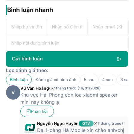
Bình luận nhanh
Gửi bình luận
Lọc đánh giá theo:
Bình luận
Đánh giá có hình ảnh
5 sao
4 sao
3 sao
Vũ Văn Hoàng
7 tháng trước (16/01/2026)
V
Khu vực Hải Phòng còn loa xiaomi speaker
mini này không ạ
Phản hồi
Nguyễn Ngọc Huyền
QTV
7 tháng trước (16/0
Dạ, Hoàng Hà Mobile xin chào anh/chị