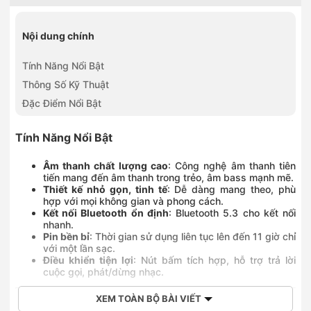
188Ter Trần Quang Khải, Phường Tân Định, Hồ Chí Minh
0909222156
Nội dung chính
Số 489B Đỗ Xuân Hợp, Phường Phước Long, Hồ Chí Minh
0782588383
07–09 Phan Bội Châu, Phường Buôn Ma Thuột, Đắk Lắk
Tính Năng Nổi Bật
0766386633
Thông Số Kỹ Thuật
Số 2 Phố Nối, Phường Mỹ Hào, Hưng Yên
Đặc Điểm Nổi Bật
0899159688
24 Nguyễn Thái Học, Phường Yên Bái, Lào Cai
0789128383
Tính Năng Nổi Bật
609 Hoàng Liên, Phường Lào Cai, Lào Cai
0976651585
Âm thanh chất lượng cao
: Công nghệ âm thanh tiên
479-481 Cù Chính Lan, Phường Hòa Bình, Phú Thọ
tiến mang đến âm thanh trong trẻo, âm bass mạnh mẽ.
Thiết kế nhỏ gọn, tinh tế
: Dễ dàng mang theo, phù
0789268616
hợp với mọi không gian và phong cách.
561B đường Hạ Long, Phường Bãi Cháy, Quảng Ninh
Kết nối Bluetooth ổn định
: Bluetooth 5.3 cho kết nối
0899617373
nhanh.
Số 96 Trần Hưng Đạo, Phường Đồng Hới, Quảng Trị
Pin bền bỉ
: Thời gian sử dụng liên tục lên đến 11 giờ chỉ
0789196363
với một lần sạc.
447-449 Quang Trung, Phường Minh Xuân, Tuyên Quang
Điều khiển tiện lợi
: Nút bấm tích hợp, hỗ trợ trả lời
cuộc gọi, phát/dừng nhạc.
XEM TOÀN BỘ BÀI VIẾT
Thông Số Kỹ Thuật