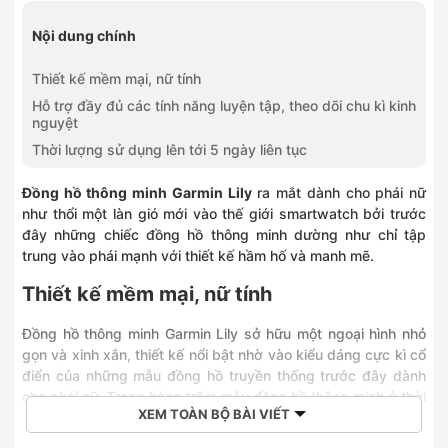
Nội dung chính
Thiết kế mềm mại, nữ tính
Hỗ trợ đầy đủ các tính năng luyện tập, theo dõi chu kì kinh
nguyệt
Thời lượng sử dụng lên tới 5 ngày liên tục
Đồng hồ thông minh Garmin Lily
ra mắt dành cho phái nữ
như thổi một làn gió mới vào thế giới smartwatch bởi trước
đây những chiếc đồng hồ thông minh dường như chỉ tập
trung vào phái mạnh với thiết kế hầm hố và manh mẽ.
Thiết kế mềm mại, nữ tính
Đồng hồ thông minh Garmin Lily sở hữu một ngoại hình nhỏ
gọn và xinh xắn, thiết kế nổi bật nhờ vào kiểu dáng cực kì cổ
điển của những mẫu đồng hồ truyền thống trước đây dành
cho phái nữ. Trong hàng trăm mẫu đồng hồ thông minh ở thời
XEM TOÀN BỘ BÀI VIẾT
điểm hiện tại, Garmin Lily như một bông hoa khác biệt hẳn so
với phần còn lại. Việc được trang bị một đường kính mặt