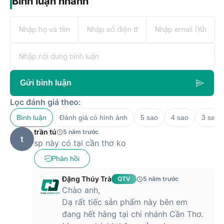
Bình luận nhanh
Gửi bình luận
Lọc đánh giá theo:
Bình luận
Đánh giá có hình ảnh
5 sao
4 sao
3 sao
trần tú
5 năm trước
t
sp này có tại cần thơ ko
Phản hồi
Đặng Thúy Trà
QTV
5 năm trước
Chào anh,
Dạ rất tiếc sản phẩm này bên em
đang hết hàng tại chi nhánh Cần Thơ.