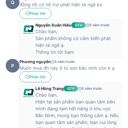
Q
đồng hồ có hỗ trợ phát hiện té ngã ko
Phản hồi
Nguyễn Xuân Hiếu
QTV
5 năm trước
Chào bạn,
Sản phẩm không có cảm biến phát
hiện té ngã ạ.
Thông tin tới bạn!
Phương nguyễn
5 năm trước
P
Muốn mua đh này ở từ sơn bắc ninh còn k ạ
Phản hồi
Lê Hồng Trang
QTV
5 năm trước
Chào bạn,
Hiện tại sản phẩm bạn quan tâm bên
mình đang tạm hết hàng ở khu vực
Bắc Ninh, mong bạn thông cảm ạ. Nếu
bạn quan tâm sản phẩm, bạn vui lòng