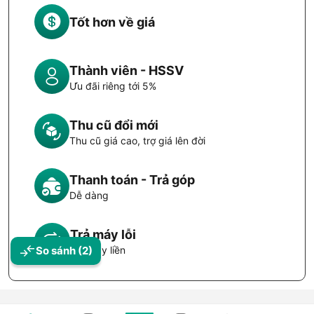
Tốt hơn về giá
Thành viên - HSSV
Ưu đãi riêng tới 5%
Thu cũ đổi mới
Thu cũ giá cao, trợ giá lên đời
Thanh toán - Trả góp
Dễ dàng
Trả máy lỗi
So sánh
(2)
Đổi máy liền