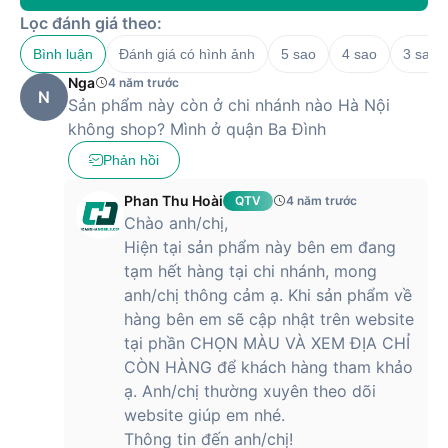
Lọc đánh giá theo:
Bình luận
Đánh giá có hình ảnh
5 sao
4 sao
3 sao
Nga
4 năm trước
N
Sản phẩm này còn ở chi nhánh nào Hà Nội
không shop? Mình ở quận Ba Đình
Phản hồi
Phan Thu Hoài
QTV
4 năm trước
Chào anh/chị,
Hiện tại sản phẩm này bên em đang
tạm hết hàng tại chi nhánh, mong
anh/chị thông cảm ạ. Khi sản phẩm về
hàng bên em sẽ cập nhật trên website
tại phần CHỌN MÀU VÀ XEM ĐỊA CHỈ
CÒN HÀNG để khách hàng tham khảo
ạ. Anh/chị thường xuyên theo dõi
website giúp em nhé.
Thông tin đến anh/chị!