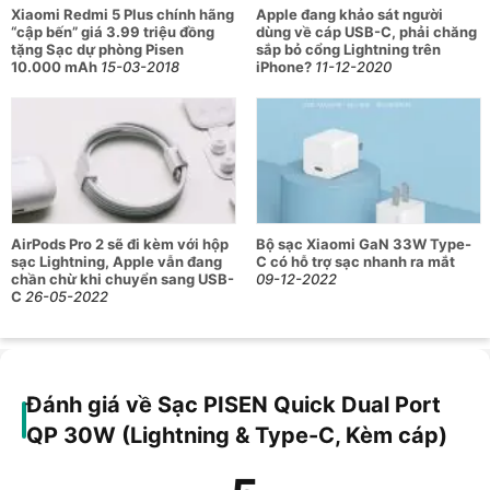
Xiaomi Redmi 5 Plus chính hãng
Apple đang khảo sát người
“cập bến” giá 3.99 triệu đồng
dùng về cáp USB-C, phải chăng
tặng Sạc dự phòng Pisen
sắp bỏ cổng Lightning trên
10.000 mAh
15-03-2018
iPhone?
11-12-2020
AirPods Pro 2 sẽ đi kèm với hộp
Bộ sạc Xiaomi GaN 33W Type-
sạc Lightning, Apple vẫn đang
C có hỗ trợ sạc nhanh ra mắt
chần chừ khi chuyển sang USB-
09-12-2022
C
26-05-2022
Đánh giá về Sạc PISEN Quick Dual Port
QP 30W (Lightning & Type-C, Kèm cáp)