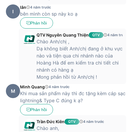
lân
4 năm trước
l
bên mình còn sp này ko ạ
Phản hồi
QTV Nguyễn Quang Thiện
QTV
4 năm trước
Chào Anh/chị ,
Dạ không biết Anh/chị đang ở khu vực
nào và tiện qua chi nhánh nào của
Hoàng Hà để em kiểm tra chi tiết chi
nhánh có hàng ạ
Mong phản hồi từ Anh/chị !
Minh Quang
4 năm trước
M
Khi mua sản phẩm này thì đc tặng kèm cáp sạc
lightning& Type C đúng k ạ?
Phản hồi
Trần Đức Kiên
QTV
4 năm trước
Chào anh,