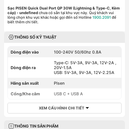
Sạc PISEN Quick Dual Port QP 30W (Lightning & Type-C, Kèm
cáp)
- undefined
chưa có sẵn tại khu vực này. Quý khách vui
lòng chọn khu vực khác hoặc gọi đến số Hotline
1900.2091
để
biết thêm chi tiết.
THÔNG SỐ KỸ THUẬT
Dòng điện vào
100-240V 50/60hz 0.8A
Type-C: 5V-3A, 9V-3A, 12V-2A ,
Dòng điện ra
20V-1.5A
USB: 5V-3A, 9V-3A, 12V-2.25A
Hãng sản xuất
PIsen
Cổng/Khe cắm
USB C + USB A
XEM CẤU HÌNH CHI TIẾT
THÔNG TIN SẢN PHẨM