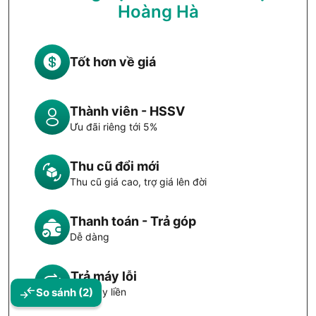
Hoàng Hà
Tốt hơn về giá
Thành viên - HSSV
Ưu đãi riêng tới 5%
Thu cũ đổi mới
Thu cũ giá cao, trợ giá lên đời
Thanh toán - Trả góp
Dễ dàng
Trả máy lỗi
Đổi máy liền
So sánh
(2)