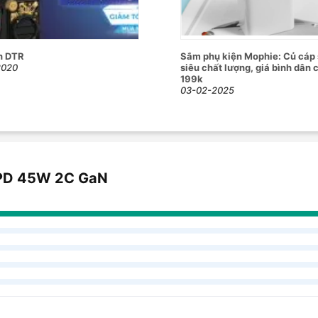
y nóng hay giảm tuổi thọ pin.
n DTR
Sắm phụ kiện Mophie: Củ cáp
2020
siêu chất lượng, giá bình dân c
đủ các quy chuẩn khắt khe của châu Âu
199k
03-02-2025
ết bị trong quá trình sử dụng.
s PD 45W 2C GaN