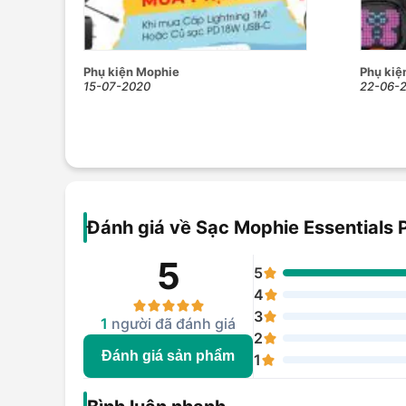
Nhờ tích hợp công nghệ GaN nên không cần bận tâm má
Bảo hành 2 năm, 1 đổi 1
Phụ kiện Mophie
Phụ kiệ
15-07-2020
22-06-
Sạc mophie Essentials PD 45W GaN 2C đáp ứng đầy 
về chất lượng, đảm bảo an toàn tuyệt đối cho bạn và thi
Trọn an tâm với chế độ bảo hành 2 năm, 1 đổi 1
Đánh giá về Sạc Mophie Essential
5
5
4
3
1
người đã đánh giá
2
Đánh giá sản phẩm
1