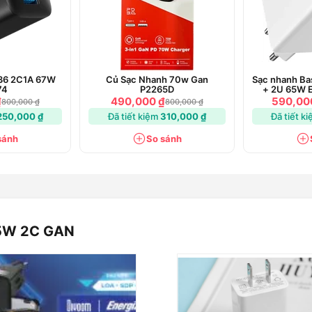
336 2C1A 67W
Củ Sạc Nhanh 70w Gan
Sạc nhanh Ba
74
P2265D
+ 2U 65W 
1
₫
490,000 ₫
590,00
800,000 ₫
800,000 ₫
250,000 ₫
Đã tiết kiệm
310,000 ₫
Đã tiết k
sánh
So sánh
ạc thiết bị ở tốc độ tối ưu, hỗ trợ nhiều
ị có điện áp khác nhau như smartphone,
h tăng 50% chỉ trong vòng 30 phút.
45W 2C GAN
hước nhỏ gọn giúp sạc không cản trở và
hoàn hảo cho người dùng phải di chuyển