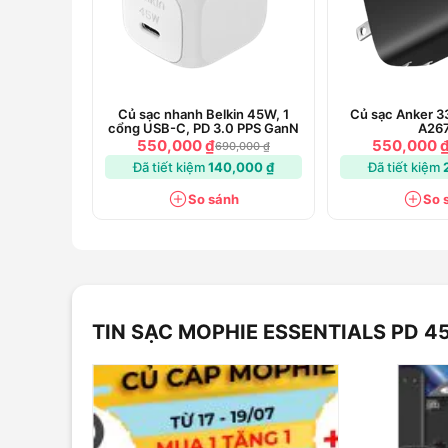
Củ sạc nhanh Belkin 45W, 1
Củ sạc Anker 
cổng USB-C, PD 3.0 PPS GanN
A26
550,000 ₫
550,000 
690,000 ₫
Đã tiết kiệm
140,000 ₫
Đã tiết kiệm
So sánh
So 
Hỗ trợ sạc nhanh Power Delivery cổng Type C cho phép s
nhu cầu sạc cũng như tương thích với nhiều thiết b
tablet và macbook. Đặc biệt, với smartphone sạc nhan
TIN SẠC MOPHIE ESSENTIALS PD 
Thiết kế tối ưu, gấp gọn siêu tiện
Sạc mophie Essentials PD 45W GaN 2C sở hữu kích t
ảnh hưởng đến các ổ cắm khác. Đây là sự lựa chọn 
thường xuyên.