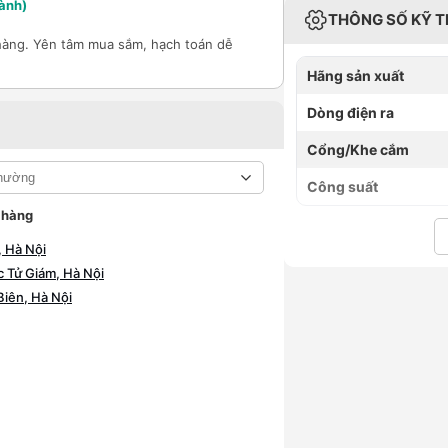
ành)
THÔNG SỐ KỸ 
hàng. Yên tâm mua sắm, hạch toán dễ
Hãng sản xuất
Dòng điện ra
Cổng/Khe cắm
Công suất
 hàng
 Hà Nội
 Tử Giám, Hà Nội
iên, Hà Nội