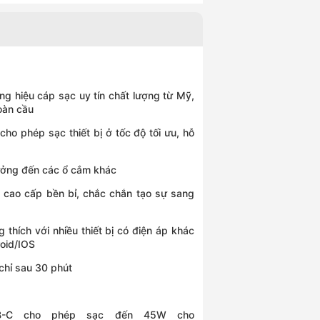
ng hiệu cáp sạc uy tín chất lượng từ Mỹ,
oàn cầu
o phép sạc thiết bị ở tốc độ tối ưu, hỗ
hưởng đến các ổ cắm khác
a cao cấp bền bỉ, chắc chắn tạo sự sang
thích với nhiều thiết bị có điện áp khác
roid/IOS
 chỉ sau 30 phút
B-C cho phép sạc đến 45W cho