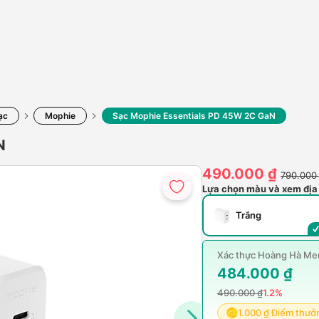
ạc
Mophie
Sạc Mophie Essentials PD 45W 2C GaN
N
490.000 ₫
790.000
Lựa chọn màu và xem địa
Trắng
Xác thực Hoàng Hà Mem
484.000 ₫
490.000 ₫
1.2%
1.000 ₫ Điểm thưở