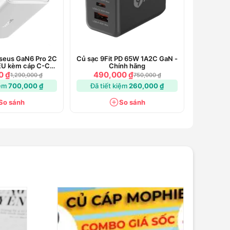
seus GaN6 Pro 2C
Củ sạc 9Fit PD 65W 1A2C GaN -
EU kèm cáp C-C
Chính hãng
00W 1m
0 ₫
490,000 ₫
1,290,000 ₫
750,000 ₫
iệm
700,000 ₫
Đã tiết kiệm
260,000 ₫
So sánh
So sánh