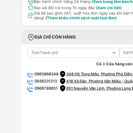
Bảo hành chính hãng 24 tháng
(Xem trung tâm bảo h
Bao xài đổi trả trong 15 ngày đầu
(Xem chi tiết)
Giá đã bao gồm VAT, xuất hóa đơn ngay sau khi bán 
dàng!
(Tham khảo chính sách xuất hoá đơn)
ĐỊA CHỈ CÒN HÀNG
Có
3
Cửa hàng còn
0965868348
348 Hồ Tùng Mậu, Phường Phú Diễn,
0936231213
418 Xã Đàn, Phường Văn Miếu - Quốc
0968789651
651 Nguyễn Văn Linh, Phường Long B