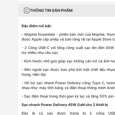
THÔNG TIN SẢN PHẨM
Đặc điểm nổi bật:
- Mophie Essentials - phiên bản mới của Mophie, thươ
được Apple cấp phép và bán rộng rãi tại Apple Store t
- 2 Cổng USB-C với tổng công suất sạc lên đến 45W ch
trợ nhiều nhu cầu sạc
- Kích thước nhỏ gọn giúp sạc không cản trở và ảnh 
- Bên ngoài sạc được bao phủ bởi một chất liệu nhự
trọng, hiện đại
- Hỗ trợ sạc nhanh Power Delivery cổng Type C, tương 
nhau như: máy tính bảng và điện thoại thông minh And
- Sạc điện thoại trong thời gian kỷ lục và tăng 50% pin
Sạc nhanh Power Delivery 45W GaN cho 2 thiết bị
Đây là củ sạc được trang bị 2 cổng US