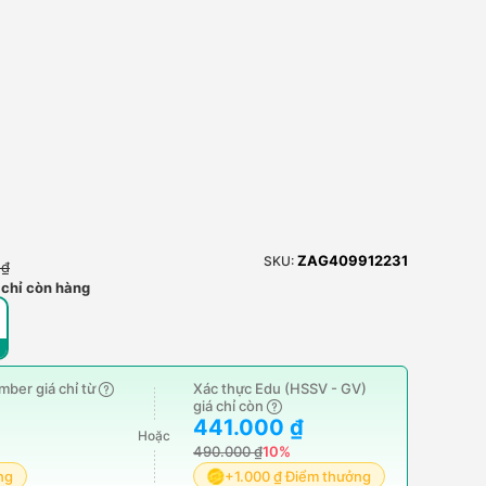
ZAG409912231
SKU:
 ₫
 chỉ còn hàng
ber giá chỉ từ
Xác thực Edu (HSSV - GV)
giá chỉ còn
441.000 ₫
Hoặc
490.000 ₫
10%
ng
+1.000 ₫ Điểm thưởng