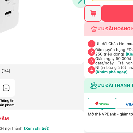
ƯU ĐÃI HOÀNG 
Ưu đãi Chào Hè, mu
1
Đặc quyền hạng EDU 
2
250 triệu đồng)
(Kh
Giảm ngay 50.000đ k
3
data/ngày - Trải ng
Nhận báo giá tốt nh
4
(
1
/
4
)
(Khám phá ngay)
ƯU ĐÃI THANH 
Thông tin
sản phẩm
Mở thẻ VPBank - giảm tới
PHẨM
2H nội thành
(Xem chi tiết)