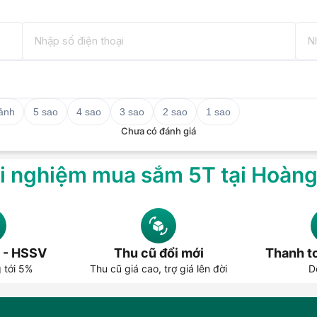
 ảnh
5 sao
4 sao
3 sao
2 sao
1 sao
Chưa có đánh giá
i nghiệm mua sắm 5T tại Hoàn
 - HSSV
Thu cũ đổi mới
Thanh to
g tới 5%
Thu cũ giá cao, trợ giá lên đời
D