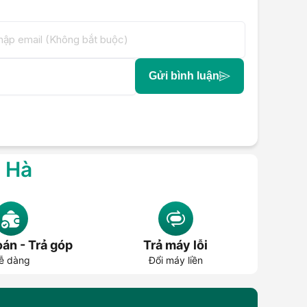
Gửi bình luận
g Hà
án - Trả góp
Trả máy lỗi
ễ dàng
Đổi máy liền