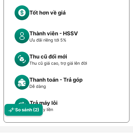
Tốt hơn về giá
Thành viên - HSSV
Ưu đãi riêng tới 5%
Thu cũ đổi mới
Thu cũ giá cao, trợ giá lên đời
Thanh toán - Trả góp
Dễ dàng
Trả máy lỗi
Đổi máy liền
So sánh
(2)