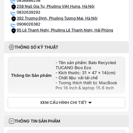
0836886258
258 Ngô Gia Tự, Phường Việt Hưng, Hà Nội
0832639292
392 Trương Định, Phường Tương Mai, Hà Nội
0906026382
95 Lê Thanh Nghị, Phường Lê Thanh Nghị, Hải Phòng
THÔNG SỐ KỸ THUẬT
- Tên sản phẩm: Balo Recycled
TUCANO Bico Eco
- Kích thước: 31 x 47 x 14(cm)
Thông tin Sản phẩm
- Chất liệu: vải tái chế
- Tương thích thiết bị: MacBook
Pro 16 inch & laptop 15.6 inch
XEM CẤU HÌNH CHI TIẾT
THÔNG TIN SẢN PHẨM