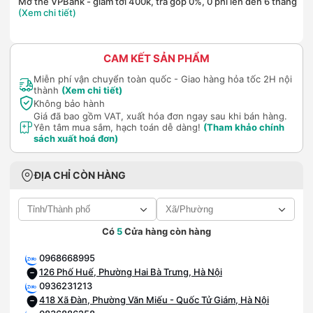
Mở thẻ VPBank - giảm tới 400k, trả góp 0%, 0 phí lên đến 6 tháng
(Xem chi tiết)
CAM KẾT SẢN PHẨM
Miễn phí vận chuyển toàn quốc - Giao hàng hỏa tốc 2H nội
thành
(Xem chi tiết)
Không bảo hành
Giá đã bao gồm VAT, xuất hóa đơn ngay sau khi bán hàng.
Yên tâm mua sắm, hạch toán dễ dàng!
(Tham khảo chính
sách xuất hoá đơn)
ĐỊA CHỈ CÒN HÀNG
Có
5
Cửa hàng còn hàng
0968668995
126 Phố Huế, Phường Hai Bà Trưng, Hà Nội
0936231213
418 Xã Đàn, Phường Văn Miếu - Quốc Tử Giám, Hà Nội