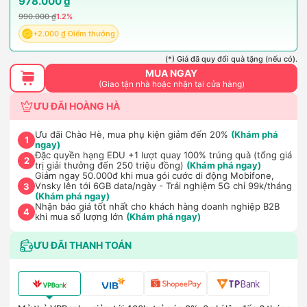
978.000 ₫
990.000 ₫
1.2%
+2.000 ₫ Điểm thưởng
(*) Giá đã quy đổi quà tặng (nếu có).
MUA NGAY
(Giao tận nhà hoặc nhận tại cửa hàng)
ƯU ĐÃI HOÀNG HÀ
Ưu đãi Chào Hè, mua phụ kiện giảm đến 20%
(Khám phá
1
ngay)
Đặc quyền hạng EDU +1 lượt quay 100% trúng quà (tổng giá
2
trị giải thưởng đến 250 triệu đồng)
(Khám phá ngay)
Giảm ngay 50.000đ khi mua gói cước di động Mobifone,
Vnsky lên tới 6GB data/ngày - Trải nghiệm 5G chỉ 99k/tháng
3
(Khám phá ngay)
Nhận báo giá tốt nhất cho khách hàng doanh nghiệp B2B
4
khi mua số lượng lớn
(Khám phá ngay)
ƯU ĐÃI THANH TOÁN