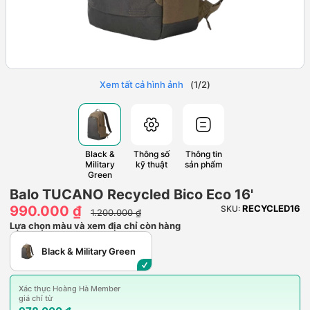
Xem tất cả hình ảnh
(
1
/
2
)
Black &
Thông số
Thông tin
Military
kỹ thuật
sản phẩm
Green
Balo TUCANO Recycled Bico Eco 16'
990.000 ₫
RECYCLED16
SKU:
1.200.000 ₫
Lựa chọn màu và xem địa chỉ còn hàng
Black & Military Green
Xác thực Hoàng Hà Member
giá chỉ từ