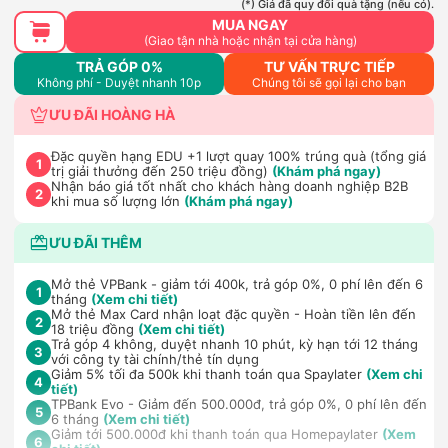
(*) Giá đã quy đổi quà tặng (nếu có).
MUA NGAY
(Giao tận nhà hoặc nhận tại cửa hàng)
TRẢ GÓP 0%
TƯ VẤN TRỰC TIẾP
Không phí - Duyệt nhanh 10p
Chúng tôi sẽ gọi lại cho bạn
ƯU ĐÃI HOÀNG HÀ
Đặc quyền hạng EDU +1 lượt quay 100% trúng quà (tổng giá
1
trị giải thưởng đến 250 triệu đồng)
(Khám phá ngay)
Nhận báo giá tốt nhất cho khách hàng doanh nghiệp B2B
2
khi mua số lượng lớn
(Khám phá ngay)
ƯU ĐÃI THÊM
Mở thẻ VPBank - giảm tới 400k, trả góp 0%, 0 phí lên đến 6
1
tháng
(Xem chi tiết)
Mở thẻ Max Card nhận loạt đặc quyền - Hoàn tiền lên đến
2
18 triệu đồng
(Xem chi tiết)
Trả góp 4 không, duyệt nhanh 10 phút, kỳ hạn tới 12 tháng
3
với công ty tài chính/thẻ tín dụng
Giảm 5% tối đa 500k khi thanh toán qua Spaylater
(Xem chi
4
tiết)
TPBank Evo - Giảm đến 500.000đ, trả góp 0%, 0 phí lên đến
5
6 tháng
(Xem chi tiết)
Giảm tới 500.000đ khi thanh toán qua Homepaylater
(Xem
6