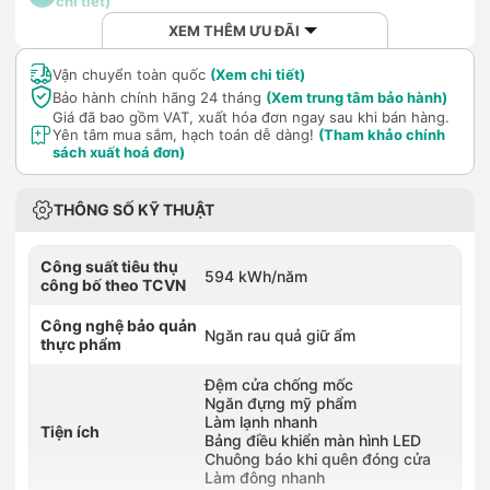
chi tiết)
XEM THÊM ƯU ĐÃI
Vận chuyển toàn quốc
(Xem chi tiết)
Bảo hành chính hãng 24 tháng
(Xem trung tâm bảo hành)
Giá đã bao gồm VAT, xuất hóa đơn ngay sau khi bán hàng.
Yên tâm mua sắm, hạch toán dễ dàng!
(Tham khảo chính
sách xuất hoá đơn)
THÔNG SỐ KỸ THUẬT
Công suất tiêu thụ
594 kWh/năm
công bố theo TCVN
Công nghệ bảo quản
Ngăn rau quả giữ ẩm
thực phẩm
Đệm cửa chống mốc
Ngăn đựng mỹ phẩm
Làm lạnh nhanh
Tiện ích
Bảng điều khiển màn hình LED
Chuông báo khi quên đóng cửa
Làm đông nhanh