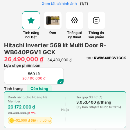
Xem tất cả hình ảnh
(
1
/
7
)
Tính năng
Đen
Thông số
Thông tin
nổi bật
kỹ thuật
sản phẩm
Hitachi Inverter 569 lít Multi Door R-
WB640PGV1 GCK
26,490,000 ₫
RWB640PGV1GCK
SKU:
34,490,000 ₫
Lựa chọn phiên bản
569 Lít
26.490.000 ₫
Tình trạng
Còn hàng
Dành riêng cho Hoàng Hà
Trả góp 0% từ (*)
Member
3.053.400 ₫/tháng
26.172.000 ₫
(Kỳ hạn 6th/trả trước từ 30%)
Hoặc
26.490.000 ₫
1.2%
+52.000 ₫ Điểm thưởng