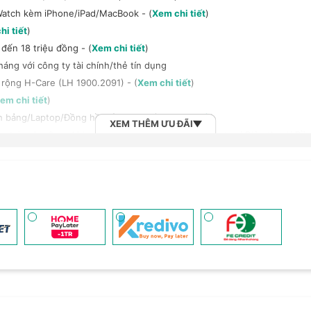
Watch kèm iPhone/iPad/MacBook - (
Xem chi tiết
)
hi tiết
)
đến 18 triệu đồng - (
Xem chi tiết
)
háng với công ty tài chính/thẻ tín dụng
 rộng H-Care (LH 1900.2091) - (
Xem chi tiết
)
em chi tiết
)
h bảng/Laptop/Đồng hồ giảm 10% - (
Xem chi tiết
)
XEM THÊM ƯU ĐÃI
, tai nghe Sony khi mua kèm với các sản phẩm: Laptop/ Điện thoại/ Đồ
n đến 6 tháng - (
Xem chi tiết
)
 (
Xem chi tiết
)
 Vnsky lên tới 6GB data/ngày - Trải nghiệm 5G chỉ 99k/tháng - (
Xem ch
2B khi mua số lượng lớn - (
Xem chi tiết
)