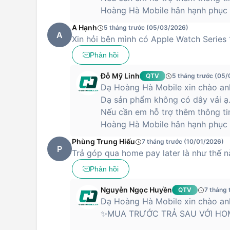
Hoàng Hà Mobile hân hạnh phục v
A Hạnh
5 tháng trước (05/03/2026)
A
Xin hỏi bên mình có Apple Watch Serie
Phản hồi
Đỗ Mỹ Linh
QTV
5 tháng trước (05
Dạ Hoàng Hà Mobile xin chào anh
Dạ sản phẩm không có dây vải ạ
Nếu cần em hỗ trợ thêm thông ti
Hoàng Hà Mobile hân hạnh phục v
Phùng Trung Hiếu
7 tháng trước (10/01/2026)
P
Trả góp qua home pay later là như thế 
Phản hồi
Nguyễn Ngọc Huyền
QTV
7 tháng 
Dạ Hoàng Hà Mobile xin chào anh
✨MUA TRƯỚC TRẢ SAU VỚI HO