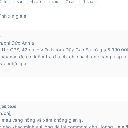
 ảnh
5 sao
4 sao
3 sao
2 sao
1 sao
nh xin giá ạ
c
/chị Đức Anh ạ ,
 11 - GPS, 42mm - Viền Nhôm Dây Cao Su có giá 8.990.00
àu nào để em kiểm tra địa chỉ chi nhánh còn hàng giúp mì
ụ anh/chị ạ!
9/05/2026)
/chị,
 màu vàng hồng và xám không gian ạ.
n nào khác mình vui lòng để lại comment cho Hoàng Hà ạ ❤