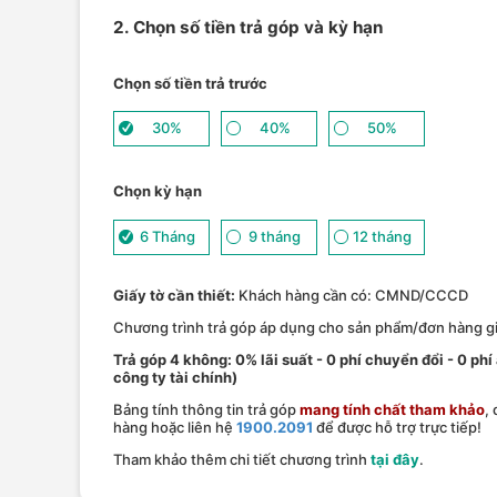
2. Chọn số tiền trả góp và kỳ hạn
Chọn số tiền trả trước
30%
40%
50%
Chọn kỳ hạn
6 Tháng
9 tháng
12 tháng
Giấy tờ cần thiết:
Khách hàng cần có: CMND/CCCD
Chương trình trả góp áp dụng cho sản phẩm/đơn hàng giá
Trả góp 4 không: 0% lãi suất - 0 phí chuyển đổi - 0 phi
công ty tài chính)
Bảng tính thông tin trả góp
mang tính chất tham khảo
,
hàng hoặc liên hệ
1900.2091
để được hỗ trợ trực tiếp!
Tham khảo thêm chi tiết chương trình
tại đây
.