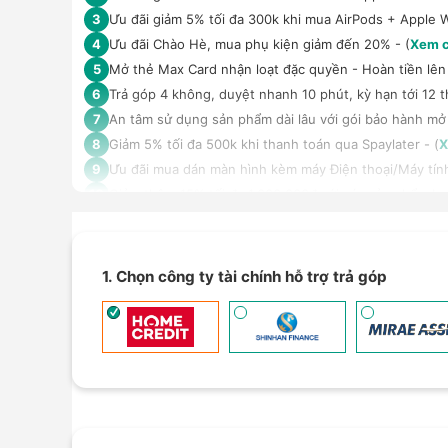
Ưu đãi giảm 5% tối đa 300k khi mua AirPods + Apple 
3
Ưu đãi Chào Hè, mua phụ kiện giảm đến 20% - (
Xem c
4
Mở thẻ Max Card nhận loạt đặc quyền - Hoàn tiền lên 
5
Trả góp 4 không, duyệt nhanh 10 phút, kỳ hạn tới 12 t
6
An tâm sử dụng sản phẩm dài lâu với gói bảo hành mở
7
Giảm 5% tối đa 500k khi thanh toán qua Spaylater - (
X
8
Ưu đãi mua dán màn hình kèm máy Điện thoại/Máy tín
9
Giảm thêm 15% tối đa 1.000.000đ với các sản phẩm Loa
10
TPBank Evo - Giảm đến 500.000đ, trả góp 0%, 0 phí lê
11
Giảm tới 500.000đ khi thanh toán qua Homepaylater -
12
Giảm ngay 50.000đ khi mua gói cước di động Mobifone,
13
1. Chọn công ty tài chính hỗ trợ trả góp
Nhận báo giá tốt nhất cho khách hàng doanh nghiệp B
14