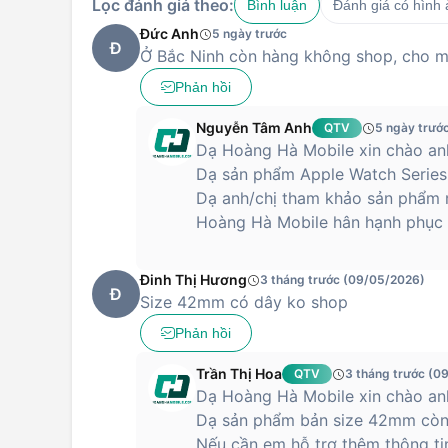
Lọc đánh giá theo:
Bình luận
Đánh giá có hình
Đức Anh
5 ngày trước
Đ
Ở Bắc Ninh còn hàng không shop, cho mì
Phản hồi
Nguyễn Tâm Anh
QTV
5 ngày trướ
Dạ Hoàng Hà Mobile xin chào anh
Dạ sản phẩm Apple Watch Series
Dạ anh/chị tham khảo sản phẩm m
Hoàng Hà Mobile hân hạnh phục v
Đinh Thị Hương
3 tháng trước (09/05/2026)
Đ
Size 42mm có dây ko shop
Phản hồi
Trần Thị Hoa
QTV
3 tháng trước (0
Dạ Hoàng Hà Mobile xin chào anh
Dạ sản phẩm bản size 42mm còn
Nếu cần em hỗ trợ thêm thông ti