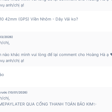
ụ anh/chị ạ!
s 10 42mm (GPS) Viền Nhôm - Dây Vải ko?
/03/2026)
/chị,
.
n nào khác mình vui lòng để lại comment cho Hoàng Hà ạ ❤
ụ anh/chị ạ!
nào
trước (10/01/2026)
/chị,
MEPAYLATER QUA CỔNG THANH TOÁN BẢO KIM✨