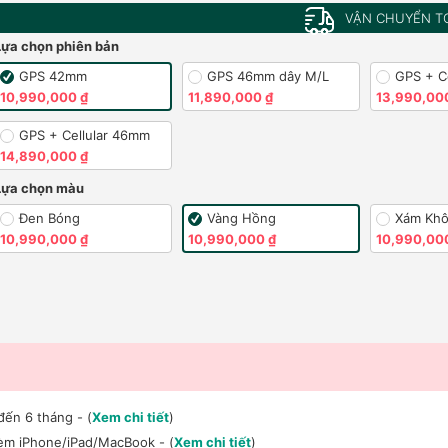
VẬN CHUYỂN T
Lựa chọn phiên bản
GPS 42mm
GPS 46mm dây M/L
GPS + C
10,990,000 ₫
11,890,000 ₫
13,990,00
GPS + Cellular 46mm
14,890,000 ₫
Lựa chọn màu
Đen Bóng
Vàng Hồng
Xám Khô
10,990,000 ₫
10,990,000 ₫
10,990,00
đến 6 tháng - (
Xem chi tiết
)
kèm iPhone/iPad/MacBook - (
Xem chi tiết
)