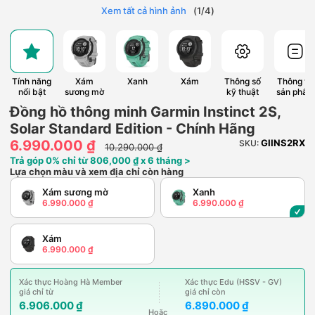
Xem tất cả hình ảnh
(
1
/
4
)
Tính năng
Xám
Xanh
Xám
Thông số
Thông tin
nổi bật
sương mờ
kỹ thuật
sản phẩm
Đồng hồ thông minh Garmin Instinct 2S,
Solar Standard Edition - Chính Hãng
6.990.000 ₫
GIINS2RX
SKU:
10.290.000 ₫
Trả góp 0% chỉ từ 806,000 ₫ x 6 tháng >
Lựa chọn màu và xem địa chỉ còn hàng
Xám sương mờ
Xanh
6.990.000 ₫
6.990.000 ₫
Xám
6.990.000 ₫
Xác thực Hoàng Hà Member
Xác thực Edu (HSSV - GV)
giá chỉ từ
giá chỉ còn
6.906.000 ₫
6.890.000 ₫
Hoặc