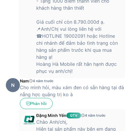
- Tặng 1000 điểm thành viên cho
khách hàng thân thiết
Giá cuối chỉ còn 8.790.000đ ạ.
📌Anh/Chị vui lòng liên hệ với
☎HOTLINE 19002091 hoặc Hotline
chi nhánh để đảm bảo tình trạng còn
hàng sản phẩm trước khi qua mua
hàng ạ!
Hoàng Hà Mobile rất hân hạnh được
phục vụ anh/chị!
Nam
4 năm trước
N
Cho mình hỏi, màu xám đen có sẵn hàng tại đà
nẵng hợc quảng trị ko à
Phản hồi
Đặng Minh Yến
QTV
4 năm trước
Chào Anh/chị,
Hiện tại sản phẩm này bên em đang