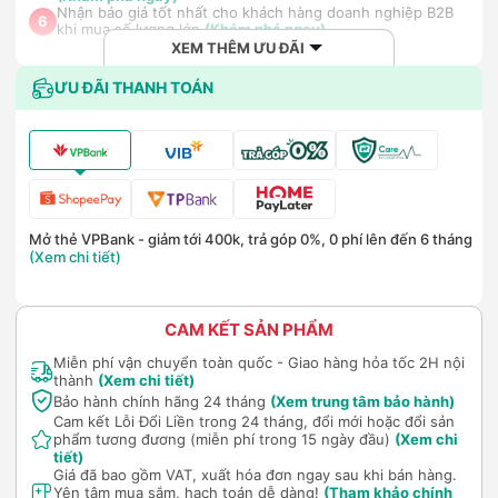
Nhận báo giá tốt nhất cho khách hàng doanh nghiệp B2B
6
khi mua số lượng lớn
(Khám phá ngay)
XEM THÊM ƯU ĐÃI
ƯU ĐÃI THANH TOÁN
Mở thẻ VPBank - giảm tới 400k, trả góp 0%, 0 phí lên đến 6 tháng
(Xem chi tiết)
CAM KẾT SẢN PHẨM
Miễn phí vận chuyển toàn quốc - Giao hàng hỏa tốc 2H nội
thành
(Xem chi tiết)
Bảo hành chính hãng 24 tháng
(Xem trung tâm bảo hành)
Cam kết Lỗi Đổi Liền trong 24 tháng, đổi mới hoặc đổi sản
phẩm tương đương (miễn phí trong 15 ngày đầu)
(Xem chi
tiết)
Giá đã bao gồm VAT, xuất hóa đơn ngay sau khi bán hàng.
Yên tâm mua sắm, hạch toán dễ dàng!
(Tham khảo chính