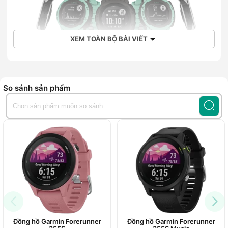
XEM TOÀN BỘ BÀI VIẾT
Thiết kế đổi mới với độ chống nước lên đến
10ATM
So sánh sản phẩm
Đồng hồ Garmin Instinct 2S, Solar Standard Edition sở hữu
Đồng hồ Garmin Forerunner
Đồng hồ Garmin Forerunner
thiết kế hiện đại, khỏe khoắn với kích thước 45 x 45 x 14.5