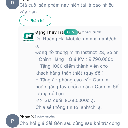
tích giấc ngủ chuyên sâu,....
Đ
Giá cuối sản phẩm này hiện tại là bao nhiêu
vậy bạn
Hơn thế nữa, Instinct 2S, Solar Standard Edition còn trang bị
nhiều tính năng bổ trợ cho việc tập luyện như đạp xe bơi lội
Phản hồi
hay chạy bộ,... Đặc biệt chiếc đồng hồ này còn cung cấp cho
người dùng tính năng phân tích quá trình tập luyện trong
Đặng Thúy Trà
QTV
2 năm trước
vòng 7 ngày, từ đó chúng ta theo dõi và quan sát và đưa ra
Dạ Hoàng Hà Mobile xin chào anh/chị
hình thức tập luyện phù hợp cho những tuần tiếp theo.
ạ,
Đặc biệt, chiếc đồng hồ này còn giúp đo sức khỏe thể chất
Đồng hồ thông minh Instinct 2S, Solar
cho người dùng biết được tình trạng sức khỏe của mình và
- Chính Hãng - Giá KM : 9.790.000đ
điều chỉnh lối sống, lên kế hoạch cải thiện sức khỏe tốt hơn.
+ Tặng 1000 điểm thành viên cho
khách hàng thân thiết (quy đổi)
+ Tặng áo phông cao cấp Garmin
Mua đồng hồ thông minh Instinct 2S, Solar Standard Edition
hoặc găng tay chống nắng Garmin, Số
chính hãng tại Hoàng Hà Mobile để nhận được mức giá tốt
lượng có hạn
nhất thị trường.
=>> Giá cuối: 8.790.000đ ạ.
Chia sẻ thông tin tới anh/chị ạ!
Phạm
3 năm trước
P
Cho hỏi giá Sài Gòn sau cùng sau khi trừ cộng