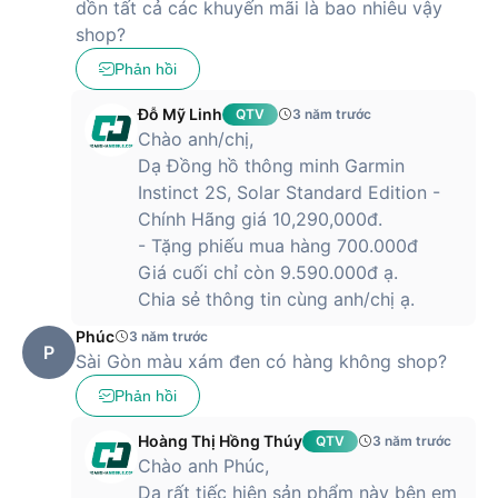
dồn tất cả các khuyến mãi là bao nhiêu vậy
shop?
Phản hồi
Đỗ Mỹ Linh
QTV
3 năm trước
Chào anh/chị,
Dạ Đồng hồ thông minh Garmin
Instinct 2S, Solar Standard Edition -
Chính Hãng giá 10,290,000đ.
- Tặng phiếu mua hàng 700.000đ
Giá cuối chỉ còn 9.590.000đ ạ.
Chia sẻ thông tin cùng anh/chị ạ.
Phúc
3 năm trước
P
Sài Gòn màu xám đen có hàng không shop?
Phản hồi
Hoàng Thị Hồng Thúy
QTV
3 năm trước
Chào anh Phúc,
Dạ rất tiếc hiện sản phẩm này bên em