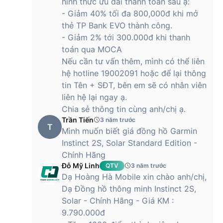
hình thức ưu đãi thanh toán sau ạ:
- Giảm 40% tối đa 800,000đ khi mở
thẻ TP Bank EVO thành công.
- Giảm 2% tới 300.000đ khi thanh
toán qua MOCA
Nếu cần tư vấn thêm, mình có thể liên
hệ hotline 19002091 hoặc để lại thông
tin Tên + SĐT, bên em sẽ có nhân viên
liên hệ lại ngay ạ.
Chia sẻ thông tin cùng anh/chị ạ.
Trần Tiến
3 năm trước
T
Mình muốn biết giá đồng hồ Garmin
Instinct 2S, Solar Standard Edition -
Chính Hãng
Đỗ Mỹ Linh
QTV
3 năm trước
Dạ Hoàng Hà Mobile xin chào anh/chị,
Dạ Đồng hồ thông minh Instinct 2S,
Solar - Chính Hãng - Giá KM :
9.790.000đ