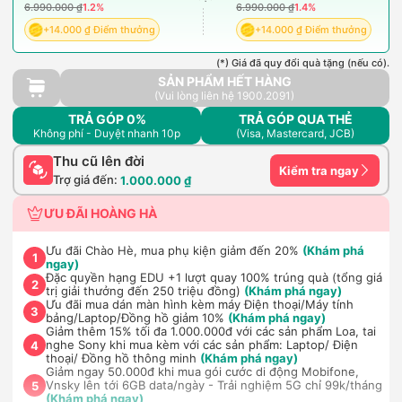
6.990.000 ₫
1.2%
6.990.000 ₫
1.4%
+14.000 ₫ Điểm thưởng
+14.000 ₫ Điểm thưởng
(*) Giá đã quy đổi quà tặng (nếu có).
SẢN PHẨM HẾT HÀNG
(Vui lòng liên hệ 1900.2091)
TRẢ GÓP 0%
TRẢ GÓP QUA THẺ
Không phí - Duyệt nhanh 10p
(Visa, Mastercard, JCB)
Thu cũ lên đời
Kiểm tra ngay
Trợ giá đến:
1.000.000 ₫
ƯU ĐÃI HOÀNG HÀ
Ưu đãi Chào Hè, mua phụ kiện giảm đến 20%
(Khám phá
1
ngay)
Đặc quyền hạng EDU +1 lượt quay 100% trúng quà (tổng giá
2
trị giải thưởng đến 250 triệu đồng)
(Khám phá ngay)
Ưu đãi mua dán màn hình kèm máy Điện thoại/Máy tính
3
bảng/Laptop/Đồng hồ giảm 10%
(Khám phá ngay)
Giảm thêm 15% tối đa 1.000.000đ với các sản phẩm Loa, tai
nghe Sony khi mua kèm với các sản phẩm: Laptop/ Điện
4
thoại/ Đồng hồ thông minh
(Khám phá ngay)
Giảm ngay 50.000đ khi mua gói cước di động Mobifone,
Vnsky lên tới 6GB data/ngày - Trải nghiệm 5G chỉ 99k/tháng
5
(Khám phá ngay)