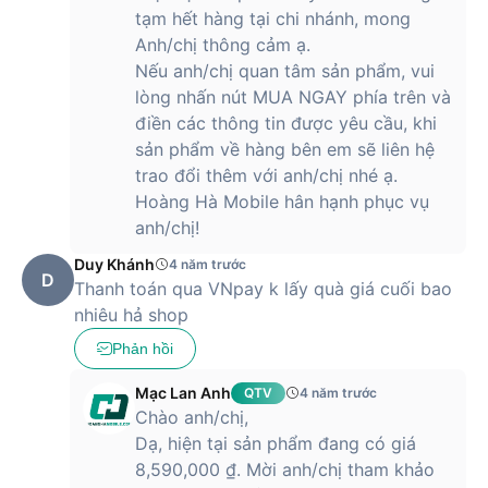
tạm hết hàng tại chi nhánh, mong
Anh/chị thông cảm ạ.
Nếu anh/chị quan tâm sản phẩm, vui
lòng nhấn nút MUA NGAY phía trên và
điền các thông tin được yêu cầu, khi
sản phẩm về hàng bên em sẽ liên hệ
trao đổi thêm với anh/chị nhé ạ.
Hoàng Hà Mobile hân hạnh phục vụ
anh/chị!
Duy Khánh
4 năm trước
D
Thanh toán qua VNpay k lấy quà giá cuối bao
nhiêu hả shop
Phản hồi
Mạc Lan Anh
QTV
4 năm trước
Chào anh/chị,
Dạ, hiện tại sản phẩm đang có giá
8,590,000 ₫. Mời anh/chị tham khảo