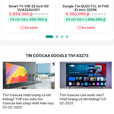
Smart TV VSP 32 inch HD
Google Tivi QLED TCL AI FHD
VUA32AUH01
32 inch 32S5K
3,850,000 ₫
4,390,000 ₫
4,150,000 ₫
5,990,000 ₫
Đã tiết kiệm
300,000 ₫
Đã tiết kiệm
1,600,000 ₫
So sánh
So sánh
TIN COOCAA GOOGLE TIVI 43Z73
Tivi Coocaa chất lượng có tốt
Tivi Coocaa của nước nào?
không? TOP các mẫu tivi
Chất lượng có tốt không?
03-
Coocaa bán chạy nhất hiện nay
02-2025
03-02-2025