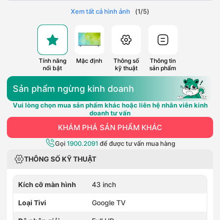
Xem tất cả hình ảnh
(
1
/
5
)
Tính năng
Mặc định
Thông số
Thông tin
nổi bật
kỹ thuật
sản phẩm
Sản phẩm ngừng kinh doanh
Vui lòng chọn mua sản phẩm khác hoặc liên hệ nhân viên kinh
doanh tư vấn
KHÁM PHÁ SẢN PHẨM KHÁC
Gọi
1900.2091
để được tư vấn mua hàng
THÔNG SỐ KỸ THUẬT
Kích cỡ màn hình
43 inch
Loại Tivi
Google TV