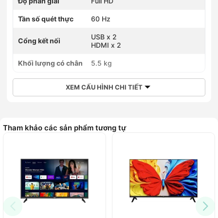
Độ phân giải
Full HD
Tần số quét thực
60 Hz
USB x 2
Cổng kết nối
HDMI x 2
Khối lượng có chân
5.5 kg
XEM CẤU HÌNH CHI TIẾT
Tham khảo các sản phẩm tương tự