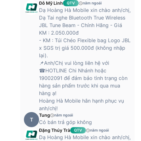
Đỗ Mỹ Linh
QTV
năm ngoái
Dạ Hoàng Hà Mobile xin chào anh/chị,
Dạ Tai nghe Bluetooth True Wireless
JBL Tune Beam - Chính Hãng - Giá
KM : 2.050.000đ
- KM : Túi Chéo Flexible bag Logo JBL
x SGS trị giá 500.000đ (không nhập
lại).
📌Anh/Chị vui lòng liên hệ với
☎HOTLINE Chi Nhánh hoặc
19002091 để đảm bảo tình trạng còn
hàng sản phẩm trước khi qua mua
hàng ạ!
Hoàng Hà Mobile hân hạnh phục vụ
anh/chị!
Tung
năm ngoái
T
Có bán trả góp không
Đặng Thúy Trà
QTV
năm ngoái
Dạ Hoàng Hà Mobile xin chào anh/chị,