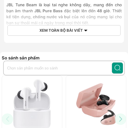
JBL Tune Beam là loại tai nghe không dây, mang đến cho
bạn âm thanh
JBL Pure Bass
đặc biệt lên đến
48 giờ
. Thiết
kế tiện dụng,
chống nước và bụi
của nó cũng mang lại cho
bạn sự thoải mái cả ngày trong mọi thời tiết.
XEM TOÀN BỘ BÀI VIẾT
JBL Tune Beam - Chất âm sống động cùng công nghệ
chống ồn hiện đại
JBL Tune Beam là chiếc tai nghe vừa được nhà JBL ra mắt,
đem đến sự tiện dụng và trải nghiệm âm thanh tinh khiết
So sánh sản phẩm
trong chiếc tai nghe nhỏ bé.
Thiết kế công thái học kết hợp hoàn hảo cùng
khả năng khử tiếng ồn chủ động
Tai nghe JBL Tune Beam được thiết kế để mang lại sự thoải
mái và âm thanh xuất sắc. Thiết kế Beam dạng thanh kín của
chúng tạo ra sự vừa khít và an toàn, cách ly bạn khỏi những
phiền nhiễu bên ngoài và mang lại chất lượng âm thanh vượt
trội. Thiết kế ống hình bầu dục dễ dàng điều chỉnh theo công
thái học của tai bạn, đảm bảo vừa vặn thoải mái đồng thời
ngăn chặn tiếng ồn xung quanh một cách tự nhiên, mang lại