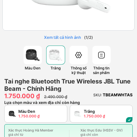
Xem tất cả hình ảnh
(
1
/
2
)
Màu Đen
Trắng
Thông số
Thông tin
kỹ thuật
sản phẩm
Tai nghe Bluetooth True Wireless JBL Tune
Beam - Chính Hãng
1.750.000 ₫
TBEAMWHTAS
SKU:
2.490.000 ₫
Lựa chọn màu và xem địa chỉ còn hàng
Màu Đen
Trắng
1.750.000 ₫
1.750.000 ₫
Xác thực Hoàng Hà Member
Xác thực Edu (HSSV - GV)
giá chỉ từ
giá chỉ còn