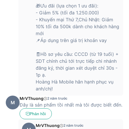
🎁Ưu đãi (lựa chọn 1 ưu đãi):
- Giảm 5% (tối đa 1.250.000)
- Khuyến mại Thứ 7,Chủ Nhật: Giảm
10% tối đa 500k dành cho khách hàng
mới
📌Áp dụng trên giá trị khoản vay
🧾Hồ sơ yêu cầu: CCCD (từ 19 tuổi) +
SDT chính chủ tới trực tiếp chi nhánh
đăng ký, thời gian xét duyệt chỉ 30s -
1p ạ.
Hoàng Hà Mobile hân hạnh phục vụ
anh/chị!
MrVThuong
2 năm trước
M
Đây là sản phẩm tồi nhất mà tôi được biết đến.
Phản hồi
MrVThuong
2 năm trước