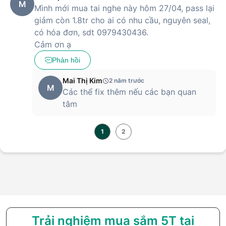
M
Mình mới mua tai nghe này hôm 27/04, pass lại
giảm còn 1.8tr cho ai có nhu cầu, nguyên seal,
có hóa đơn, sdt 0979430436.
Cảm ơn ạ
Phản hồi
Mai Thị Kim
2 năm trước
M
Các thể fix thêm nếu các bạn quan
tâm
1
2
Trải nghiệm mua sắm 5T tại