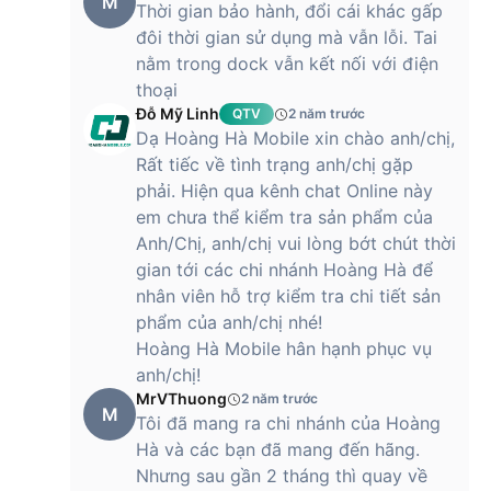
M
Thời gian bảo hành, đổi cái khác gấp
đôi thời gian sử dụng mà vẫn lỗi. Tai
nằm trong dock vẫn kết nối với điện
thoại
Đỗ Mỹ Linh
QTV
2 năm trước
Dạ Hoàng Hà Mobile xin chào anh/chị,
Rất tiếc về tình trạng anh/chị gặp
phải. Hiện qua kênh chat Online này
em chưa thể kiểm tra sản phẩm của
Anh/Chị, anh/chị vui lòng bớt chút thời
gian tới các chi nhánh Hoàng Hà để
nhân viên hỗ trợ kiểm tra chi tiết sản
phẩm của anh/chị nhé!
Hoàng Hà Mobile hân hạnh phục vụ
anh/chị!
MrVThuong
2 năm trước
M
Tôi đã mang ra chi nhánh của Hoàng
Hà và các bạn đã mang đến hãng.
Nhưng sau gần 2 tháng thì quay về