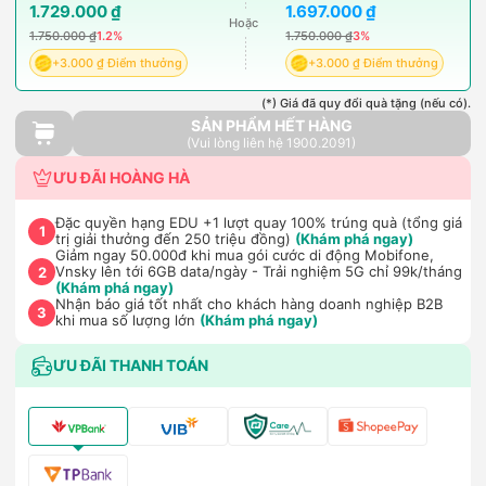
1.729.000 ₫
1.697.000 ₫
Hoặc
1.750.000 ₫
1.2%
1.750.000 ₫
3%
+3.000 ₫ Điểm thưởng
+3.000 ₫ Điểm thưởng
(*) Giá đã quy đổi quà tặng (nếu có).
SẢN PHẨM HẾT HÀNG
(Vui lòng liên hệ 1900.2091)
ƯU ĐÃI HOÀNG HÀ
Đặc quyền hạng EDU +1 lượt quay 100% trúng quà (tổng giá
1
trị giải thưởng đến 250 triệu đồng)
(Khám phá ngay)
Giảm ngay 50.000đ khi mua gói cước di động Mobifone,
Vnsky lên tới 6GB data/ngày - Trải nghiệm 5G chỉ 99k/tháng
2
(Khám phá ngay)
Nhận báo giá tốt nhất cho khách hàng doanh nghiệp B2B
3
khi mua số lượng lớn
(Khám phá ngay)
ƯU ĐÃI THANH TOÁN