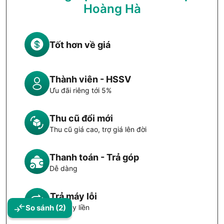
Hoàng Hà
Tốt hơn về giá
Thành viên - HSSV
Ưu đãi riêng tới 5%
Thu cũ đổi mới
Thu cũ giá cao, trợ giá lên đời
Thanh toán - Trả góp
Dễ dàng
Trả máy lỗi
So sánh
(2)
Đổi máy liền