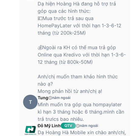
Dạ hiện Hoàng Hà đang hỗ trợ trả
góp qua các hình thức:
💷Mua trước trả sau qua
HomePayLater với thời hạn 1-3-6-12
tháng (từ 200k-25M)
💰Ngoài ra KH có thể mua trả góp
Online qua Kredivo với thời hạn 1-3-6-
12 tháng (từ 800k-50M)
Anh/chị muốn tham khảo hình thức
nào ạ?
Mong phản hồi từ anh/chị ạ!
Tung
năm ngoái
T
Mình muốn tra góp qua hompaylater
kì hạn 3 tháng hoặc 6 tháng.mình cần
trả trưics bao nhiêu.
Đỗ Mỹ Linh
QTV
năm ngoái
Dạ Hoàng Hà Mobile xin chào anh/chị,