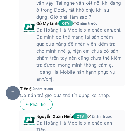
vẫn vậy. Tai nghe vẫn kết nối khi đang
ở trong Dock, rất khó chịu khi sử
dụng. Giờ phải làm sao ?
Đỗ Mỹ Linh
QTV
2 năm trước
Dạ Hoàng Hà Mobile xin chào anh/chị,
Dạ mình có thể mang lại sản phẩm
qua cửa hàng để nhân viên kiểm tra
cho mình nhé ạ, hiện em chưa có sản
phẩm trên tay nên cũng chưa thể kiểm
tra được, mong mình thông cảm ạ.
Hoàng Hà Mobile hân hạnh phục vụ
anh/chị!
Tiến
2 năm trước
T
Có bán trả gió qua thẻ tín dụng ko shop.
Phản hồi
Nguyễn Xuân Hiếu
QTV
2 năm trước
Dạ Hoàng Hà Mobile xin chào anh
Tiến,