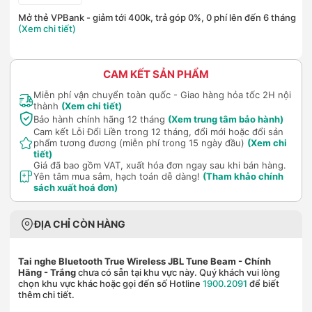
Mở thẻ VPBank - giảm tới 400k, trả góp 0%, 0 phí lên đến 6 tháng
(Xem chi tiết)
CAM KẾT SẢN PHẨM
Miễn phí vận chuyển toàn quốc - Giao hàng hỏa tốc 2H nội
thành
(Xem chi tiết)
Bảo hành chính hãng 12 tháng
(Xem trung tâm bảo hành)
Cam kết Lỗi Đổi Liền trong 12 tháng, đổi mới hoặc đổi sản
phẩm tương đương (miễn phí trong 15 ngày đầu)
(Xem chi
tiết)
Giá đã bao gồm VAT, xuất hóa đơn ngay sau khi bán hàng.
Yên tâm mua sắm, hạch toán dễ dàng!
(Tham khảo chính
sách xuất hoá đơn)
ĐỊA CHỈ CÒN HÀNG
Tai nghe Bluetooth True Wireless JBL Tune Beam - Chính
Hãng
- Trắng
chưa có sẵn tại khu vực này. Quý khách vui lòng
chọn khu vực khác hoặc gọi đến số Hotline
1900.2091
để biết
thêm chi tiết.