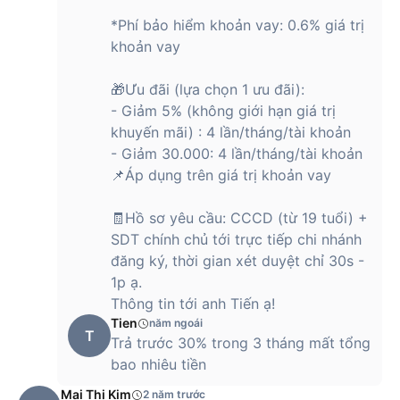
*Phí bảo hiểm khoản vay: 0.6% giá trị
khoản vay
🎁Ưu đãi (lựa chọn 1 ưu đãi):
- Giảm 5% (không giới hạn giá trị
khuyến mãi) : 4 lần/tháng/tài khoản
- ​Giảm 30.000: 4 lần/tháng/tài khoản
📌Áp dụng trên giá trị khoản vay
🧾Hồ sơ yêu cầu: CCCD (từ 19 tuổi) +
SDT chính chủ tới trực tiếp chi nhánh
đăng ký, thời gian xét duyệt chỉ 30s -
1p ạ.
Thông tin tới anh Tiến ạ!
Tien
năm ngoái
T
Trả trước 30% trong 3 tháng mất tổng
bao nhiêu tiền
Mai Thị Kim
2 năm trước