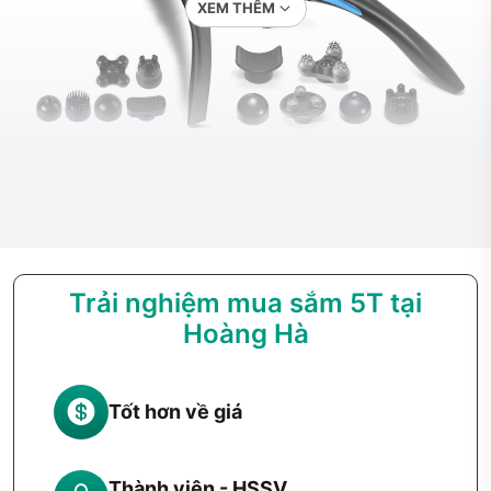
XEM THÊM
Máy massage – Người bạn đồng hành
chăm sóc sức khỏe tại gia
Trong bối cảnh guồng quay cuộc sống ngày càng gấp gáp,
việc dành thời gian chăm sóc sức khỏe bản thân không còn
là điều dễ dàng. Chính vì vậy, thiết bị massage dần trở thành
Trải nghiệm mua sắm 5T tại
vật dụng không thể thiếu trong nhiều gia đình hiện đại. Không
Hoàng Hà
chỉ giúp thư giãn cơ thể sau ngày dài làm việc, sản phẩm còn
hỗ trợ cải thiện sức khỏe một cách toàn diện, giảm căng
thẳng, tăng cường lưu thông máu và điều hòa giấc ngủ hiệu
quả.
Tốt hơn về giá
Tầm quan trọng của máy massage trong cuộc
sống hiện đại
Thành viên - HSSV