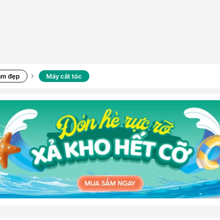
àm đẹp
Máy cắt tóc