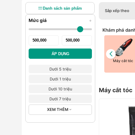
Danh sách sản phẩm
Sắp xếp theo
Mức giá
+
Khám phá dan
ÁP DỤNG
cạo râu
Máy Massage
Máy tăm nước
Máy cắt tóc
Dưới 5 triệu
Dưới 1 triệu
Dưới 10 triệu
Máy cắt tóc
Dưới 7 triệu
XEM THÊM