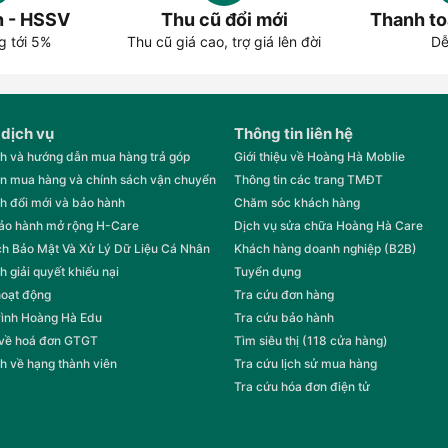
n - HSSV
Thu cũ đổi mới
Thanh to
g tới 5%
Thu cũ giá cao, trợ giá lên đời
Dễ
 dịch vụ
Thông tin liên hệ
h và hướng dẫn mua hàng trả góp
Giới thiệu về Hoàng Hà Moblie
n mua hàng và chính sách vận chuyển
Thông tin các trang TMĐT
h đổi mới và bảo hành
Chăm sóc khách hàng
bảo hành mở rộng H-Care
Dịch vụ sửa chữa Hoàng Hà Care
h Bảo Mật Và Xử Lý Dữ Liệu Cá Nhân
Khách hàng doanh nghiệp (B2B)
h giải quyết khiếu nại
Tuyển dụng
hoạt động
Tra cứu đơn hàng
rình Hoàng Hà Edu
Tra cứu bảo hành
 về hoá đơn GTGT
Tìm siêu thị (118 cửa hàng)
h về hạng thành viên
Tra cứu lịch sử mua hàng
Tra cứu hóa đơn điện tử