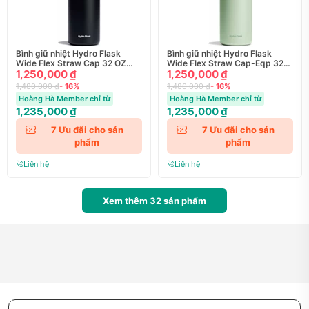
Bình giữ nhiệt Hydro Flask
Bình giữ nhiệt Hydro Flask
Wide Flex Straw Cap 32 OZ
Wide Flex Straw Cap-Eqp 32
946 ml (W32BFS)
1,250,000 ₫
OZ 946 ml (W32CFS)
1,250,000 ₫
1,480,000 ₫
- 16%
1,480,000 ₫
- 16%
Hoàng Hà Member chỉ từ
Hoàng Hà Member chỉ từ
1,235,000 ₫
1,235,000 ₫
7
Ưu đãi cho sản
7
Ưu đãi cho sản
phẩm
phẩm
Liên hệ
Liên hệ
Xem thêm
32
sản phẩm