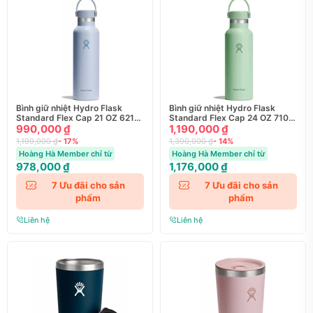
Bình giữ nhiệt Hydro Flask
Bình giữ nhiệt Hydro Flask
Standard Flex Cap 21 OZ 621
Standard Flex Cap 24 OZ 710
ml Season 2025
990,000 ₫
ml Season 2025
1,190,000 ₫
1,199,000 ₫
- 17%
1,390,000 ₫
- 14%
Hoàng Hà Member chỉ từ
Hoàng Hà Member chỉ từ
978,000 ₫
1,176,000 ₫
7
Ưu đãi cho sản
7
Ưu đãi cho sản
phẩm
phẩm
Liên hệ
Liên hệ