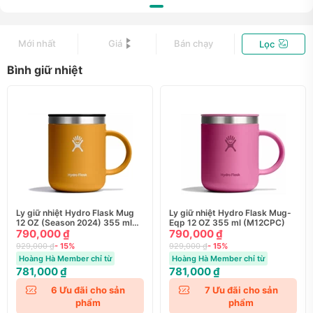
Mới nhất
Giá
Bán chạy
Lọc
Bình giữ nhiệt
Ly giữ nhiệt Hydro Flask Mug
Ly giữ nhiệt Hydro Flask Mug-
12 OZ (Season 2024) 355 ml
Eqp 12 OZ 355 ml (M12CPC)
(M12CP)
790,000 ₫
790,000 ₫
929,000 ₫
- 15%
929,000 ₫
- 15%
Hoàng Hà Member chỉ từ
Hoàng Hà Member chỉ từ
781,000 ₫
781,000 ₫
6
Ưu đãi cho sản
7
Ưu đãi cho sản
phẩm
phẩm