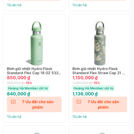
Liên hệ
Liên hệ
Bình giữ nhiệt Hydro Flask
Bình giữ nhiệt Hydro Flask
Standard Flex Cap 18 OZ 532
Standard Flex Straw Cap 21 OZ
ml Season 2025
850,000 ₫
621 ml Season 2025
1,150,000 ₫
999,000 ₫
- 15%
1,350,000 ₫
- 15%
Hoàng Hà Member chỉ từ
Hoàng Hà Member chỉ từ
840,000 ₫
1,136,000 ₫
7
Ưu đãi cho sản
7
Ưu đãi cho sản
phẩm
phẩm
Liên hệ
Liên hệ