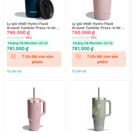
Ly giữ nhiệt Hydro Flask
Ly giữ nhiệt Hydro Flask
Around Tumbler Press-in lid 20
Around Tumbler Press-in lid 20
OZ 591 ml (T20CPB)
790,000 ₫
OZ 591 ml 2025
790,000 ₫
929,000 ₫
- 15%
929,000 ₫
- 15%
Hoàng Hà Member chỉ từ
Hoàng Hà Member chỉ từ
781,000 ₫
781,000 ₫
7
Ưu đãi cho sản
7
Ưu đãi cho sản
phẩm
phẩm
Liên hệ
Liên hệ