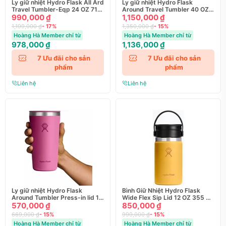
Ly giữ nhiệt Hydro Flask All Ard
Ly giữ nhiệt Hydro Flask
Travel Tumbler-Eqp 24 OZ 710
Around Travel Tumbler 40 OZ
ml (TT24PSC)
990,000 ₫
1.183 ml Season 2025
1,150,000 ₫
1,199,000 ₫
- 17%
1,350,000 ₫
- 15%
Hoàng Hà Member chỉ từ
Hoàng Hà Member chỉ từ
978,000 ₫
1,136,000 ₫
7
Ưu đãi cho sản
7
Ưu đãi cho sản
phẩm
phẩm
Liên hệ
Liên hệ
Ly giữ nhiệt Hydro Flask
Bình Giữ Nhiệt Hydro Flask
Around Tumbler Press-in lid 12
Wide Flex Sip Lid 12 OZ 355 ml
OZ 355 ml
570,000 ₫
Season 2025
850,000 ₫
669,000 ₫
- 15%
999,000 ₫
- 15%
Hoàng Hà Member chỉ từ
Hoàng Hà Member chỉ từ