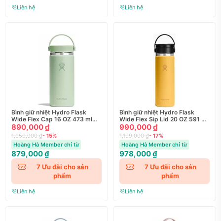
Liên hệ
Liên hệ
Bình giữ nhiệt Hydro Flask
Bình giữ nhiệt Hydro Flask
Wide Flex Cap 16 OZ 473 ml
Wide Flex Sip Lid 20 OZ 591 ml
890,000 ₫
Season 2025 (W16CTS)
Season 2025
990,000 ₫
1,050,000 ₫
- 15%
1,199,000 ₫
- 17%
Hoàng Hà Member chỉ từ
Hoàng Hà Member chỉ từ
879,000 ₫
978,000 ₫
7
Ưu đãi cho sản
7
Ưu đãi cho sản
phẩm
phẩm
Liên hệ
Liên hệ