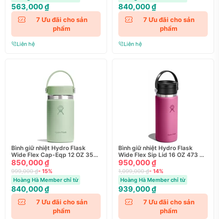
563,000 ₫
840,000 ₫
7
Ưu đãi cho sản
7
Ưu đãi cho sản
phẩm
phẩm
Liên hệ
Liên hệ
Bình giữ nhiệt Hydro Flask
Bình giữ nhiệt Hydro Flask
Wide Flex Cap-Eqp 12 OZ 355
Wide Flex Sip Lid 16 OZ 473 ml
ml (W12CTS)
850,000 ₫
Season 2025
950,000 ₫
999,000 ₫
- 15%
1,099,000 ₫
- 14%
Hoàng Hà Member chỉ từ
Hoàng Hà Member chỉ từ
840,000 ₫
939,000 ₫
7
Ưu đãi cho sản
7
Ưu đãi cho sản
phẩm
phẩm