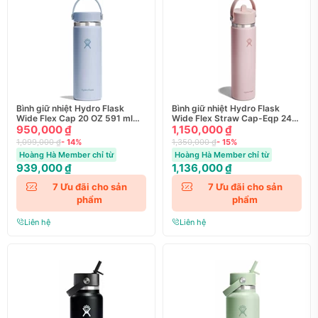
Bình giữ nhiệt Hydro Flask
Bình giữ nhiệt Hydro Flask
Wide Flex Cap 20 OZ 591 ml
Wide Flex Straw Cap-Eqp 24
Season 2025 (W20CTS)
950,000 ₫
OZ 710 ml (W24CFS)
1,150,000 ₫
1,099,000 ₫
- 14%
1,350,000 ₫
- 15%
Hoàng Hà Member chỉ từ
Hoàng Hà Member chỉ từ
939,000 ₫
1,136,000 ₫
7
Ưu đãi cho sản
7
Ưu đãi cho sản
phẩm
phẩm
Liên hệ
Liên hệ