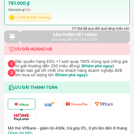
781.000 ₫
790.000 ₫
1.1%
+2.000 ₫ Điểm thưởng
(*) Giá đã quy đổi quà tặng (nếu có).
SẢN PHẨM HẾT HÀNG
(Vui lòng liên hệ 1900.2091)
ƯU ĐÃI HOÀNG HÀ
Đặc quyền hạng EDU +1 lượt quay 100% trúng quà (tổng giá
1
trị giải thưởng đến 250 triệu đồng)
(Khám phá ngay)
Nhận báo giá tốt nhất cho khách hàng doanh nghiệp B2B
2
khi mua số lượng lớn
(Khám phá ngay)
ƯU ĐÃI THANH TOÁN
Mở thẻ VPBank - giảm tới 400k, trả góp 0%, 0 phí lên đến 6 tháng
(Xem chi tiết)