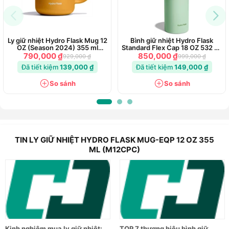
Ly giữ nhiệt Hydro Flask Mug 12
Bình giữ nhiệt Hydro Flask
OZ (Season 2024) 355 ml
Standard Flex Cap 18 OZ 532 ml
(M12CP)
Season 2025
790,000 ₫
850,000 ₫
929,000 ₫
999,000 ₫
Đã tiết kiệm
139,000 ₫
Đã tiết kiệm
149,000 ₫
So sánh
So sánh
TIN LY GIỮ NHIỆT HYDRO FLASK MUG-EQP 12 OZ 355
ML (M12CPC)
Kinh nghiệm mua ly giữ nhiệt:
TOP 7 thương hiệu bình giữ