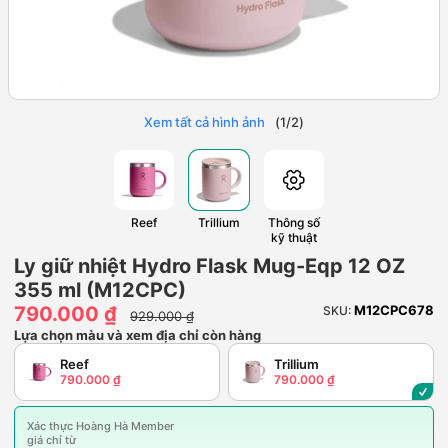
Xem tất cả hình ảnh
(
1
/
2
)
Reef
Trillium
Thông số
kỹ thuật
Ly giữ nhiệt Hydro Flask Mug-Eqp 12 OZ
355 ml (M12CPC)
790.000 ₫
M12CPC678
SKU:
929.000 ₫
Lựa chọn màu và xem địa chỉ còn hàng
Reef
Trillium
790.000 ₫
790.000 ₫
Xác thực Hoàng Hà Member
giá chỉ từ